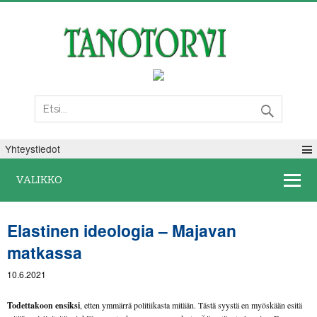
Torstai 06. elokuuta 2026
Yhteystiedot
VALIKKO
Elastinen ideologia – Majavan
matkassa
10.6.2021
Todettakoon ensiksi
, etten ymmärrä politiikasta mitään. Tästä syystä en myöskään esitä