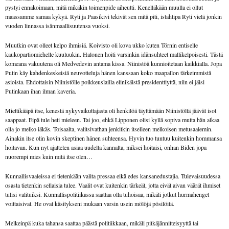
pystyi ennakoimaan, mitä mikäkin toimenpide aiheutti. Kenelläkään muulla ei ollut
maassamme samaa kykyä. Ryti ja Paasikivi tekivät sen mitä piti, istahtipa Ryti vielä jonkin
vuoden linnassa isänmaallisuutensa vuoksi.
Muutkin ovat olleet kelpo ihmisiä. Koivisto oli kova ukko kuten Törnin entiselle
kaukopartiomiehelle kuuluukin. Halonen hoiti varsinkin idänsuhteet mallikelpoisesti. Tästä
komeana vakuutena oli Medvedevin antama kissa. Niinistöä kunnioitetaan kaikkialla. Jopa
Putin käy kahdenkeskeisiä neuvotteluja hänen kanssaan koko maapallon tärkeimmistä
asioista. Ehdottaisin Niinistölle poikkeuslailla elinikäistä presidenttiyttä, niin ei jäisi
Putinkaan ihan ilman kaveria.
Miettikääpä itse, kenestä nykyvaikuttajasta oli henkilöä täyttämään Niinistöltä jäävät isot
saappaat. Eipä tule heti mieleen. Tai joo, ehkä Lipponen olisi kyllä sopiva mutta hän alkaa
olla jo melko iäkäs. Toisaalta, valitsivathan jenkitkin itselleen melkoisen metusaalemin.
Ainakin itse olin kovin skeptinen hänen suhteensa. Hyvin tuo tuntuu kuitenkin hommansa
hoitavan. Kun nyt ajattelen asiaa uudelta kannalta, miksei hoitaisi, onhan Biden jopa
nuorempi mies kuin mitä itse olen…
Kunnallisvaaleissa ei tietenkään valita pressaa eikä edes kansanedustajia. Tulevaisuudessa
osasta tietenkin sellaisia tulee. Vaalit ovat kuitenkin tärkeät, jotta eivät aivan väärät ihmiset
tulisi valituiksi. Kunnallispolitiikassa saattaa olla tuhoisaa, mikäli jotkut hurmahenget
voittaisivat. He ovat käsitykseni mukaan varsin usein mölöjä pösilöitä.
Melkeinpä kuka tahansa saattaa päästä politiikkaan, mikäli pitkäjännitteisyyttä tai