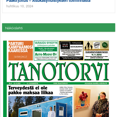
Pääkirjoitus – Asukasyhdistyksen toiminnasta
huhtikuu 10, 2024
Näköislehti