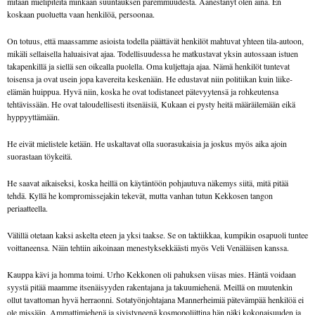
mitään mielipiteitä minkään suuntauksen paremmuudesta. Äänestänyt olen aina. En
koskaan puoluetta vaan henkilöä, persoonaa.
On totuus, että maassamme asioista todella päättävät henkilöt mahtuvat yhteen tila-autoon,
mikäli sellaisella haluaisivat ajaa. Todellisuudessa he matkustavat yksin autossaan istuen
takapenkillä ja siellä sen oikealla puolella. Oma kuljettaja ajaa. Nämä henkilöt tuntevat
toisensa ja ovat usein jopa kavereita keskenään. He edustavat niin politiikan kuin liike­
elämän huippua. Hyvä niin, koska he ovat todistaneet pätevyytensä ja rohkeutensa
tehtävissään. He ovat taloudellisesti itsenäisiä, Kukaan ei pysty heitä määräilemään eikä
hyppyyttämään.
He eivät mielistele ketään. He uskaltavat olla suorasukaisia ja joskus myös aika ajoin
suorastaan töykeitä.
He saavat aikaiseksi, koska heillä on käytäntöön pohjautuva näkemys siitä, mitä pitää
tehdä. Kyllä he kompromissejakin tekevät, mutta vanhan tutun Kekkosen tangon
periaatteella.
Välillä otetaan kaksi askelta eteen ja yksi taakse. Se on taktiikkaa, kumpikin osapuoli tuntee
voittaneensa. Näin tehtiin aikoinaan menestyksekkäästi myös Veli Venäläisen kanssa.
Kauppa kävi ja homma toimi. Urho Kekkonen oli pahuksen viisas mies. Häntä voidaan
syystä pitää maamme itsenäisyyden rakentajana ja takuumiehenä. Meillä on muutenkin
ollut tavattoman hyvä herraonni. Sotatyönjohtajana Mannerheimiä pätevämpää henkilöä ei
ole missään. Ammattimiehenä ja sivistyneenä kosmopoliittina hän näki kokonaisuuden ja