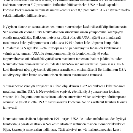
lasketaan nousevan 5-7 prosenttiin. Inflaation hillitsemiseksi USA:n keskuspankki
korottaa korkotasoaan aiemmasta miinuskorosta noin 0,5 prosenttiin. Aika näyttää riittääkö
sekään inflaation hillitsemiseen.
Nykyinen tilanne on seurausta ennen muuta suurvaltojen keskinäisestä kilpailutilanteesta.
Sen alkuna oli vuonna 1949 Neuvostoliiton suorittama oman ydinpommin koeräjäytys
omalla maaperällään. Kaikkien muistissa pitäisi olla, että USA räjäytti ensimmäisenä
maailmassa kaksi ydinpommiaan elokuussa 1945 tuhoten kaksi Japanin kaupunkia –
Hiroshiman ja Nagasakin. Sota Euroopassa oli jo päättynyt ja Japani oli käytännössä
valmis antautumaan. USA:lle atomipommien näytösluontoinen käyttö sodan
loppuvaiheessa oli tärkeää häivyttääkseen maailman tunteman ihailun ja kiitollisuuden
Neuvostoliiton puna-armeijan osuudesta Hitler-Saksan natsiarmeijan lyömisessä. USA
koki ilmeisenä nöyryytyksenä, että puna-armeija ehti ensimmäisenä Berliiniin, kun USA
oli viivytellyt liian kauan sovitun toisen rintaman avaamisessa lännessä.
Ydinasepelote synnytti erityisesti Kuuban ohjuskriisin 1962 seurauksena kaksinapaisen
maailman mallin. USA ja Neuvostoliitto sopivat, etteivät käytä ydinasettaan toisiaan
vastaan. Kuuba joutui omalta osaltaan kahden suurvallan välien selvittelyn uhrilampaana
olemaan jo yli 60 vuotta USA:n taloussaarron kohteena. Se on rasittanut Kuuban taloutta
tuntuvasti.
Neuvostoliiton sisäinen hajoaminen 1991 tarjosi USA:lle uuden mahdollisuuden hyötyä
tilanteesta ja päästä osalliseksi Neuvostoliitosta irtaantuvien maiden luonnonrikkauksien
öljyn, kaasun ja mineraalien hallintaan. Tästä alkoivat ns. värivallankumousten kausi