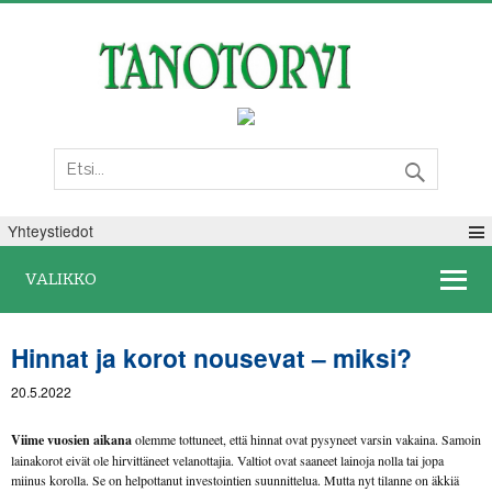
Maanantai 10. elokuuta 2026
Yhteystiedot
VALIKKO
Hinnat ja korot nousevat – miksi?
20.5.2022
Viime vuosien aikana
olemme tottuneet, että hinnat ovat pysyneet varsin vakaina. Samoin
lainakorot eivät ole hirvittäneet velanottajia. Valtiot ovat saaneet lainoja nolla tai jopa
miinus korolla. Se on helpottanut investointien suunnittelua. Mutta nyt tilanne on äkkiä