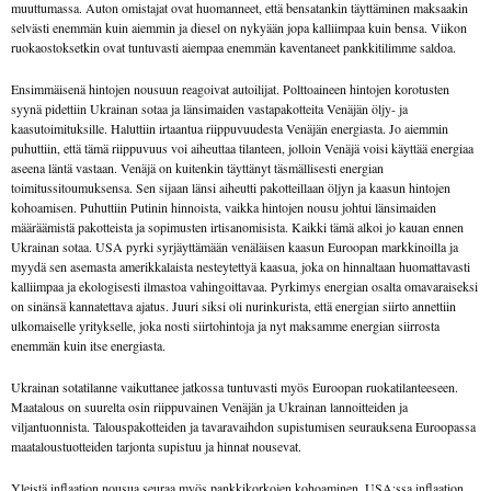
muuttumassa. Auton omistajat ovat huomanneet, että bensatankin täyttäminen maksaakin
selvästi enemmän kuin aiemmin ja diesel on nykyään jopa kalliimpaa kuin bensa. Viikon
ruokaostoksetkin ovat tuntuvasti aiempaa enemmän kaventaneet pankkitilimme saldoa.
Ensimmäisenä hintojen nousuun reagoivat autoilijat. Polttoaineen hintojen korotusten
syynä pidettiin Ukrainan sotaa ja länsimaiden vastapakotteita Venäjän öljy- ja
kaasutoimituksille. Haluttiin irtaantua riippuvuudesta Venäjän energiasta. Jo aiemmin
puhuttiin, että tämä riippuvuus voi aiheuttaa tilanteen, jolloin Venäjä voisi käyttää energiaa
aseena läntä vastaan. Venäjä on kuitenkin täyttänyt täsmällisesti energian
toimitussitoumuksensa. Sen sijaan länsi aiheutti pakotteillaan öljyn ja kaasun hintojen
kohoamisen. Puhuttiin Putinin hinnoista, vaikka hintojen nousu johtui länsimaiden
määräämistä pakotteista ja sopimusten irtisanomisista. Kaikki tämä alkoi jo kauan ennen
Ukrainan sotaa. USA pyrki syrjäyttämään venäläisen kaasun Euroopan markkinoilla ja
myydä sen asemasta amerikkalaista nesteytettyä kaasua, joka on hinnaltaan huomattavasti
kalliimpaa ja ekologisesti ilmastoa vahingoittavaa. Pyrkimys energian osalta omavaraiseksi
on sinänsä kannatettava ajatus. Juuri siksi oli nurinkurista, että energian siirto annettiin
ulkomaiselle yritykselle, joka nosti siirtohintoja ja nyt maksamme energian siirrosta
enemmän kuin itse energiasta.
Ukrainan sotatilanne vaikuttanee jatkossa tuntuvasti myös Euroopan ruokatilanteeseen.
Maatalous on suurelta osin riippuvainen Venäjän ja Ukrainan lannoitteiden ja
viljantuonnista. Talouspakotteiden ja tavaravaihdon supistumisen seurauksena Euroopassa
maataloustuotteiden tarjonta supistuu ja hinnat nousevat.
Yleistä inflaation nousua seuraa myös pankkikorkojen kohoaminen. USA:ssa inflaation