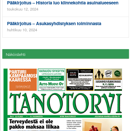
Pääkirjoitus – Historia luo kiinnekohtia asuinalueeseen
toukokuu 12, 2024
Pääkirjoitus – Asukasyhdistyksen toiminnasta
huhtikuu 10, 2024
Näköislehti