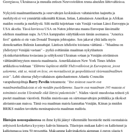
Georgiassa, Ukrainassa ja muualla entisen Neuvostoliiton reuna-alueiden liittovaltioissa.
Nykyistä maailmantilannetta ja suurvaltojen keskinäisen valtataistelun laajuutta ja
merkitystä ei voi ymmärtää näkemättä Kiinan, Intian, Latinalaisen Amerikan ja Afrikan
maiden osuutta ja merkitystä. Silti meillä tuijotetaan vain Venäjä vastaan Länsi-Eurooppa ja
USA akselia. Tässä kuviossa USA on Naton johtavana maana Euroopan länsimaille
edelleen maailman napa. Ja USA kamppailee säilyttääkseen tämän asemansa. ”America
first” ajattelu ei ole vain Donald Trumpin johtoajatus. Sen jakavat yhtä lailla myös
demokraattien Bidenin kannattajat. Läntisen lehdistön toistama väittämä – ”Maailma on
yhdistynyt Venäjää vastaan” – pyrkii esittämään maailman nykytilanteen
yksinkertaistettuna tosiasiana ja selityksenä Ukrainan sotaan ja Venäjän eristämisen
välttämättömyyteen muusta maailmasta. Amerikkalaisen New York Times lehden
artikkelissa todetaan
”Elämme kuplassa täällä Yhdysvalloissa ja Euroopassa, jossa
uskomme, että se, mistä on kyse, on moraalisesti ja geopoliittisesti yleismaailmallinen
asia”
. Lehti siteeraa yhdysvaltalaisen ajatushautomon Atlantic Councilin
varapuheenjohtaja
Barry Pavelin
toteamusta:
”Itse asiassa suurin osa
maailmanhallituksista ei ole meidän puolellamme. Suurin osa maailman 195 maasta ei
toimittaisi aseita Ukrainalle eikä liittyisi pakotteisiin”
. Niiden väestö muodostaa reilusti yli
puolet maailman väestöstä. Heidän muistissaan on siirtomaavaltojen politiikka ja rikokset
alistamissaan maissa. Tämä osa maailman maista kannattaa Venäjän, Kiinan ja muiden
BRIKS maiden tavoitetta moninapaisesta maailman mallista.
Hintojen nousupaineessa
on ihme kyllä jäänyt vähemmälle huomiolle meitä suomalaisia
erityisesti koskettava kysymys kahvin hinnasta. Tilastojen mukaan kahvi on kallistunut ja
kallistumassa jopa 50 prosenttia. Maksamme kahvipaketista aiemman 4 euron sijasta 6