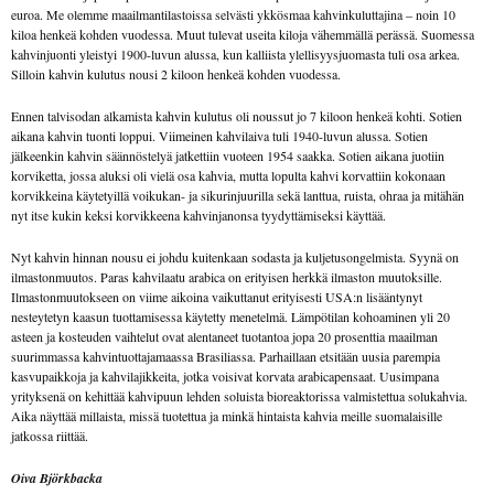
euroa. Me olemme maailmantilastoissa selvästi ykkösmaa kahvinkuluttajina – noin 10
kiloa henkeä kohden vuodessa. Muut tulevat useita kiloja vähemmällä perässä. Suomessa
kahvinjuonti yleistyi 1900-luvun alussa, kun kalliista ylellisyysjuomasta tuli osa arkea.
Silloin kahvin kulutus nousi 2 kiloon henkeä kohden vuodessa.
Ennen talvisodan alkamista kahvin kulutus oli noussut jo 7 kiloon henkeä kohti. Sotien
aikana kahvin tuonti loppui. Viimeinen kahvilaiva tuli 1940-luvun alussa. Sotien
jälkeenkin kahvin säännöstelyä jatkettiin vuoteen 1954 saakka. Sotien aikana juotiin
korviketta, jossa aluksi oli vielä osa kahvia, mutta lopulta kahvi korvattiin kokonaan
korvikkeina käytetyillä voikukan- ja sikurinjuurilla sekä lanttua, ruista, ohraa ja mitähän
nyt itse kukin keksi korvikkeena kahvinjanonsa tyydyttämiseksi käyttää.
Nyt kahvin hinnan nousu ei johdu kuitenkaan sodasta ja kuljetusongelmista. Syynä on
ilmastonmuutos. Paras kahvilaatu arabica on erityisen herkkä ilmaston muutoksille.
Ilmastonmuutokseen on viime aikoina vaikuttanut erityisesti USA:n lisääntynyt
nesteytetyn kaasun tuottamisessa käytetty menetelmä. Lämpötilan kohoaminen yli 20
asteen ja kosteuden vaihtelut ovat alentaneet tuotantoa jopa 20 prosenttia maailman
suurimmassa kahvintuottajamaassa Brasiliassa. Parhaillaan etsitään uusia parempia
kasvupaikkoja ja kahvilajikkeita, jotka voisivat korvata arabicapensaat. Uusimpana
yrityksenä on kehittää kahvipuun lehden soluista bioreaktorissa valmistettua solukahvia.
Aika näyttää millaista, missä tuotettua ja minkä hintaista kahvia meille suomalaisille
jatkossa riittää.
Oiva Björkbacka