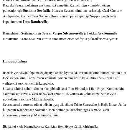
Kaarela-Seuran kultainen ansiomerkki annettiin Kannelmäen voimistelijoiden
puheenjohtaja
Susanna Sevónille
, Kaarela-Seuran toiminnantarkastaja
Carl-Gustaw
Antipinille
, Kannelmäen Soitannollisen Seuran puheenjohtaja
Seppo Lindylle
ja
kapellimestari
Luis Ramirezille
.
Kannelmäen Soitannollisen Seuran
Varpu Silvennoiselle
ja
Pekka Arvilommille
luovutettiin Kaarela-Seuran viirit Kannelmäen eteen tehdystä pitkäaikaisesta työstä.
Huippuohjelma
Itsenäisyyspäivän ohjelma ei jättänyt ketään kylmäksi. Perinteitä kunnioittaen nähtiin niin
torvisoittoa kuin Kannelmäen voimistelijoiden tanssiesityksiä. Duo Frim-Fram esitti
vaihteeksi suomenkielisiä kappaleita.
Uusina tähtinä nähtiin Stadin slangibändi sekä Tom Eklund ja Liivit Boys. Kummankin
esiintymiset saivat aikaan riehakkaat aplodit. Toivottavasti kohtaamme heidät vielä
uudestaan, vaikkapa Mätisfestareilla.
Seuraavaksi vuorossa olivat päivän pysyvät tähdet Taisto Saaresaho ja Raija Koso. Juhla
huipentui Kannelmäen Soitannollisen Seuran ja tangokuningas Amadeuksen
yhteisesiintymiseen ja Maamme-lauluun.
Ilta jatkui vielä Kanneltalossa Kaikkien itsenäisyyspäivän ohjelmalla.