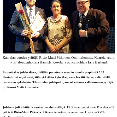
Kaarelan vuoden yrittäjä Risto-Matti Pitkonen. Onnittelemassa Kaarela-seura
ry:n taloudenhoitaja Hannele Kosola ja puheenjohtaja Erik Bärlund.
Kanneltalon juhlasalissa juhlittiin perinteisin menoin itsenäisyyspäivää 6.12.
Uusiutunut ohjelma ei jättänyt ketään kylmäksi, vaan herätti täyden salin välillä
runsaisiin aplodeihin. Tilaisuuden juhlapuhujana oli entinen valtakunnansyyttäjä
professori Matti kuusimäki.
Juhlassa julkistettiin Kaarelan vuoden yrittäjä.
Tänä vuonna onni suosi Kaarelantiellä
yrittävää
Risto-Matti Pitkosta
. Pitkonen tunnetaan paremmin autokorjaamo RMP-
Huollon vetäjänä.