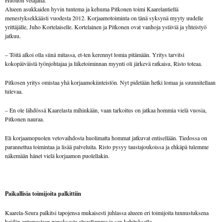
Alueen asukkaiden hyvin tuntema ja kehuma Pitkonen toimi Kaarelantiellä
menestyksekkäästi vuodesta 2012. Korjaamotoiminta on tänä syksynä myyty uudelle
yrittäjälle, Juho Kortelaiselle. Kortelainen ja Pitkonen ovat vanhoja ystäviä ja yhteistyö
jatkuu.
– Töitä alkoi olla siinä mitassa, et-ten kerennyt lomia pitämään. Yritys tarvitsi
kokopäiväistä työnjohtajaa ja liiketoiminnan myynti oli järkevä ratkaisu, Risto toteaa.
Pitkosen yritys omistaa yhä korjaamokiinteistön. Nyt pidetään hetki lomaa ja suunnitellaan
tulevaa.
– En ole lähdössä Kaarelasta mihinkään, vaan tarkoitus on jatkaa hommia vielä vuosia,
Pitkonen nauraa.
Eli korjaamopuolen vetovaihdosta huolimatta hommat jatkuvat entisellään. Tiedossa on
parannettua toimintaa ja lisää palveluita. Risto pysyy taustajoukoissa ja ehkäpä tulemme
näkemään hänet vielä korjaamon puolellakin.
Paikallisia toimijoita palkittiin
Kaarela-Seura palkitsi tapojensa mukaisesti juhlassa alueen eri toimijoita tunnustuksena
heidän antamastaan panoksesta alueellemme ja sen kehitykselle.