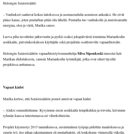
Helsingin Seniorisäätiö.
– Vanhukset saattavat kokea laitoksessa ja asemaseudulla asumisen ankeaksi. He eivät
pääse kauas, joten puutarhan pitää olla lähellä. Puutarha tuo vanhuksille ja muistisairaille
energiaa, eloa ja väriä, Marika sanoo.
Luova piha tavoittelee jatkuvuutta ja pyrkii osaksi jokapäiväistä toimintaa Mariankodin
asukkaille, palvelukeskuksen käyttäjille sekä projektiin osallistuville vapaaehtoisille.
Helsingin Seniorisäätiön vapaaehtoistyösuunnittelija
Silva Siponkoski
innostui heti
Marikan ehdotuksesta, samoin Mariankodin työntekijät, jotka ovat olleet täysillä
projektissa auttamassa.
Vapaat kädet
Marika kertoo, että Seniorisäätiön pomot antoivat vapaat kädet.
– Aluksi suunnittelimme. Kysyimme ensin asukkailta lempikukkia ja toiveita, kävimme
ryhmän kanssa tutustumassa eri viherkohteisiin.
Projekti käynnistyi 2015 tammikuussa, ensimmäinen työpaja pidettiin maaliskuussa ja
suurin työ, itse pihan rakentaminen eli puutarhaleiri, oli toukokuun viimeisellä viikolla.