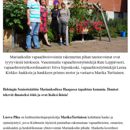
Mariankodin vapaaehtoisvoimin rakennetun pihan taustavoimat ovat
tyytyväisiä tulokseen. Vasemmalla vapaaehtoistyöntekijä Rale Leppävuori,
vapaaehtoistyökoordinaattori Silva Siponkoski, vapaaehtoistyöntekijä Leena
Kirkko-Jaakkola ja hankkeen primus motor ja vastaava Marika Turtiainen.
Helsingin Seniorisäätiön Mariankodissa Haagassa tapahtuu kummia. Ihmiset
tekevät ilmaiseksi töitä ja ovat lisäksi iloisia!
Luova Piha
on kulttuurituottajaopiskelija
MarikaTurtiaisen
kehittämä hanke ja
opinnäytetyö, jossa Kulttuurin täyteistä puutarhaa rakennetaan vapaaehtoisten, omaisten,
asukkaiden ja henkilökunnan yhteisvoimin Mariankodin pihalle. Hanketta koordinoi