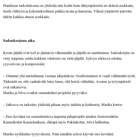
Hankkeen tarkoituksena on yhdistää niin kodin kuin lähiympäristön eri-ikäisiä asukkaita,
luoda viihtyisä ja kokemuksellinen paikka tavata ja harrastaa. Vihreä ympäristö palvelee
tällöin kaikkia alueen asukkaita.
Sadonkorjuun aika
Kesän jäljiltä ovat työt jo jäämässä vähemmälle ja jäljellä on nauttiminen. Sadonkorjuu on
viety loppuun, mutta kukkien väriloisto on vielä jäljellä. Syksyn edetessä odottaa
syyssiivous ja kompostointi.
– Otamme yhä mielellämme vastaan lahjoituksia. Osallistuminen ei vaadi välttämättä työtä.
Tärkeintä on, että vanhuksille tulee tunne, että heistä välitetään. Asenne ja työympäristö
ovat ratkaisevia.
Marika ja Silva ovatkin suunnitelleet projektin pysyväksi.
– Jatkossa on tarkoitus yhdistää pihaan myös taidetta ja kulttuuria, Marika kertoo.
– Ensi keväänä on suunnitelmissa laajentaa pihaprojekti ainakin Seniorisäätiön
Kannelkotiin Kannelmäkeen, ehkäpä myös Pakilakotiin, Silva hehkuttaa.
Marika nyökkäilee tyytyväisenä. Näin minäkin uskon käyvän ensi keväänä.