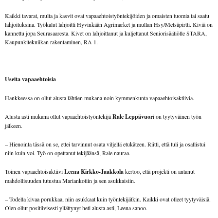
Kaikki tavarat, multa ja kasvit ovat vapaaehtoistyöntekijöiden ja omaisten tuomia tai saatu
lahjoituksina. Työkalut lahjoitti Hyvinkään Agrimarket ja mullan Hsy/Metsäpirtti. Kiviä on
kannettu jopa Seurasaaresta. Kivet on lahjoittanut ja kuljettanut Seniorisäätiölle STARA,
Kaupunkitekniikan rakentaminen, RA 1.
Useita vapaaehtoisia
Hankkeessa on ollut alusta lähtien mukana noin kymmenkunta vapaaehtoisaktiivia.
Alusta asti mukana ollut vapaaehtoistyöntekijä
Rale Leppävuor
i on tyytyväinen työn
jälkeen.
– Hienointa tässä on se, ettei tarvinnut osata viljellä etukäteen. Riitti, että tuli ja osallistui
niin kuin voi. Työ on opettanut tekijäänsä, Rale nauraa.
Toinen vapaaehtoisaktiivi
Leena Kirkko-Jaakkola
kertoo, että projekti on antanut
mahdollisuuden tutustua Mariankotiin ja sen asukkaisiin.
– Todella kivaa porukkaa, niin asukkaat kuin työntekijätkin. Kaikki ovat olleet tyytyväisiä.
Olen ollut positiivisesti yllättynyt heti alusta asti, Leena sanoo.