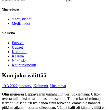
Yhteystiedot
Yhteystiedot
Mediatiedot
Valikko
Etusivu
Uutiset
Kolumnit
Kaarela
Näköislehti
Kaupunkipolku
Kun joku välittää
19.3.2022
tanotorvi
Kolumnit
,
Uusimmat
Olin menossa
Leppävaaran uimahalliin vesijuoksemaan. Ulko-
ovesta tuli kaksi naista – maskit kasvoilla. Toinen katsoi minua ja
tervehti iloisena. ”Kiva nähdä sinut terveenä, emme ole nähneet
pitkään aikaan!” Emme olleetkaan. Välillä halli oli kiinni, välillä en