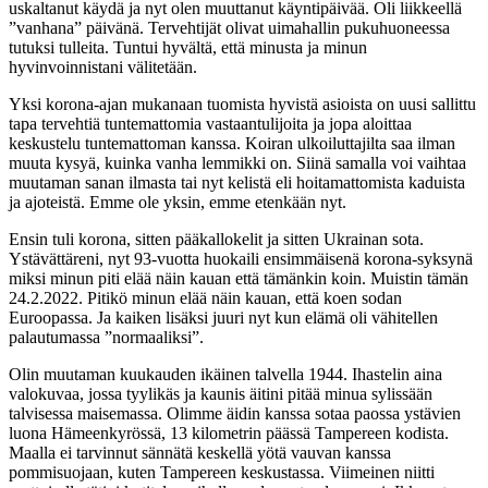
uskaltanut käydä ja nyt olen muuttanut käyntipäivää. Oli liikkeellä
”vanhana” päivänä. Tervehtijät olivat uimahallin pukuhuoneessa
tutuksi tulleita. Tuntui hyvältä, että minusta ja minun
hyvinvoinnistani välitetään.
Yksi korona-ajan mukanaan tuomista hyvistä asioista on uusi sallittu
tapa tervehtiä tuntemattomia vastaantulijoita ja jopa aloittaa
keskustelu tuntemattoman kanssa. Koiran ulkoiluttajilta saa ilman
muuta kysyä, kuinka vanha lemmikki on. Siinä samalla voi vaihtaa
muutaman sanan ilmasta tai nyt kelistä eli hoitamattomista kaduista
ja ajoteistä. Emme ole yksin, emme etenkään nyt.
Ensin tuli korona, sitten pääkallokelit ja sitten Ukrainan sota.
Ystävättäreni, nyt 93-vuotta huokaili ensimmäisenä korona-syksynä
miksi minun piti elää näin kauan että tämänkin koin. Muistin tämän
24.2.2022. Pitikö minun elää näin kauan, että koen sodan
Euroopassa. Ja kaiken lisäksi juuri nyt kun elämä oli vähitellen
palautumassa ”normaaliksi”.
Olin muutaman kuukauden ikäinen talvella 1944. Ihastelin aina
valokuvaa, jossa tyylikäs ja kaunis äitini pitää minua sylissään
talvisessa maisemassa. Olimme äidin kanssa sotaa paossa ystävien
luona Hämeenkyrössä, 13 kilometrin päässä Tampereen kodista.
Maalla ei tarvinnut sännätä keskellä yötä vauvan kanssa
pommisuojaan, kuten Tampereen keskustassa. Viimeinen niitti