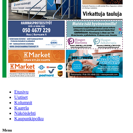
Etusivu
Uutiset
Kolumnit
Kaarela
Näköislehti
Kaupunkipolku
Menu