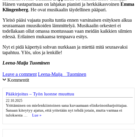
Hänen vastaparinaan on lahjakas pianisti ja herkkäkasvoinen
Emma
Klingenberg
. He ovat musikaalin täydellinen pääpari.
Yleisö pääsi vajaata puolta tuntia ennen varsinaisen esityksen alkua
seuraamaan muusikoiden lämmittelyä. Musikaalin orkesteri ei
todellakaan ollut omassa montussaan vaan meidän kaikkien silmien
edessä. Erilainen mukaansa tempaava esitys.
Nyt ei pidä käpertyä sohvan nurkkaan ja miettiä mitä seuraavaksi
tapahtuu. Ylös, ulos ja lenkille!
Leena-Maija Tuominen
Leave a comment
Leena-Maija Tuominen
Kommentit
Pääkirjoitus – Työn luonne muuttuu
22.10.2025
Yrittäminen on mielenkiintoinen sana kuvaamaan elinkeinonharjoittajaa.
Sanaan kiteytyy ajatus, että yritetään nyt tehdä jotain, mutta varmaa ei
tuloksesta …
Lue »