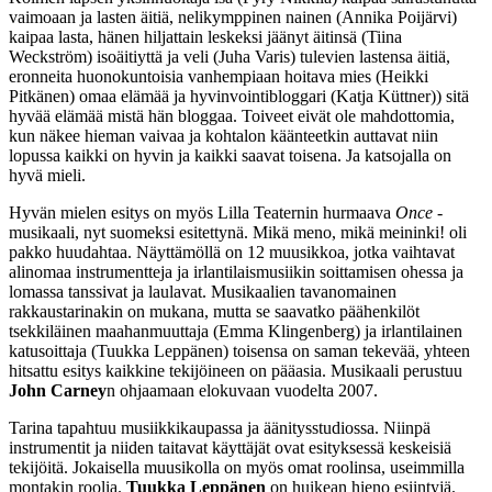
vaimoaan ja lasten äitiä, nelikymppinen nainen (Annika Poijärvi)
kaipaa lasta, hänen hiljattain leskeksi jäänyt äitinsä (Tiina
Weckström) isoäitiyttä ja veli (Juha Varis) tulevien lastensa äitiä,
eronneita huonokuntoisia vanhempiaan hoitava mies (Heikki
Pitkänen) omaa elämää ja hyvinvointibloggari (Katja Küttner)) sitä
hyvää elämää mistä hän bloggaa. Toiveet eivät ole mahdottomia,
kun näkee hieman vaivaa ja kohtalon käänteetkin auttavat niin
lopussa kaikki on hyvin ja kaikki saavat toisena. Ja katsojalla on
hyvä mieli.
Hyvän mielen esitys on myös Lilla Teaternin hurmaava
Once
-
musikaali, nyt suomeksi esitettynä. Mikä meno, mikä meininki! oli
pakko huudahtaa. Näyttämöllä on 12 muusikkoa, jotka vaihtavat
alinomaa instrumentteja ja irlantilaismusiikin soittamisen ohessa ja
lomassa tanssivat ja laulavat. Musikaalien tavanomainen
rakkaustarinakin on mukana, mutta se saavatko päähenkilöt
tsekkiläinen maahanmuuttaja (Emma Klingenberg) ja irlantilainen
katusoittaja (Tuukka Leppänen) toisensa on saman tekevää, yhteen
hitsattu esitys kaikkine tekijöineen on pääasia. Musikaali perustuu
John Carney
n ohjaamaan elokuvaan vuodelta 2007.
Tarina tapahtuu musiikkikaupassa ja äänitysstudiossa. Niinpä
instrumentit ja niiden taitavat käyttäjät ovat esityksessä keskeisiä
tekijöitä. Jokaisella muusikolla on myös omat roolinsa, useimmilla
montakin roolia.
Tuukka Leppänen
on huikean hieno esiintyjä.