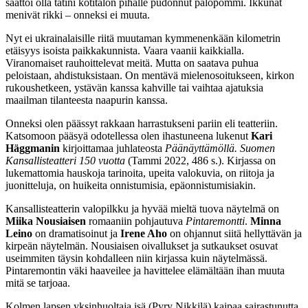
saattoi olla tätini kotitalon pihalle pudonnut palopommi. Ikkunat
menivät rikki – onneksi ei muuta.
Nyt ei ukrainalaisille riitä muutaman kymmenenkään kilometrin
etäisyys isoista paikkakunnista. Vaara vaanii kaikkialla.
Viranomaiset rauhoittelevat meitä. Mutta on saatava puhua
peloistaan, ahdistuksistaan. On mentävä mielenosoitukseen, kirkon
rukoushetkeen, ystävän kanssa kahville tai vaihtaa ajatuksia
maailman tilanteesta naapurin kanssa.
Onneksi olen päässyt rakkaan harrastukseni pariin eli teatteriin.
Katsomoon pääsyä odotellessa olen ihastuneena lukenut
Kari
Häggmanin
kirjoittamaa juhlateosta
Päänäyttämöllä. Suomen
Kansallisteatteri 150 vuotta
(Tammi 2022, 486 s.). Kirjassa on
lukemattomia hauskoja tarinoita, upeita valokuvia, on riitoja ja
juonitteluja, on huikeita onnistumisia, epäonnistumisiakin.
Kansallisteatterin valopilkku ja hyvää mieltä tuova näytelmä on
Miika Nousiaisen
romaaniin pohjautuva
Pintaremontti
.
Minna
Leino
on dramatisoinut ja
Irene Aho
on ohjannut siitä hellyttävän ja
kirpeän näytelmän. Nousiaisen oivallukset ja sutkaukset osuvat
useimmiten täysin kohdalleen niin kirjassa kuin näytelmässä.
Pintaremontin väki haaveilee ja havittelee elämältään ihan muuta
mitä se tarjoaa.
Kolmen lapsen yksinhuoltaja isä (Pyry Nikkilä) kaipaa sairastunutta