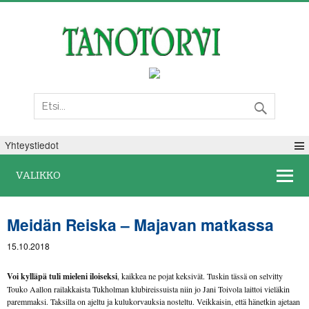
Sunnuntai 09. elokuuta 2026
Yhteystiedot
VALIKKO
Meidän Reiska – Majavan matkassa
15.10.2018
Voi kylläpä tuli mieleni iloiseksi
, kaikkea ne pojat keksivät. Tuskin tässä on selvitty
Touko Aallon railakkaista Tukholman klubireissuista niin jo Jani Toivola laittoi vieläkin
paremmaksi. Taksilla on ajeltu ja kulukorvauksia nosteltu. Veikkaisin, että hänetkin ajetaan