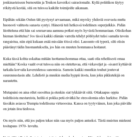
jonkinasteiseen burnoutiin ja Toukon kaveriksi sairaslomalle. Kyllä poliitikon täytyy
rökitystä kestää, sitä on tulossa kaikille toimijoille aikanaan.
Eipähän sekään Oulun täti pystynyt arvaamaan, mikä myrsky yhdestä osuvasta mutta
huonosti valitusta sanasta syntyi. Hänestä tuli hetkessä todellinen superjulkkis. Pidän
liioitteluna että hän sai seuraavana aamuna potkut myös hyvästä hommastaan. Olisikohan
hieman liioittelua? Jos tässä kaikki elämän varrella tehdyt pöllöydet tulisi samalla tavoin
rangaistua, niin eipä kukaan enää missään töissä olisi. Lausunto oli typerä, silti olisin
päästänyt tädin huomautuksella, jos hän on muuten hommansa hoitanut.
Kuka tässä kohta uskaltaa mitään luottamushommaa ottaa, saati olla rehellisesti omaa
mieltään? Koska vaalit ovat tulossa niin on oletettavaa, että virkaveljet ja -sisaret kyttäävät
tarkalla korvalla kavereidensa sanomisia. Samoin kaikki muutkin touhut joutuvat
suurennuslasin alle. Lehdistö ja muukin media hyppii ilosta, kun joku pikkutekijä on
narautettu.
Mutapaini on aina ollut suosittua ja etenkin siat tykkäävät siitä. Ottakaapas oppia
todellisista mestareista, heillä ei pokka petä eivätkä he stressilomia edes harkitse. Pidän
tässäkin asiassa Trumpia todellisena virtuoosina. Kansa on tyytyväinen, kun joka päivälle
on jotain iloa tiedossa.
On myös niin, että jos paljon tekee niin saa myös paljon anteeksi. Tästä muistuu mieleeni
tositapaus 1970- luvulta.