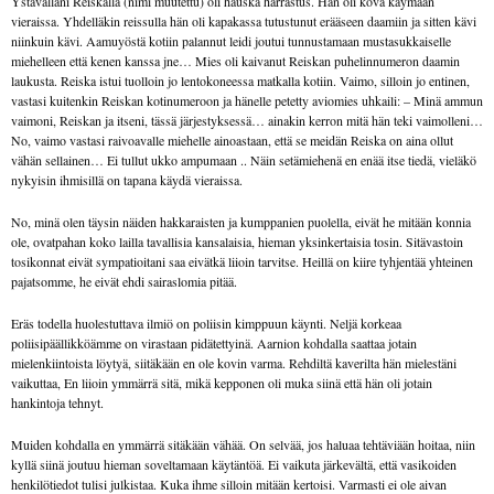
Ystävälläni Reiskalla (nimi muutettu) oli hauska harrastus. Hän oli kova käymään
vieraissa. Yhdelläkin reissulla hän oli kapakassa tutustunut erääseen daamiin ja sitten kävi
niinkuin kävi. Aamuyöstä kotiin palannut leidi joutui tunnustamaan musta­sukkaiselle
miehelleen että kenen kanssa jne… Mies oli kaivanut Reiskan puhelinnumeron daamin
laukusta. Reiska istui tuolloin jo lentokoneessa matkalla kotiin. Vaimo, silloin jo entinen,
vastasi kuitenkin Reiskan kotinumeroon ja hänelle petetty aviomies uhkaili: – Minä ammun
vaimoni, Reiskan ja itseni, tässä järjestyksessä… ainakin kerron mitä hän teki vaimolleni…
No, vaimo vastasi raivoavalle miehelle ainoastaan, että se meidän Reiska on aina ollut
vähän sellainen… Ei tullut ukko ampumaan .. Näin setämiehenä en enää itse tiedä, vieläkö
nykyisin ihmisillä on tapana käydä vieraissa.
No, minä olen täysin näiden hakkaraisten ja kumppanien puolella, eivät he mitään konnia
ole, ovatpahan koko lailla tavallisia kansalaisia, hieman yksinkertaisia tosin. Sitävastoin
tosikonnat eivät sympatioitani saa eivätkä liioin tarvitse. Heillä on kiire tyhjentää yhteinen
pajatsomme, he eivät ehdi sairaslomia pitää.
Eräs todella huolestuttava ilmiö on poliisin kimppuun käynti. Neljä korkeaa
poliisipäällikköämme on virastaan pidätettyinä. Aarnion kohdalla saattaa jotain
mielenkiintoista löytyä, siitäkään en ole kovin varma. Rehdiltä kaverilta hän mielestäni
vaikuttaa, En liioin ymmärrä sitä, mikä kepponen oli muka siinä että hän oli jotain
hankintoja tehnyt.
Muiden kohdalla en ymmärrä sitäkään vähää. On selvää, jos haluaa tehtäviään hoitaa, niin
kyllä siinä joutuu hieman soveltamaan käytäntöä. Ei vaikuta järkevältä, että vasikoiden
henkilötiedot tulisi julkistaa. Kuka ihme silloin mitään kertoisi. Varmasti ei ole aivan