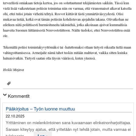
terveellistä omiakaan tietoja kertoa, jos on soluttautunut tekijämiesten sakkiin. Tässä kun
vielä lisää vaikeutetaan poliisin toimintaa niin on varmaa, että viranomaiset alkavat katsella
ohi, ettei tulisi jotain virheitä tehtyä. Rosvot kiittävät tästä ymmärtäväisyydestä. Olisi
mukavaa tietää, ketkä ovat tämän poliisiin kohdistuvan ajojahdin takana. Olivatkohan ne
edelleen niitä poliittisesti hurmioituneita lakimiehiä, jotka aikoinaan ajoivat kummallisia
haaveita Suomen liittämisestä Neuvostoliittoon. Näille tiedoksi, ettei Neuvostoliittoa enää
ole.
Tekemällä poliisi toimintakyvyttömäksi tai -haluttomaksi ollaan tietysti oikealla tiellä maan
vahingoittamisessa. Armeijalle nämä tahot tuskin mitään mahtavat, vaikka sitten kuinka
haluaisivatkin. Tietysti saatan olla täysin väärässä, kuten yleensä.
Heikki Majava
Kommentit
Pääkirjoitus – Työn luonne muuttuu
22.10.2025
Yrittäminen on mielenkiintoinen sana kuvaamaan elinkeinonharjoittajaa.
Sanaan kiteytyy ajatus, että yritetään nyt tehdä jotain, mutta varmaa ei
tuloksesta …
Lue »