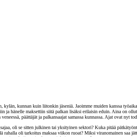
n, kylän, kunnan kuin liitonkin jäseniä. Jaoimme muiden kanssa työ
in ja hänelle maksettiin siitä palkan lisäksi erilaisin eduin. Aina on ollu
a veneessä, päättäjät ja palkansaajat samassa kunnassa. Ajat ovat nyt t
jaa, oli se sitten julkinen tai yksityinen sektori? Kuka pitää pätkäty
illä rahalla oli tarkoitus maksaa viikon ruoat? Miksi viranomainen saa jä