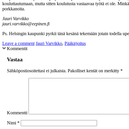
kouluttautumaan, mutta sitten koulutusta vastaavaa työtä ei ole. Minkä
porkkanoita.
Jauri Varvikko
jauri.varvikko@eepinen.fi
Ps. Helsingin kaupunki pyrkii tänä kesänä tekemään jotain todella upea
Leave a comment
Jauri Varvikko
,
Pääkirjoitus
Kommentit
Vastaa
Sähköpostiosoitettasi ei julkaista.
Pakolliset kentät on merkitty
*
Kommentti
Nimi
*