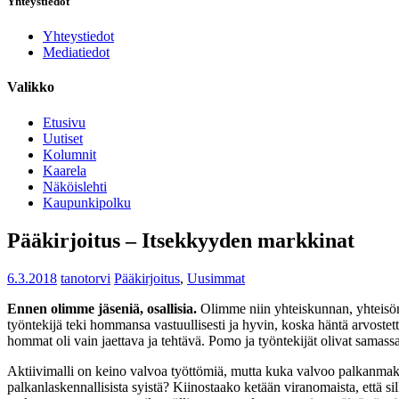
Yhteystiedot
Yhteystiedot
Mediatiedot
Valikko
Etusivu
Uutiset
Kolumnit
Kaarela
Näköislehti
Kaupunkipolku
Pääkirjoitus – Itsekkyyden markkinat
6.3.2018
tanotorvi
Pääkirjoitus
,
Uusimmat
Ennen olimme jäseniä, osallisia.
Olimme niin yhteiskunnan, yhteisö
työntekijä teki hommansa vastuullisesti ja hyvin, koska häntä arvostetti
hommat oli vain jaettava ja tehtävä. Pomo ja työntekijät olivat samass
Aktiivimalli on keino valvoa työttömiä, mutta kuka valvoo palkanmaksa
palkanlaskennallisista syistä? Kiinostaako ketään viranomaista, että s