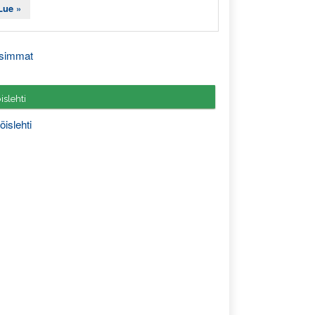
Lue »
simmat
slehti