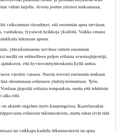
 liian vähän tarjolla. Avusta joutuu yleensä maksamaan,
 Mitä vaikeammat olosuhteet, sitä enemmän apua tarvitaan.
ita, vanhuksia, fyysisesti heikkoja yksilöitä. Vaikka omaisi
i halukkaita tulemaan apuun.
etään, yhteiskuntamme tarvitsee entistä enemmän
si meillä on suhteellisen paljon erilaisia avustusjärjestöjä,
i ajatukseen, että hyvinvointiyhteiskunta kyllä auttaa.
tyneen väestön varassa. Nuoria toivoisi enemmän mukaan
vänä sitoutumaan erilaiseen yhdistystoimintaan. Työn,
Voidaan järjestää erilaisia tempauksia, mutta että tehtäisiin
 aika riitä.
e on akuutti ongelma myös kaupungeissa, Kaarelassakin.
iippuvaista erilaisista tukimuodoista, mutta rahat eivät riitä
issasi tai vaikkapa kadulla liikuntaesteisiä tai apua