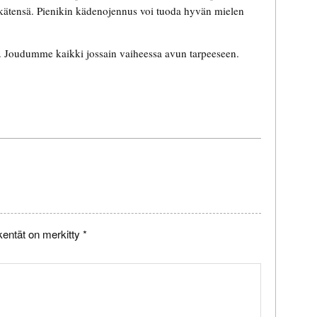
an kätensä. Pienikin kädenojennus voi tuoda hyvän mielen
e. Joudumme kaikki jossain vaiheessa avun tarpeeseen.
kentät on merkitty
*