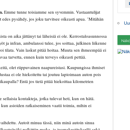
n.
Emme tunne toisiamme sen syvemmin. Vastaantulijat
 edes pysähdy, jos joku tarvitsee oikeasti apua. ’Mitähän
Uu
ta on aika jättänyt tai läheisiä ei ole. Kerrostaloasunnossa
Näköi
öt ja infran, ambulanssi tulee, jos soittaa, julkinen liikenne
voi tilata. Vain laskut pitää hoitaa. Muuta sen ihmeempää ei
avaa tarvetta, ennen kuin terveys oikeasti pettää.
keitä, olet riippuvainen naapureistasi. Kaupungissa ihmiset
staa ei ole hiekoitettu tai joutuu lapioimaan auton pois
ikaupalla? Entä jos tietä pitää hiekoittaa kilometrien
 sellaisia kontakteja, jotka tulevat heti, kun on hätä.
 kun asioiden ratkaiseminen vaatii toimia, mihin ei
vaihdettu. Autoit minua tässä, niin minä autoin sinua
 Talkootyöväki palkittiin ruoka- ja juomakestityksellä sekä