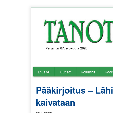
Perjantai 07. elokuuta 2026
Tanotorvi Kaarelan ja lähi-alueiden paika
Etusivu
Uutiset
Kolumnit
Kaar
Pääkirjoitus – Lä
kaivataan