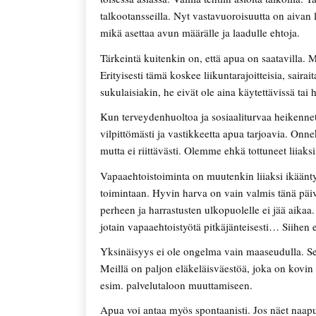
talkootansseilla. Nyt vastavuoroisuutta on aivan
mikä asettaa avun määrälle ja laadulle ehtoja.
Tärkeintä kuitenkin on, että apua on saatavilla.
Erityisesti tämä koskee liikuntarajoitteisia, saira
sukulaisiakin, he eivät ole aina käytettävissä ta
Kun terveydenhuoltoa ja sosiaaliturvaa heikenn
vilpittömästi ja vastikkeetta apua tarjoavia. Onnek
mutta ei riittävästi. Olemme ehkä tottuneet liiaks
Vapaaehtoistoiminta on muutenkin liiaksi ikään
toimintaan. Hyvin harva on vain valmis tänä päi
perheen ja harrastusten ulkopuolelle ei jää aikaa. 
jotain vapaaehtoistyötä pitkäjänteisesti… Siihen ei
Yksinäisyys ei ole ongelma vain maaseudulla. S
Meillä on paljon eläkeläisväestöä, joka on kovin r
esim. palvelutaloon muuttamiseen.
Apua voi antaa myös spontaanisti. Jos näet naapur