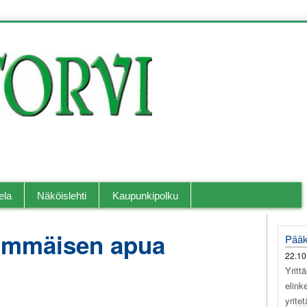
llislehti.
ela
Näköislehti
Kaupunkipolku
himmäisen apua
Pääk
22.10
Yritt
elink
yrite