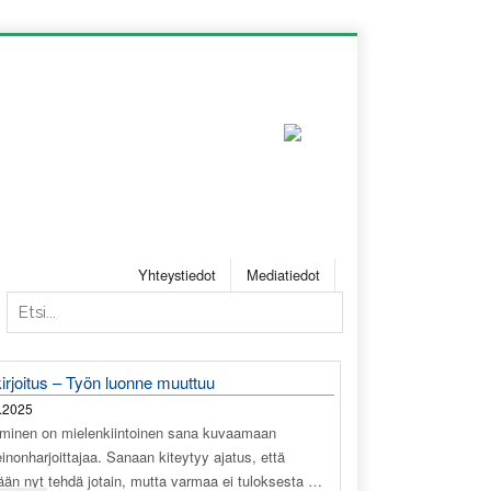
Yhteystiedot
Mediatiedot
irjoitus – Työn luonne muuttuu
.2025
äminen on mielenkiintoinen sana kuvaamaan
einonharjoittajaa. Sanaan kiteytyy ajatus, että
tään nyt tehdä jotain, mutta varmaa ei tuloksesta …