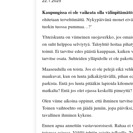
22.1.2025
Kaupungissa ei ole vaikeata olla välinpitämätö
ohitetaan tervehtimättä. Nykypäivänä monet eivät
tuokin tuossa pummaa…?’
Yhteiskunta on viimeinen suojaverkko, jos omaisis
on suht helppoa selviytyä. Taloyhtiö hoitaa pihaty
toimii. Ei tarvitse edes päästä kauppaan, kaiken 
tarvitse osata. Suhteiden ylläpidolle ei ole pakott
Maaseudulla on toista. Jos ei ole pelejä eikä veh
maukuvat, kun on lunta jalkakäytävällä, pihan edu
parkista. Entä jos lunta pitääkin lapioida kilometr
matkalta? Entä jos olet ojassa keskellä pimeyttä?
Olen viime aikoina oppinut, että ihminen tarvitsee
Toinen vaihtoehto on jäädä jumiin, jopa päiviksi,
tavallinen ihminen kykene.
Ennen apua annettiin vastavuoroisesti. Rahaa ei 
toisessa asiassa. Välillä tehtiin asioita talkoilla.