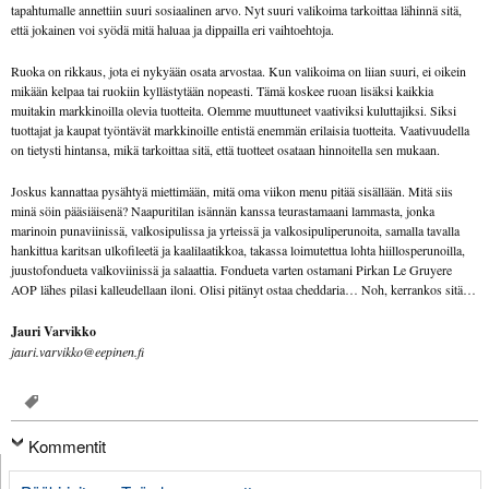
tapahtumalle annettiin suuri sosiaalinen arvo. Nyt suuri valikoima tarkoittaa lähinnä sitä,
että jokainen voi syödä mitä haluaa ja dippailla eri vaihtoehtoja.
Ruoka on rikkaus, jota ei nykyään osata arvostaa. Kun valikoima on liian suuri, ei oikein
mikään kelpaa tai ruokiin kyllästytään nopeasti. Tämä koskee ruoan lisäksi kaikkia
muitakin markkinoilla olevia tuotteita. Olemme muuttuneet vaativiksi kuluttajiksi. Siksi
tuottajat ja kaupat työntävät markkinoille entistä enemmän erilaisia tuotteita. Vaativuudella
on tietysti hintansa, mikä tarkoittaa sitä, että tuotteet osataan hinnoitella sen mukaan.
Joskus kannattaa pysähtyä miettimään, mitä oma viikon menu pitää sisällään. Mitä siis
minä söin pääsiäisenä? Naapuritilan isännän kanssa teurastamaani lammasta, jonka
marinoin punaviinissä, valkosipulissa ja yrteissä ja valkosipuliperunoita, samalla tavalla
hankittua karitsan ulkofileetä ja kaalilaatikkoa, takassa loimutettua lohta hiillosperunoilla,
juustofondueta valkoviinissä ja salaattia. Fondueta varten ostamani Pirkan Le Gruyere
AOP lähes pilasi kalleudellaan iloni. Olisi pitänyt ostaa cheddaria… Noh, kerrankos sitä…
Jauri Varvikko
jauri.varvikko@eepinen.fi
Kommentit