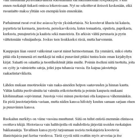
ennen ruokalajit tiukasti omissa lokeroissaan. Nyt ne sekoittuvat iloisesti keskenään, eikä
ruoanlaitto maksa yhtään sen enempää kuin ennenkään.
Parhaimmat ruoat ovat itse asiassa hyvin yksinkertaisia. Ne koostuvat lihasta tai kalasta,
jogurtista tai kermasta, juustosta, peruskasviksista, kuten tomaatista, sipulista, paprikasta,
kurkusta, punajuurista ja kaalista sekä mausteista. En arkisin välitä perunasta ja pyrin
välttelemään vehnäjauhoja. Joskus teen lisukkeeksi riisiä, mutta harvemmin.
Kauppojen liian suuret valikoimat saavat minut hermostumaan. En ymmärrä, miksi olutta
pitää olla kymmeniä eri merkkejä tai miksi punaviinit pitäisi tuntea kuin oman kirjahyllyn
kirjat. Salaatti on salaattia ja tuontihedelmät jätän muille. Poimin itselleni niitä tuotteita, joita
on syöty ja valmistettu satoja, jollei jopa tuhansia vuosia. En kaipaa jalostettuja
raakaelintarvikkeita.
Lähden mukaan muotiruokiin vain raaka-aineiden helpon saatavuuden ja hinnan kautta.
Vältän kalliita puolivalmiita tai valmiita erikoistuotteita ja poimin kaupasta mukaani
kilohinnaltaan sopivimmat. Juustoja voisi minun puolestani olla kaupassa vähemmänkin.
En pistä juustotarjotinta vastaan, mutta niiden kanssa hifistely kuuluu samaan sarjaan oluen
ja punaviinien kanssa.
Ruokailun merkitys on viime vuosina muuttunut. Siitä on tullut entistä enemmän elintasoa
osoittava tekijä. Historiassa vain hallitsijoilla oli mahdollista järjestää useiden ruokalajien
bakkanaaleja. Tavallinen kansa pystyi tarjoamaan useista ruokalajeista koostuvia
illanistujaisia pari kertaa vuodessa. Tästä syystä niitä osattiin myös arvostaa ja itse