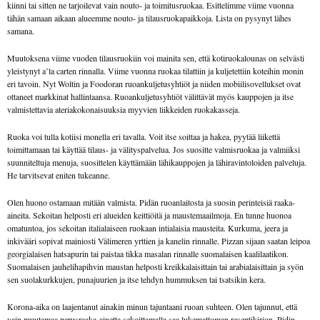
kiinni tai sitten ne tarjoilevat vain nouto- ja toimitusruokaa. Esittelimme viime vuonna
tähän samaan aikaan alueemme nouto- ja tilausruokapaikkoja. Lista on pysynyt lähes
samana.
Muutoksena viime vuoden tilausruokiin voi mainita sen, että kotiruokalounas on selvästi
yleistynyt a’la carten rinnalla. Viime vuonna ruokaa tilattiin ja kuljetettiin koteihin monin
eri tavoin. Nyt Woltin ja Foodoran ruoankuljetusyhtiöt ja niiden mobiilisovellukset ovat
ottaneet markkinat hallintaansa. Ruoankuljetusyhtiöt välittävät myös kauppojen ja itse
valmistettavia ateriakokonaisuuksia myyvien liikkeiden ruokakasseja.
Ruoka voi tulla kotiisi monella eri tavalla. Voit itse soittaa ja hakea, pyytää liikettä
toimittamaan tai käyttää tilaus- ja välityspalvelua. Jos suositte valmisruokaa ja valmiiksi
suunniteltuja menuja, suosittelen käyttämään lähikauppojen ja lähiravintoloiden palveluja.
He tarvitsevat eniten tukeanne.
Olen huono ostamaan mitään valmista. Pidän ruoanlaitosta ja suosin perinteisiä raaka-
aineita. Sekoitan helposti eri alueiden keittiöitä ja maustemaailmoja. En tunne huonoa
omatuntoa, jos sekoitan italialaiseen ruokaan intialaisia mausteita. Kurkuma, jeera ja
inkivääri sopivat mainiosti Välimeren yrttien ja kanelin rinnalle. Pizzan sijaan saatan leipoa
georgialaisen hatsapurin tai paistaa tikka masalan rinnalle suomalaisen kaalilaatikon.
Suomalaisen jauhelihapihvin maustan helposti kreikkalaisittain tai arabialaisittain ja syön
sen suolakurkkujen, punajuurien ja itse tehdyn hummuksen tai tsatsikin kera.
Korona-aika on laajentanut ainakin minun tajuntaani ruoan suhteen. Olen tajunnut, että
vain muutamaa perusraaka-ainetta sekoittamalla saa lukemattoman reseptikirjon. Pidin