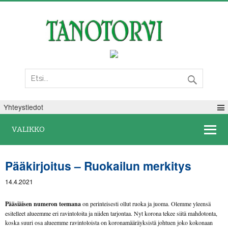
Lauantai 08. elokuuta 2026
Yhteystiedot
VALIKKO
Pääkirjoitus – Ruokailun merkitys
14.4.2021
Pääsiäisen numeron teemana
on perinteisesti ollut ruoka ja juoma. Olemme yleensä
esitelleet alueemme eri ravintoloita ja niiden tarjontaa. Nyt korona tekee siitä mahdotonta,
koska suuri osa alueemme ravintoloista on koronamääräyksistä johtuen joko kokonaan