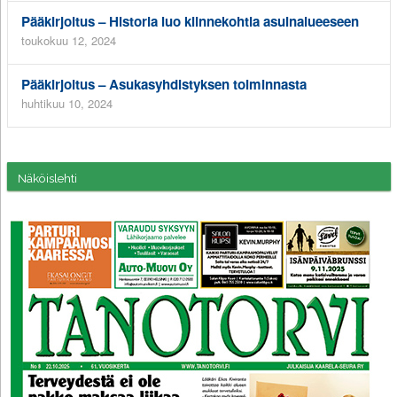
Pääkirjoitus – Historia luo kiinnekohtia asuinalueeseen
toukokuu 12, 2024
Pääkirjoitus – Asukasyhdistyksen toiminnasta
huhtikuu 10, 2024
Näköislehti