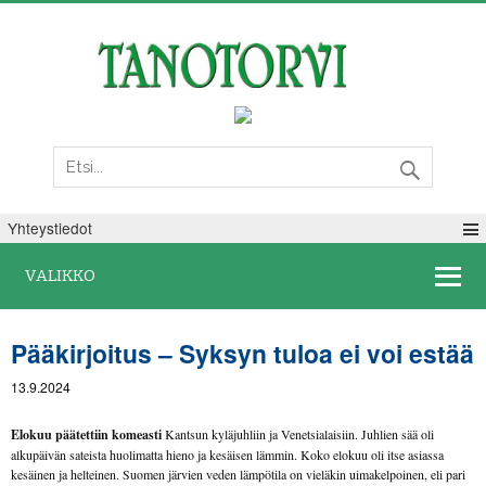
Lauantai 08. elokuuta 2026
Yhteystiedot
VALIKKO
Pääkirjoitus – Syksyn tuloa ei voi estää
13.9.2024
Elokuu päätettiin komeasti
Kantsun kyläjuhliin ja Venetsialaisiin. Juhlien sää oli
alkupäivän sateista huolimatta hieno ja kesäisen lämmin. Koko elokuu oli itse asiassa
kesäinen ja helteinen. Suomen järvien veden lämpötila on vieläkin uimakelpoinen, eli pari