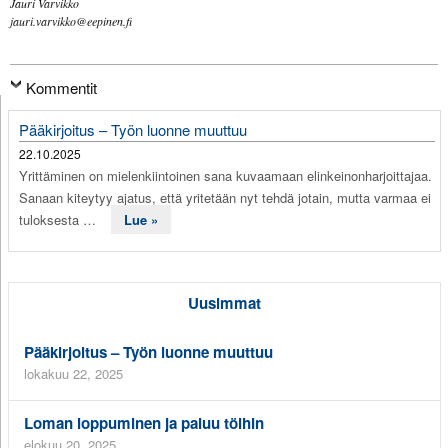
Jauri Varvikko
jauri.varvikko@eepinen.fi
Kommentit
Pääkirjoitus – Työn luonne muuttuu
22.10.2025
Yrittäminen on mielenkiintoinen sana kuvaamaan elinkeinonharjoittajaa.
Sanaan kiteytyy ajatus, että yritetään nyt tehdä jotain, mutta varmaa ei
tuloksesta …
Lue »
Uusimmat
Pääkirjoitus – Työn luonne muuttuu
lokakuu 22, 2025
Loman loppuminen ja paluu töihin
elokuu 20, 2025