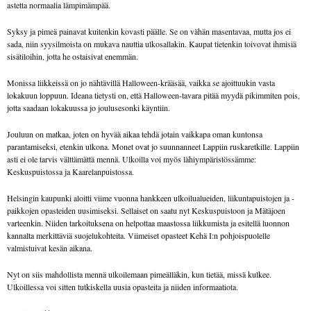
astetta normaalia lämpimämpää.
Syksy ja pimeä painavat kuitenkin kovasti päälle. Se on vähän masentavaa, mutta jos ei
sada, niin syysilmoista on mukava nauttia ulkosallakin. Kaupat tietenkin toivovat ihmisiä
sisätiloihin, jotta he ostaisivat enemmän.
Monissa liikkeissä on jo nähtävillä Halloween-krääsää, vaikka se ajoittuukin vasta
lokakuun loppuun. Ideana tietysti on, että Halloween-tavara pitää myydä pikimmiten pois,
jotta saadaan lokakuussa jo joulusesonki käyntiin.
Jouluun on matkaa, joten on hyvää aikaa tehdä jotain vaikkapa oman kuntonsa
parantamiseksi, etenkin ulkona. Monet ovat jo suunnanneet Lappiin ruskaretkille. Lappiin
asti ei ole tarvis välttämättä mennä. Ulkoilla voi myös lähiympäristössämme:
Keskuspuistossa ja Kaarelanpuistossa.
Helsingin kaupunki aloitti viime vuonna hankkeen ulkoilualueiden, liikuntapuistojen ja -
paikkojen opasteiden uusimiseksi. Sellaiset on saatu nyt Keskuspuistoon ja Mätäjoen
varteenkin. Niiden tarkoituksena on helpottaa maastossa liikkumista ja esitellä luonnon
kannalta merkittäviä suojelukohteita. Viimeiset opasteet Kehä I:n pohjoispuolelle
valmistuivat kesän aikana.
Nyt on siis mahdollista mennä ulkoilemaan pimeälläkin, kun tietää, missä kulkee.
Ulkoillessa voi sitten tutkiskella uusia opasteita ja niiden informaatiota.