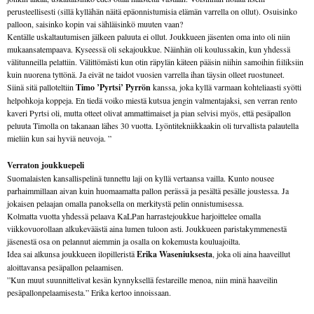
perusteellisesti (sillä kyllähän näitä epäonnistumisia elämän varrella on ollut). Osuisinko
palloon, saisinko kopin vai sähläisinkö muuten vaan?
Kentälle uskaltautumisen jälkeen paluuta ei ollut. Joukkueen jäsenten oma into oli niin
mukaansatempaava. Kyseessä oli sekajoukkue. Näinhän oli koulussakin, kun yhdessä
välitunneilla pelattiin. Välittömästi kun otin räpylän käteen pääsin niihin samoihin fiiliksiin
kuin nuorena tyttönä. Ja eivät ne taidot vuosien varrella ihan täysin olleet ruostuneet.
Siinä sitä palloteltiin
Timo ’Pyrtsi’ Pyrrön
kanssa, joka kyllä varmaan kohteliaasti syötti
helpohkoja koppeja. En tiedä voiko miestä kutsua jengin valmentajaksi, sen verran rento
kaveri Pyrtsi oli, mutta otteet olivat ammattimaiset ja pian selvisi myös, että pesäpallon
peluuta Timolla on takanaan lähes 30 vuotta. Lyöntitekniikkaakin oli turvallista palautella
mieliin kun sai hyviä neuvoja. ”
Verraton joukkuepeli
Suomalaisten kansallispelinä tunnettu laji on kyllä vertaansa vailla. Kunto nousee
parhaimmillaan aivan kuin huomaamatta pallon perässä ja pesältä pesälle joustessa. Ja
jokaisen pelaajan omalla panoksella on merkitystä pelin onnistumisessa.
Kolmatta vuotta yhdessä pelaava KaLPan harrastejoukkue harjoittelee omalla
viikkovuorollaan alkukeväästä aina lumen tuloon asti. Joukkueen paristakymmenestä
jäsenestä osa on pelannut aiemmin ja osalla on kokemusta kouluajoilta.
Idea sai alkunsa joukkueen ilopilleristä
Erika Waseniuksesta
, joka oli aina haaveillut
aloittavansa pesäpallon pelaamisen.
”Kun muut suunnittelivat kesän kynnyksellä festareille menoa, niin minä haaveilin
pesäpallonpelaamisesta.” Erika kertoo innoissaan.