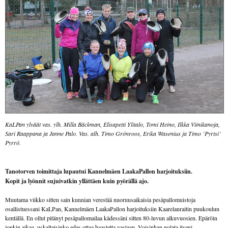
KaLPan ylväät vas. ylh. Milla Bäckman, Elisapetti Ylitalo, Tomi Heino, Ilkka Viinikanoja,
Sari Raappana ja Janne Palo. Vas. alh. Timo Grönroos, Erika Wasenius ja Timo ’Pyrtsi’
Pyrrö.
Tanotorven toimittaja lupautui Kannelmäen LaakaPallon harjoituksiin.
Kopit ja lyönnit sujuivatkin yllättäen kuin pyörällä ajo.
Muutama viikko sitten sain kunnian verestää nuoruusaikaisia pesäpallomuistoja
osallistuessani KaLPan, Kannelmäen LaakaPallon harjoituksiin Kaarelanraitin puukoulun
kentällä. En ollut pitänyt pesäpallomailaa kädessäni sitten 80-luvun alkuvuosien. Epäröin
jonkin aikaa, uskaltaisinko edes ottaa haastetta vastaan. Voisinhan nolata itseni