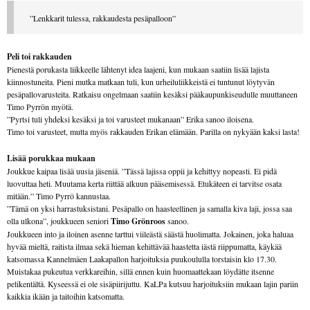
”Lenkkarit tulessa, rakkaudesta pesäpalloon”
Peli toi rakkauden
Pienestä porukasta liikkeelle lähtenyt idea laajeni, kun mukaan saatiin lisää lajista
kiinnostuneita. Pieni mutka matkaan tuli, kun urheiluliikkeistä ei tuntunut löytyvän
pesäpallovarusteita. Ratkaisu ongelmaan saatiin kesäksi pääkaupunkiseudulle muuttaneen
Timo Pyrrön myötä.
”Pyrtsi tuli yhdeksi kesäksi ja toi varusteet mukanaan” Erika sanoo iloisena.
Timo toi varusteet, mutta myös rakkauden Erikan elämään. Parilla on nykyään kaksi lasta!
Lisää porukkaa mukaan
Joukkue kaipaa lisää uusia jäseniä. ”Tässä lajissa oppii ja kehittyy nopeasti. Ei pidä
luovuttaa heti. Muutama kerta riittää alkuun pääsemisessä. Etukäteen ei tarvitse osata
mitään.” Timo Pyrrö kannustaa.
”Tämä on yksi harrastuksistani. Pesäpallo on haasteellinen ja samalla kiva laji, jossa saa
olla ulkona”, joukkueen seniori
Timo Grönroos
sanoo.
Joukkueen into ja iloinen asenne tarttui viileästä säästä huolimatta. Jokainen, joka haluaa
hyvää mieltä, raitista ilmaa sekä hieman kehittävää haastetta iästä riippumatta, käykää
katsomassa Kannelmäen Laakapallon harjoituksia puukoululla torstaisin klo 17.30.
Muistakaa pukeutua verkkareihin, sillä ennen kuin huomaattekaan löydätte itsenne
pelikentältä. Kyseessä ei ole sisäpiirijuttu. KaLPa kutsuu harjoituksiin mukaan lajin pariin
kaikkia ikään ja taitoihin katsomatta.