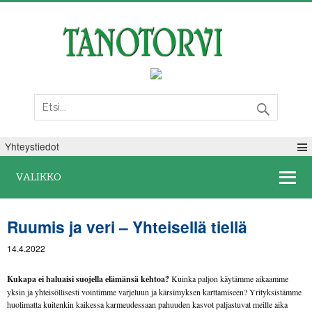
Perjantai 07. elokuuta 2026
Yhteystiedot
VALIKKO
Ruumis ja veri – Yhteisellä tiellä
14.4.2022
Kukapa ei haluaisi suojella elämänsä kehtoa?
Kuinka paljon käytämme aikaamme
yksin ja yhteisöllisesti vointimme varjeluun ja kärsimyksen karttamiseen? Yrityksistämme
huolimatta kuitenkin kaikessa karmeudessaan pahuuden kasvot paljastuvat meille aika