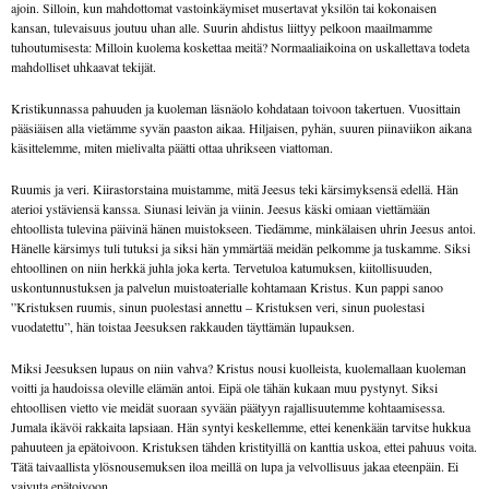
ajoin. Silloin, kun mahdottomat vastoinkäymiset musertavat yksilön tai kokonaisen
kansan, tulevaisuus joutuu uhan alle. Suurin ahdistus liittyy pelkoon maailmamme
tuhoutumisesta: Milloin kuolema koskettaa meitä? Normaaliaikoina on uskallettava todeta
mahdolliset uhkaavat tekijät.
Kristikunnassa pahuuden ja kuoleman läsnäolo kohdataan toivoon takertuen. Vuosittain
pääsiäisen alla vietämme syvän paaston aikaa. Hiljaisen, pyhän, suuren piinaviikon aikana
käsittelemme, miten mielivalta päätti ottaa uhrikseen viattoman.
Ruumis ja veri. Kiirastorstaina muistamme, mitä Jeesus teki kärsimyksensä edellä. Hän
aterioi ystäviensä kanssa. Siunasi leivän ja viinin. Jeesus käski omiaan viettämään
ehtoollista tulevina päivinä hänen muistokseen. Tiedämme, minkälaisen uhrin Jeesus antoi.
Hänelle kärsimys tuli tutuksi ja siksi hän ymmärtää meidän pelkomme ja tuskamme. Siksi
ehtoollinen on niin herkkä juhla joka kerta. Tervetuloa katumuksen, kiitollisuuden,
uskontunnustuksen ja palvelun muistoaterialle kohtamaan Kristus. Kun pappi sanoo
”Kristuksen ruumis, sinun puolestasi annettu – Kristuksen veri, sinun puolestasi
vuodatettu”, hän toistaa Jeesuksen rakkauden täyttämän lupauksen.
Miksi Jeesuksen lupaus on niin vahva? Kristus nousi kuolleista, kuolemallaan kuoleman
voitti ja haudoissa oleville elämän antoi. Eipä ole tähän kukaan muu pystynyt. Siksi
ehtoollisen vietto vie meidät suoraan syvään päätyyn rajallisuutemme kohtaamisessa.
Jumala ikävöi rakkaita lapsiaan. Hän syntyi keskellemme, ettei kenenkään tarvitse hukkua
pahuuteen ja epätoivoon. Kristuksen tähden kristityillä on kanttia uskoa, ettei pahuus voita.
Tätä taivaallista ylösnousemuksen iloa meillä on lupa ja velvollisuus jakaa eteenpäin. Ei
vaivuta epätoivoon.