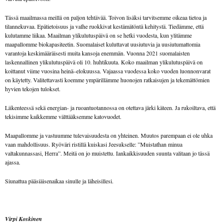
Tässä maailmassa meillä on paljon tehtävää. Toivon lisäksi tarvitsemme oikeaa tietoa ja
tilannekuvaa. Epätietoisuus ja valhe ruokkivat kestämätöntä kehitystä. Tiedämme, että
kulutamme liikaa. Maailman ylikulutuspäivä on se hetki vuodesta, kun ylitämme
maapallomme biokapasiteetin. Suomalaiset kuluttavat uusiutuvia ja uusiutumattomia
varantoja keskimääräisesti muita kansoja enemmän. Vuonna 2021 suomalaisten
laskennallinen ylikulutuspäivä oli 10. huhtikuuta. Koko maailman ylikulutuspäivä on
koittanut viime vuosina heinä–elokuussa. Vajaassa vuodessa koko vuoden luonnonvarat
on käytetty. Valitettavasti koemme ympärillämme huonojen ratkaisujen ja tekemättömien
hyvien tekojen tulokset.
Liikenteessä sekä energian- ja ruoantuotannossa on otettava järki käteen. Ja rukoiltava, että
tekisimme kaikkemme välttääksemme katovuodet.
Maapallomme ja vastuumme tulevaisuudesta on yhteinen. Muutos parempaan ei ole uhka
vaan mahdollisuus. Ryöväri ristillä kuiskasi Jeesukselle: ”Muistathan minua
valtakunnassasi, Herra”. Meitä on jo muistettu. Iankaikkisuuden suunta valitaan jo tässä
ajassa.
Siunattua pääsiäisenaikaa sinulle ja läheisillesi.
Virpi Koskinen