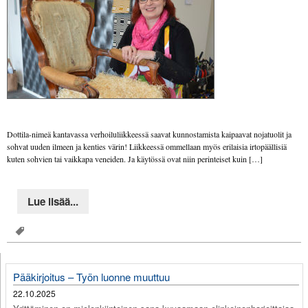
Dottila-nimeä kantavassa verhoiluliikkeessä saavat kunnostamista kaipaavat nojatuolit ja
sohvat uuden ilmeen ja kenties värin! Liikkeessä ommellaan myös erilaisia irtopäällisiä
kuten sohvien tai vaikkapa veneiden. Ja käytössä ovat niin perinteiset kuin […]
Lue lisää...
Pääkirjoitus – Työn luonne muuttuu
22.10.2025