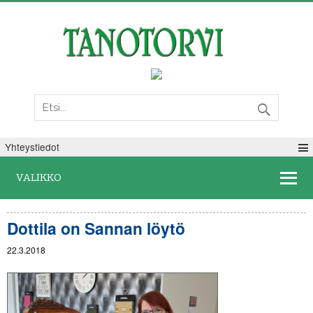
Maanantai 10. elokuuta 2026
Yhteystiedot
VALIKKO
Dottila on Sannan löytö
22.3.2018