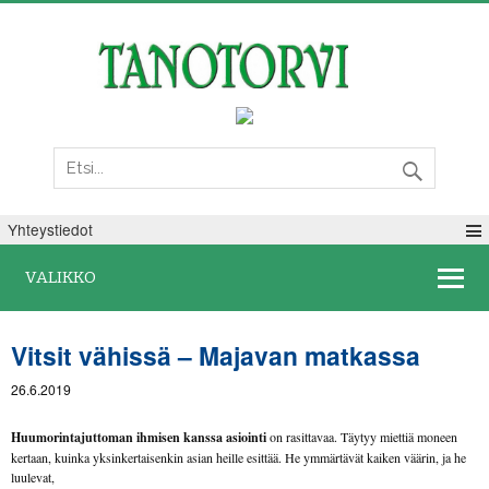
Lauantai 08. elokuuta 2026
Yhteystiedot
VALIKKO
Vitsit vähissä – Majavan matkassa
26.6.2019
Huumorintajuttoman ihmisen kanssa asiointi
on rasittavaa. Täytyy miettiä moneen
kertaan, kuinka yksinkertaisenkin asian heille esittää. He ymmärtävät kaiken väärin, ja he
luulevat,