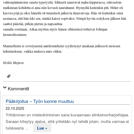
valtionpäämiesten suurta typeryyttä. Sihteerit nauroivat maha kippurassa, sitävastoin
matkinnan kohdetta ei aina niin kovasti naurattanut. Hymyillä kuitenkin piti. Hitler oli
kasvissyöjä ja siksi hänellä oli tunnetusti jatkuvia ilmavaivoja. Hän oli kuitenkin siinä
asemassa, että hän teki sen, minkä katsoi sopivaksi. Niinpä hyvän esityksen jälkeen hän
saattoi päästää, pitkän pierun ja napsauttaa
samalla sormiaan. Aikaa myöten myös hänen sihteerinsä tottuivat Johtajan
luonnollisuuteen.
Mannerheim ei sivistyneenä aatelismiehenä syyllistynyt ainakaan julkisesti moiseen
leikinlaskuun, vaikka mukava mies olikin.
Heikki Majava
Kommentit
Pääkirjoitus – Työn luonne muuttuu
22.10.2025
Yrittäminen on mielenkiintoinen sana kuvaamaan elinkeinonharjoittajaa.
Sanaan kiteytyy ajatus, että yritetään nyt tehdä jotain, mutta varmaa ei
tuloksesta …
Lue »