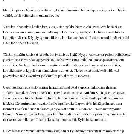
Mennäänpäs vielä niihin leikittömiin, totisiin ihmisiin. Heidän tapaamistaan ei voi täysin
välttää, tässä kuitenkin muutama neuvo:
Vältä katsekontaktia heidän kanssaan, katso vaikka hieman ohi. Paitsi että heitä ei saa
katsoa suoraan silmiin, niin ei heille myöskään saa hymyillä, koska he saattavat tulkita
hymyilyn väärin. Käyttäydy rauhallisesti, kun kohtaat heidät. Pidä kummatkin kädet esillä
äläkä tee nopeita liikkeitä.
Tähän ryhmään kuuluvat raivohullut feministit. Heitä löytyy valitettavan paljon politiikassa
ja erilaisissa ihmisoikeus­järjestöissä. He hakevat riitaa kaikkien kanssa ja saattavat olla
vaarallisia. Vertaisin heitä suuttuneisiin kissoihin. Ne saattavat myös olla vaarallisia,
koiratkin saavat kyytiä kun nämä kissat suuttuvat. Tiedemiehet kiistelevät siitä, että
potevatko nämä raivottaret jonkinlaista pitkäkestoista rabiesta
Usein luullaan, että historiamme hirmuhallitsijat ovat synkkiä, leikittömiä ihmisiä.
Tarkemmat tutkimukset kuitenkin kertovat, ettei näin ole. Ainakin Stalin ja Hitler olivat
varsin leikkisiä luonteeltaan. Stalinin tytär Svetlana kertoi vanhoilla päivillään, kuinka
leikkisä isä (aurinkoinen) saattoi heille lapsille olla. Lapset eivät häntä pelänneet vaan
menivät useinkin hänen luokseen ja pyysivät Stalinin laittamaan Ural­moottoripyörän
käyntiin. Siinä ei pyörää tietenkään tarvittu. Stalin nosti jalkaansa ja teki käynnistämistä
markeeraavan liikkeen. Joka polkaisulla aina rusahti. Kyllä lapsia nauratti.
Hitler oli taasen varsin taitava miimikko, hän ei kyllästynyt matkimaan ministeriensä ja