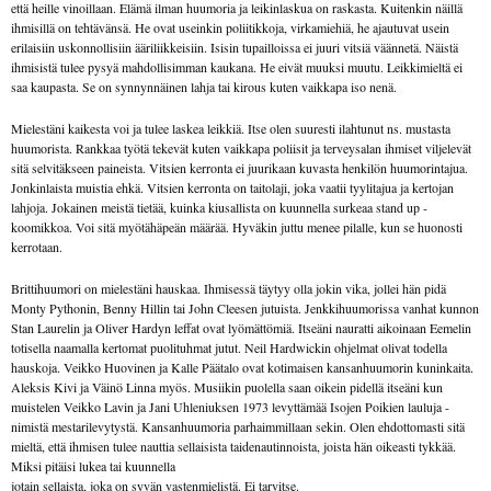
että heille vinoillaan. Elämä ilman huumoria ja leikinlaskua on raskasta. Kuitenkin näillä
ihmisillä on tehtävänsä. He ovat useinkin poliitikkoja, virkamiehiä, he ajautuvat usein
erilaisiin uskonnollisiin ääriliikkeisiin. Isisin tupailloissa ei juuri vitsiä väännetä. Näistä
ihmisistä tulee pysyä mahdollisimman kaukana. He eivät muuksi muutu. Leikkimieltä ei
saa kaupasta. Se on synnynnäinen lahja tai kirous kuten vaikkapa iso nenä.
Mielestäni kaikesta voi ja tulee laskea leikkiä. Itse olen suuresti ilahtunut ns. mustasta
huumorista. Rankkaa työtä tekevät kuten vaikkapa poliisit ja terveysalan ihmiset viljelevät
sitä selvitäkseen paineista. Vitsien kerronta ei juurikaan kuvasta henkilön huumorintajua.
Jonkinlaista muistia ehkä. Vitsien kerronta on taitolaji, joka vaatii tyylitajua ja kertojan
lahjoja. Jokainen meistä tietää, kuinka kiusallista on kuunnella surkeaa stand up -
koomikkoa. Voi sitä myötähäpeän määrää. Hyväkin juttu menee pilalle, kun se huonosti
kerrotaan.
Brittihuumori on mielestäni hauskaa. Ihmisessä täytyy olla jokin vika, jollei hän pidä
Monty Pythonin, Benny Hillin tai John Cleesen jutuista. Jenkkihuumorissa vanhat kunnon
Stan Laurelin ja Oliver Hardyn leffat ovat lyömättömiä. Itseäni nauratti aikoinaan Eemelin
totisella naamalla kertomat puolituhmat jutut. Neil Hardwickin ohjelmat olivat todella
hauskoja. Veikko Huovinen ja Kalle Päätalo ovat kotimaisen kansanhuumorin kuninkaita.
Aleksis Kivi ja Väinö Linna myös. Musiikin puolella saan oikein pidellä itseäni kun
muistelen Veikko Lavin ja Jani Uhleniuksen 1973 levyttämää Isojen Poikien lauluja -
nimistä mestarilevytystä. Kansanhuumoria parhaimmillaan sekin. Olen ehdottomasti sitä
mieltä, että ihmisen tulee nauttia sellaisista taidenautinnoista, joista hän oikeasti tykkää.
Miksi pitäisi lukea tai kuunnella
jotain sellaista, joka on syvän vastenmielistä. Ei tarvitse.