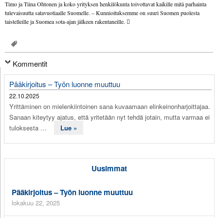
Timo ja Tiina Ohtonen ja koko yrityksen henkilökunta toivottavat kaikille mitä parhainta
tulevaisuutta satavuotiaalle Suomelle. – Kunnioituksemme on suuri Suomen puolesta
taistelleille ja Suomea sota-ajan jälkeen rakentaneille. 
Kommentit
Pääkirjoitus – Työn luonne muuttuu
22.10.2025
Yrittäminen on mielenkiintoinen sana kuvaamaan elinkeinonharjoittajaa.
Sanaan kiteytyy ajatus, että yritetään nyt tehdä jotain, mutta varmaa ei
tuloksesta …
Lue »
Uusimmat
Pääkirjoitus – Työn luonne muuttuu
lokakuu 22, 2025