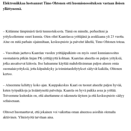
Elektroniikkaa luotsannut Timo Ohtonen otti huomionosoituksen vastaan iloisen
yllättyneenä.
– Kiitämme lämpimästi tästä tunnustuksesta. Tämä on minulle, perheelleni ja
yrityksellemme suuri kunnia. Olen ollut Kaarelassa yrittäjänä ja asukkaana yli 23 vuotta.
Alue on mitä parhain sijainniltaan, keskuspuisto ja palvelut lähellä, Timo Ohtonen toteaa.
– Vuosittain jaettava Kaarelan vuoden yrittäjäpalkinto on myös suuri kunnianosoitus
suomalaista pitkän linjan PK-yrittäjyyttä kohtaan. Kaarelan alueella on paljon yrityksiä,
jotka ansaitsevat kiitosta. Itse haluamme käyttää mahdollisimman paljon alueen omia
suomalaisyrityksiä, jotta kilpailukyky ja toimintaedellytykset säilyvät kaikilla, Ohtonen
kertoo.
– Alueemme kehittyy koko ajan. Kauppakeskus Kaari on tuonut alueelle paljon hyvää,
kuten työpaikkoja ja lisääntyneitä palveluja. Kaarela on hyvä paikka asua ja yrittää.
Toiveemme kuitenkin on, että aluettamme ei rakenneta täyteen ja että keskuspuisto säilyy
sellaisenaan.
Ohtoset huomauttavat, että jokainen voi vaikuttaa oman alueensa asioihin olemalla
aktiivinen. Yhteistyötä tarvitaan aina.