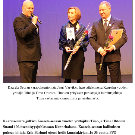
Kaarela-Seuran varapuheenjohtaja Jauri Varvikko haastattelemassa Kaarelan vuoden
yrittäjiä Tiina ja Timo Ohtosta. Timo on yrityksen perustaja ja toimitusjohtaja.
Tiina vastaa markkinoinnista ja viestinnästä.
Kaarela-seura julkisti Kaarela-seuran vuoden yrittäjiksi Timo ja Tiina Ohtosen
Suomi 100-itsenäisyysjuhlassaan Kanneltalossa. Kaarela-seuran hallituksen
puheenjohtaja Erik Bärlund ojensi heille kunniakirjan. Jo 36 vuotta PPO-