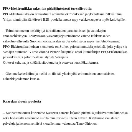
PPO-Elektroniikka rakentaa pitkäjänteisesti turvallisuutta
PPO-Elektroniikka on erikoistunut ammattielektroniikkaan ja yksilöllisiin ratkaisuihin.
Yritys toimii pääsääntöisesti B2B-puolella, mutta myy verkkokaupasta myös kuluttajille.
– Toimintamme on keskittynyt turvallisuuden parantamiseen ja vahinkojen
ennaltaehkäisyyn. Eristystason valvontajärjestelmämme valvoo leikkaussalien
sähköturvallisuutta Suomen leikkaussaleissa. Järjestelmä on myös vientituotteemme.
PPO-Elektroniikan toinen vientituote on Softex-palosammutusjärjestelmät, joita yritys vie
Venäjän suuntaan. Viime vuonna Pietarin kaupunki antoi kunniakirjan PPO-Elektroniikan
pitkäaikaisesta paloturvallisuustyöstä Venäjällä.
Ohtoset kehuvat ja kiittävät sitoutunutta ja osaavaa henkilökuntaansa.
– Olemme ketterä tiimi ja meillä on tiivistä yhteistyötä erinomaisten suomalaisten
alihankkijoidemme kanssa.
Kaarelan alueen puolesta
– Kannamme oman kortemme Kaarelan alueella kekoon pitämällä julkisivumme kunnossa
sekä hoitamalla alueemme asioita mm. turvallisuuteen liittyen. Käytämme itse alueen
palveluja ja kerromme niistä vieraillemme, vakuuttaa Timo Ohtonen.