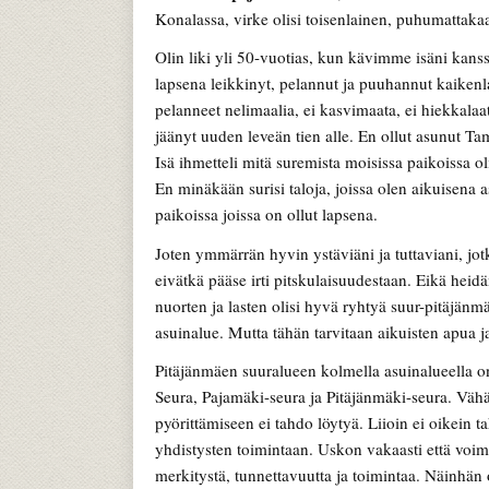
Konalassa, virke olisi toisenlainen, puhumattaka
Olin liki yli 50-vuotias, kun kävimme isäni kan
lapsena leikkinyt, pelannut ja puuhannut kaikenla
pelanneet nelimaalia, ei kasvimaata, ei hiekkalaa
jäänyt uuden leveän tien alle. En ollut asunut T
Isä ihmetteli mitä suremista moisissa paikoissa oli
En minäkään surisi taloja, joissa olen aikuisena
paikoissa joissa on ollut lapsena.
Joten ymmärrän hyvin ystäviäni ja tuttaviani, jot
eivätkä pääse irti pitskulaisuudestaan. Eikä heid
nuorten ja lasten olisi hyvä ryhtyä suur-pitäjänm
asuinalue. Mutta tähän tarvitaan aikuisten apua j
Pitäjänmäen suuralueen kolmella asuinalueella 
Seura, Pajamäki-seura ja Pitäjänmäki-seura. Vähän
pyörittämiseen ei tahdo löytyä. Liioin ei oikein ta
yhdistysten toimintaan. Uskon vakaasti että voi
merkitystä, tunnettavuutta ja toimintaa. Näinhä