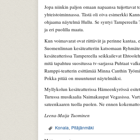
Jopa niinkin paljon omaan napaansa tuijottavat t
yhteistoiminnassa. Tästä oli oiva esimerkki Kanne
ohjaama näytelmä Hullu. Se syntyi Tampereella Te
ja eri puolilla maata.
Kun voimavarat ovat riittävät ja perinne kantaa, 
Suomenlinnan kesäteatteriin katsomaan Ryhmäteat
kesäteatterissa Tampereella seikkailevat Ehtool
mitä tapahtuu suositussa tv-sarjassa Puhtaat va
Ramppi-teatterin esittämää Minna Canthin Työmi
Pokka pitää on muuntunut näytelmäksi.
Myllykolun kesäteatterissa Hämeenkyrössä esitet
Turussa musikaalia Naimakaupat Vegasissa. Vartio
sateenkaaren tuolla puolen. Ne ennen kokematto
Leena-Maija Tuominen
Konala
,
Pitäjänmäki