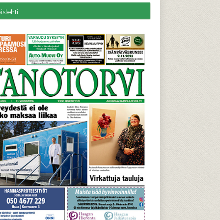
slehti