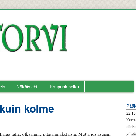
llislehti.
ela
Näköislehti
Kaupunkipolku
kuin kolme
Pääk
22.10
Yritt
elink
yrite
halua tulla, olkaamme pitäjänmäkeläisiä. Mutta jos asuisin