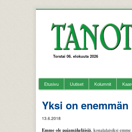
Torstai 06. elokuuta 2026
Tanotorvi Kaarelan ja lähi-alueiden paika
Etusivu
Uutiset
Kolumnit
Kaar
Yksi on enemmän 
13.6.2018
Emme ole pajamäkeläisiä
, konalalaisiksi emme 