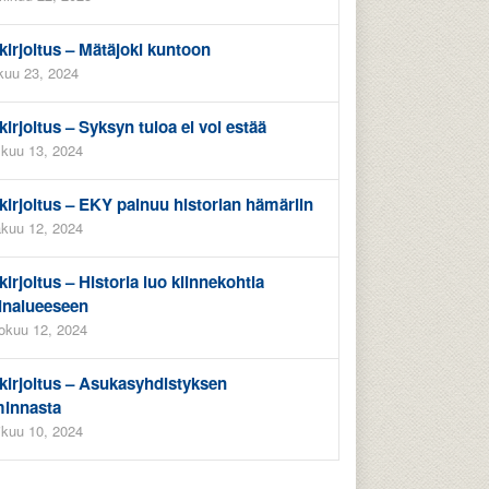
kirjoitus – Mätäjoki kuntoon
kuu 23, 2024
kirjoitus – Syksyn tuloa ei voi estää
kuu 13, 2024
kirjoitus – EKY painuu historian hämäriin
kuu 12, 2024
kirjoitus – Historia luo kiinnekohtia
inalueeseen
okuu 12, 2024
kirjoitus – Asukasyhdistyksen
minnasta
ikuu 10, 2024