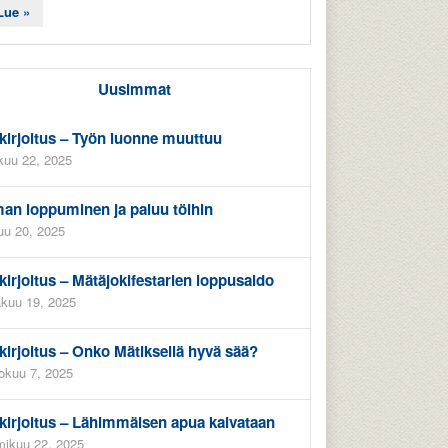
Lue »
Uusimmat
kirjoitus – Työn luonne muuttuu
kuu 22, 2025
an loppuminen ja paluu töihin
uu 20, 2025
kirjoitus – Mätäjokifestarien loppusaldo
kuu 19, 2025
kirjoitus – Onko Mätiksellä hyvä sää?
okuu 7, 2025
kirjoitus – Lähimmäisen apua kaivataan
ikuu 22, 2025