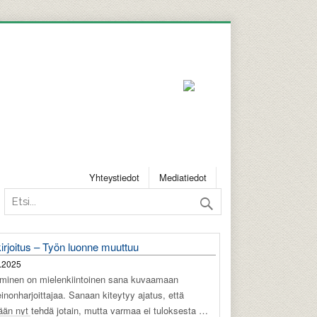
Yhteystiedot
Mediatiedot
irjoitus – Työn luonne muuttuu
.2025
äminen on mielenkiintoinen sana kuvaamaan
einonharjoittajaa. Sanaan kiteytyy ajatus, että
tään nyt tehdä jotain, mutta varmaa ei tuloksesta …