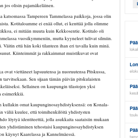
an jos olisin pajamäkeläinen.
ssa katsomassa Tampereen Tammelassa paikkoja, jossa olin
ista. Kotitaloamme ei enää ollut, ei kenttää jolla olimme
tikkoa, ei mitään muuta kuin Kekkosentie. Kotitalo oli
ammelassa vuosikymmeniin, mutta kyyneleet tulivat silmiin.
Pää
. Väitin että hän koki tilanteen ihan eri tavalla kuin minä.
loka
 asunut. Kiinteimmät ja rakkaimmat muistikuvat ovat
Lom
elok
ka ovat viettäneet lapsuutensa ja nuoruutensa Pitskussa,
än tarvitsekaan. Sen sijaan tämän päivän pitskulaisten
Pää
äkeläiseksi. Sellainen on kaupungin tilastojen yksi
kesä
a esimerkkiä.
on kullakin omat kaupunginosayhdistyksensä: on Konala-
Pää
 väliä kuulee, että toimihenkilöitä yhdistysten
touk
hdo löytyä identiteettiä, jolla asukkaita saataisiin mukaan
mien yhdistäminen tehostaisi kaupunginosayhdistyksen
Pää
n on käynyt Kaarelassa ja Kannelmäessä.
tamm