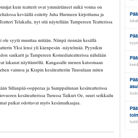
oimijat kuin teatterit ovat ymmärtäneet mikä voima on
Pää
ltalossa keväällä esitetty Juha Hurmeen kirjoittama ja
loka
atteri Telakalla, nyt sitä näytellään Tampereen Teatterissa
Pää
ei ole syytä muuttaa mitään. Niinpä riennän kesällä
syys
terin Yksi lensi yli käenpesän -näytelmää. Pyynikin
ehdon sankarit ja Tampereen Komediateatterissa nähdään
Pää
lkeat lakanat näyttämöllä. Kangasalle menen katsomaan
kesä
ehen vaimoa ja Krapin kesäteatteriin Tuusulaan miten
Pää
asu
ään Sillanpää-oopperaa ja Samppalinnan kesäteatterissa
touk
vuoren kesäteatterissa Turussa Taikuri Oz, suuri seikkailu
mat paikat odottavat myös kesämatkaajaa.
Pää
toi
huht