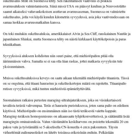
sukellusalus MIR on Suomessa tehty. Sen rakentamisen vaativuus ei poikkea
avaruusaluksen valmistamisesta. Siinä missä USA on päässyt kuuhun ja Neuvostoliitto
saanut aikaiseksi valtavankokoisen asuttavan avaruusaseman, Suomessa on valmistettu
sukellusalus, jolla voi käydä kuuden kilometrin syvyydessä, asia joka vaativuudessaan on
samaa luokkaa avaruusmatkailun kanssa.
On toki muitakin sukellusaluksia, amerikkalaiset Alvin ja Sea Cliff, ranskalainen Nautile ja
japanilainen Shinkai, mutta Suomessa tehty on näistä kirkkaasti käyttökelpoisin ja paras
tekniikaltaan.
Syvyyksissä alukseen kohdistuu niin suuri paine, että miehistöpallon pitää olla
äärimmäisen vahva. Samalla se ei saa olla liian raskas, jottei matkasta syvyyksiin tule
yksisuuntainen.
Muissa sukellusaluksissa keveys on saatu aikaan tekemällä miehistöpallo titaanista. Tässä
on se ongelma, että titaani haurastuu ja sukelluskertojen määrä on rajoitettu. Titaanipallo
rutisee syvyyksissä, mikä tuntuu miehistöstä epämiellyttävältä.
Suomalainen ratkaisu perustuu maraging-ultralujateräkseen, joka on viisinkertaisesti
tavallista terästä vahvempaa. Teräs ei haurastu puristuksessa, joten sama pallo on edelleen
käytössä. Miehistöpallo on ensimmäinen näin iso tästä teräksestä valettu kappale.
Maraging-teräksen homogeenisuus on aikaansaatu tyhjiökonvertterissä, ja säätämällä lisää
maragingin ominaisuuksia. Valun väistämätön keskiharveus on poistettu tekemällä 20 cm
paksu valu ja työstämällä se 5-akselisella CN-koneella 4 cm:n paksuuteen. Täysin
virheettömät pallonpuoliskot on liitetty toisiinsa erikoislujin pultein. Pelkästään