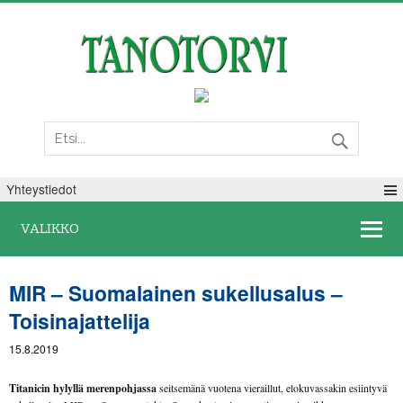
Lauantai 08. elokuuta 2026
Yhteystiedot
VALIKKO
MIR – Suomalainen sukellusalus –
Toisinajattelija
15.8.2019
Titanicin hylyllä merenpohjassa
seitsemänä vuotena vieraillut, elokuvassakin esiintyvä