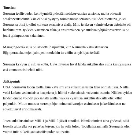
Taustaa
Suomen teollisuuden kehittymistä pidetään sotakorvausten ansiona, mutta oikeasti
sotakorvaustoimituksia ei olisi pystytty toimittamaan terästeollisuuden tuotteina, jollei
Suomessa olisi jo ollut korkeaa osaamista alalla. Mm. teräksen valmistuksen tietotaito oli
hankittu mm. tykkien valamisen takia ja ensimmäinen työ uudella tyhjiökonvertterilla oli
juuri tykinputkien valaminen.
Maraging-teräksellä oli aloitettu harjoittelu, kun Raumalla valmistettavien
öljynporauslauttojen jalkojen noodeihin tarvittiin erityislujaa terästä.
Suomen kykyyn ei silti uskottu, USA myönsi luvat tehdä sukellusalus siinä käsityksessä
että emme osaisi tehdä niitä.
Jälkipuinti
USA hermostui toden teolla, kun kävi ilmi että sukellusalusten teko onnistuukin. Näillä
voisi katkoa vedenalaisia kaapeleita ja häiritä vedenalaisia valvonta-asemia. Näiden syiden
tähden emme voineet jatkaa tällä alalla, vaikka kysyntää sukellusaluksilla olisi ollut
paljonkin. Muun muassa merenpohjan mineraalivarojen etsimiseen ja keräämiseen ne
soveltuisivat erinomaisesti.
Joten sukellusalukset MIR 1 ja MIR 2 jäivät ainoiksi. Nämä toimivat aina yhdessä, sillä
toisella aluksella voi pelastaa toisen, jos tarvetta tulisi. Todella harmi, sillä Suomesta olisi
voinut tulla sukellusalusteollisuuden suurvalta.