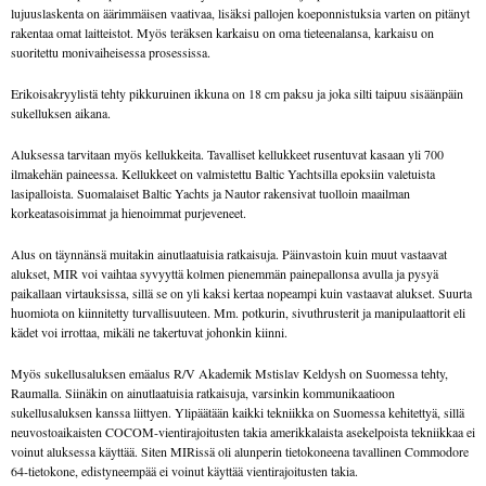
lujuuslaskenta on äärimmäisen vaativaa, lisäksi pallojen koeponnistuksia varten on pitänyt
rakentaa omat laitteistot. Myös teräksen karkaisu on oma tieteenalansa, karkaisu on
suoritettu monivaiheisessa prosessissa.
Erikoisakryylistä tehty pikkuruinen ikkuna on 18 cm paksu ja joka silti taipuu sisäänpäin
sukelluksen aikana.
Aluksessa tarvitaan myös kellukkeita. Tavalliset kellukkeet rusentuvat kasaan yli 700
ilmakehän paineessa. Kellukkeet on valmistettu Baltic Yachtsilla epoksiin valetuista
lasipalloista. Suomalaiset Baltic Yachts ja Nautor rakensivat tuolloin maailman
korkeatasoisimmat ja hienoimmat purjeveneet.
Alus on täynnänsä muitakin ainutlaatuisia ratkaisuja. Päinvastoin kuin muut vastaavat
alukset, MIR voi vaihtaa syvyyttä kolmen pienemmän painepallonsa avulla ja pysyä
paikallaan virtauksissa, sillä se on yli kaksi kertaa nopeampi kuin vastaavat alukset. Suurta
huomiota on kiinnitetty turvallisuuteen. Mm. potkurin, sivuthrusterit ja manipulaattorit eli
kädet voi irrottaa, mikäli ne takertuvat johonkin kiinni.
Myös sukellusaluksen emäalus R/V Akademik Mstislav Keldysh on Suomessa tehty,
Raumalla. Siinäkin on ainutlaatuisia ratkaisuja, varsinkin kommunikaatioon
sukellusaluksen kanssa liittyen. Ylipäätään kaikki tekniikka on Suomessa kehitettyä, sillä
neuvostoaikaisten COCOM-vientirajoitusten takia amerikkalaista asekelpoista tekniikkaa ei
voinut aluksessa käyttää. Siten MIRissä oli alunperin tietokoneena tavallinen Commodore
64-tietokone, edistyneempää ei voinut käyttää vientirajoitusten takia.