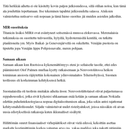
Tätä herkkää aihetta ei ole käsitelty kovin paljon julkisuudessa, sillä olihan noloa, kun tämä
ala jouduttiin lopettamaan. Itse tekeminen tapahtui julkisuudelta salassa. Aluksien
valmistuttua uutisarvo suli nopeaan ja tämä hieno suoritus jäi muiden asioiden jalkoihin.
MIR-suorituksia
Titanicin lisäksi MIRit ovat esiintyneet seitsemässä muussa elokuvassa. Merenalaisia
tutkimuksia on suoritettu tulivuorilla, hylyillä, hydrotermisillä kentillä, on tutkittu
planktoneita ym. Myös Baikal- ja Genevenjärvellä on sukellettu. Venäjän puolesta on
tiputettu jopa Venäjän lippu Pohjoisnavalle, meren pohjaan.
Samaan aikaan
Samaan aikaan kun Ruotsissa kykenemättömyys eteni jo sellaiselle tasolle, ettei edes
pääministeri Olof Palmen murhaa kyetty ratkaisemaan ja Neuvostoliitossa heikon
toiminnan ansiosta räjäytettiin kokonainen ydinvoimalaitos Tshernobylissä, Suomen
teollisuus eli korkeimman kehityksensä hetkiä.
Suomalaisilla oli tuolloin muitakin aiheita iloon: Neuvostoliittolaiset olivat paljastumassa
reppahousuiksi, jotka eivät kykenisi uhkaamaan enää ketään ja samaan aikaan Nokialla
edettiin puhelinteknologiassa nopeaa digitalisoitumisen aikaa, joka sekin antoi rajattomat
kehitysmahdollisuudet. Siljalle valmistuivat uudet risteilyalukset, joissa niissäkin oli aivan
uusia edistyksellisiä ratkaisuja kuten ikkunalliset sisähytit.
Hillittömän suuret finansiaaliset virhepäätökset olivat vielä edessä, keksittiin asettaa
markalle kestämättömän korkea valuutan arvo (ns. vakaa markka) joka pakotti pitämään