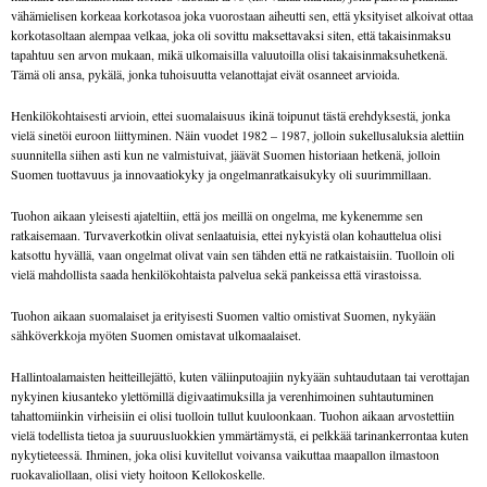
vähämielisen korkeaa korkotasoa joka vuorostaan aiheutti sen, että yksityiset alkoivat ottaa
korkotasoltaan alempaa velkaa, joka oli sovittu maksettavaksi siten, että takaisinmaksu
tapahtuu sen arvon mukaan, mikä ulkomaisilla valuutoilla olisi takaisinmaksuhetkenä.
Tämä oli ansa, pykälä, jonka tuhoisuutta velanottajat eivät osanneet arvioida.
Henkilökohtaisesti arvioin, ettei suomalaisuus ikinä toipunut tästä erehdyksestä, jonka
vielä sinetöi euroon liittyminen. Näin vuodet 1982 – 1987, jolloin sukellusaluksia alettiin
suunnitella siihen asti kun ne valmistuivat, jäävät Suomen historiaan hetkenä, jolloin
Suomen tuottavuus ja innovaatiokyky ja ongelmanratkaisukyky oli suurimmillaan.
Tuohon aikaan yleisesti ajateltiin, että jos meillä on ongelma, me kykenemme sen
ratkaisemaan. Turvaverkotkin olivat senlaatuisia, ettei nykyistä olan kohauttelua olisi
katsottu hyvällä, vaan ongelmat olivat vain sen tähden että ne ratkaistaisiin. Tuolloin oli
vielä mahdollista saada henkilökohtaista palvelua sekä pankeissa että virastoissa.
Tuohon aikaan suomalaiset ja erityisesti Suomen valtio omistivat Suomen, nykyään
sähköverkkoja myöten Suomen omistavat ulkomaalaiset.
Hallintoalamaisten heitteillejättö, kuten väliinputoajiin nykyään suhtaudutaan tai verottajan
nykyinen kiusanteko ylettömillä digivaatimuksilla ja verenhimoinen suhtautuminen
tahattomiinkin virheisiin ei olisi tuolloin tullut kuuloonkaan. Tuohon aikaan arvostettiin
vielä todellista tietoa ja suuruusluokkien ymmärtämystä, ei pelkkää tarinankerrontaa kuten
nykytieteessä. Ihminen, joka olisi kuvitellut voivansa vaikuttaa maapallon ilmastoon
ruokavaliollaan, olisi viety hoitoon Kellokoskelle.