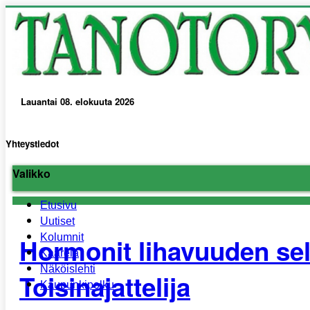
Lauantai 08. elokuuta 2026
Tanotorvi Kaarelan ja lähi-alueiden paikallislehti.
Yhteystiedot
Valikko
Etusivu
Uutiset
Kolumnit
Hormonit lihavuuden seli
Kaarela
Näköislehti
Toisinajattelija
Kaupunkipolku