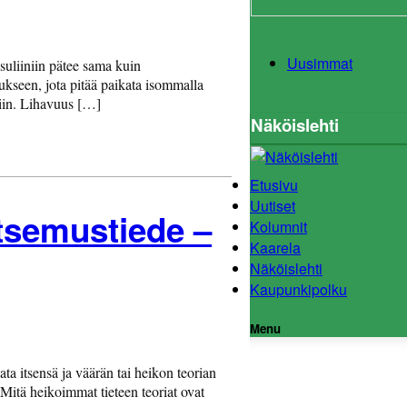
Uusimmat
nsuliiniin pätee sama kuin
kseen, jota pitää paikata isommalla
iin. Lihavuus […]
Näköislehti
Etusivu
Uutiset
itsemustiede –
Kolumnit
Kaarela
Näköislehti
Kaupunkipolku
Menu
ta itsensä ja väärän tai heikon teorian
 Mitä heikoimmat tieteen teoriat ovat