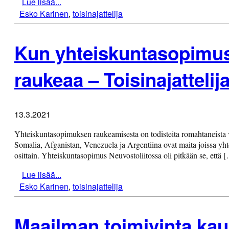
Lue lisää...
Esko Karinen
,
toisinajattelija
Kun yhteiskuntasopimus 
raukeaa – Toisinajattelij
13.3.2021
Yhteiskuntasopimuksen raukeamisesta on todisteita romahtaneista val
Somalia, Afganistan, Venezuela ja Argentiina ovat maita joissa yh
osittain. Yhteiskuntasopimus Neuvostoliitossa oli pitkään se, että 
Lue lisää...
Esko Karinen
,
toisinajattelija
Maailman toimivinta ka