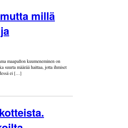
mutta millä
ija
uttama maapallon kuumeneminen on
ka suurta määrää haittaa, jotta ihmiset
essä ei […]
kotteista.
oilta –