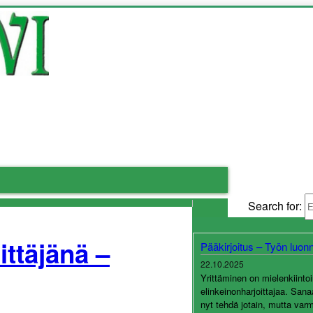
Search for:
ttäjänä –
Pääkirjoitus – Työn luon
22.10.2025
Yrittäminen on mielenkiint
elinkeinonharjoittajaa. Sana
nyt tehdä jotain, mutta var