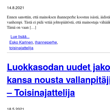
14.8.2021
Ennen sanottiin, että mainoksen ihanneperhe koostuu isästä, äidistä 
vanhempi. Tästä ei pidä vetää johtopäätöstä, että mainostaja vähääkä
Tämä on vaan […]
Lue lisää...
Esko Karinen
,
ihanneperhe
,
toisinajattelija
Luokkasodan uudet jakol
kansa nousta vallanpitä
– Toisinajattelija
18.5.2021