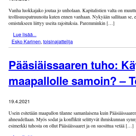
Vanha luokkajako joutaa jo unholaan. Kapitalistien valta on muutt
teollisuuspatruunoita kuten ennen vanhaan. Nykyään sallitaan se, ett
omistukseen liittyy useita rajoituksia. Paremminkin […]
Lue lisää...
Esko Karinen
,
toisinajattelija
Pääsiäissaaren tuho: K
maapallolle samoin? – To
19.4.2021
Usein esitetään maapallon tilanne samanlaisena kuin Pääsiäissaare
ahneudellaan. Myös sodat ja konfliktit selittyvät ihmiskunnan synn
esimerkki tuhosta on ollut Pääsiäissaaret ja on suosittua vetää […]