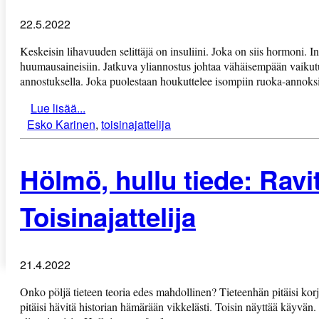
22.5.2022
Keskeisin lihavuuden selittäjä on insuliini. Joka on siis hormoni. I
huumausaineisiin. Jatkuva yliannostus johtaa vähäisempään vaikutu
annostuksella. Joka puolestaan houkuttelee isompiin ruoka-annoks
Lue lisää...
Esko Karinen
,
toisinajattelija
Hölmö, hullu tiede: Rav
Toisinajattelija
21.4.2022
Onko pöljä tieteen teoria edes mahdollinen? Tieteenhän pitäisi korja
pitäisi hävitä historian hämärään vikkelästi. Toisin näyttää käyvän.