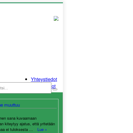
Yhteystiedot
Mediatiedot
ne muuttuu
oinen sana kuvaamaan
an kiteytyy ajatus, että yritetään
maa ei tuloksesta …
Lue »