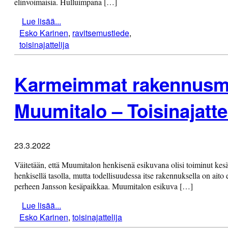
elinvoimaisia. Hulluimpana […]
Lue lisää...
Esko Karinen
,
ravitsemustiede
,
toisinajattelija
Karmeimmat rakennusm
Muumitalo – Toisinajattel
23.3.2022
Väitetään, että Muumitalon henkisenä esikuvana olisi toiminut kes
henkisellä tasolla, mutta todellisuudessa itse rakennuksella on aito e
perheen Jansson kesäpaikkaa. Muumitalon esikuva […]
Lue lisää...
Esko Karinen
,
toisinajattelija