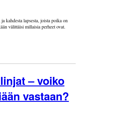
ja kahdesta lapsesta, joista poika on
än välittäisi millaisia perheet ovat.
injat – voiko
jiään vastaan?