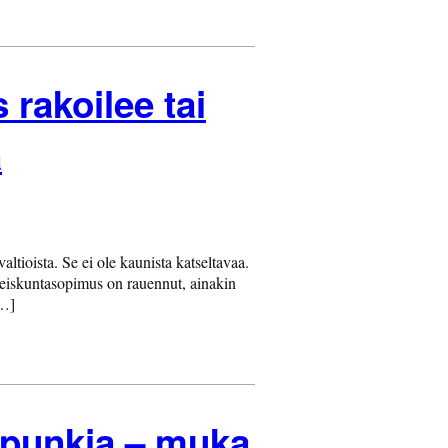
rakoilee tai
a
tioista. Se ei ole kaunista katseltavaa.
teiskuntasopimus on rauennut, ainakin
[…]
upunkia – muka