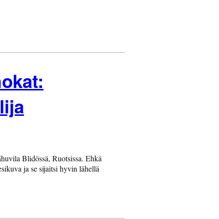
okat:
ija
ähuvila Blidössä, Ruotsissa. Ehkä
sikuva ja se sijaitsi hyvin lähellä