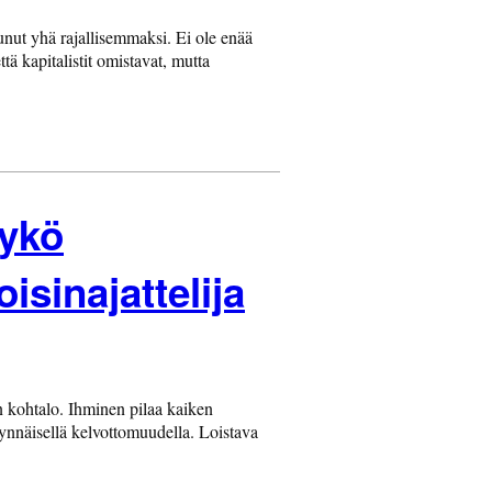
unut yhä rajallisemmaksi. Ei ole enää
ä kapitalistit omistavat, mutta
äykö
isinajattelija
n kohtalo. Ihminen pilaa kaiken
ynnäisellä kelvottomuudella. Loistava