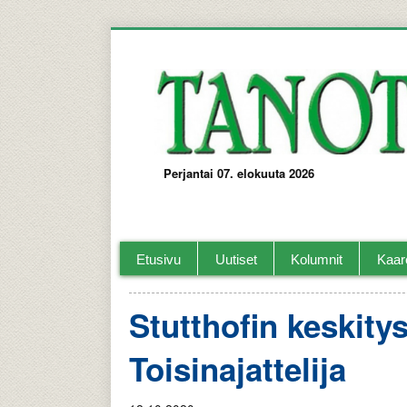
Perjantai 07. elokuuta 2026
Tanotorvi Kaarelan ja lähi-alueiden paika
Etusivu
Uutiset
Kolumnit
Kaar
Stutthofin keskity
Toisinajattelija