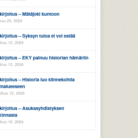
kirjoitus – Mätäjoki kuntoon
kuu 23, 2024
kirjoitus – Syksyn tuloa ei voi estää
kuu 13, 2024
kirjoitus – EKY painuu historian hämäriin
kuu 12, 2024
kirjoitus – Historia luo kiinnekohtia
inalueeseen
okuu 12, 2024
kirjoitus – Asukasyhdistyksen
minnasta
ikuu 10, 2024