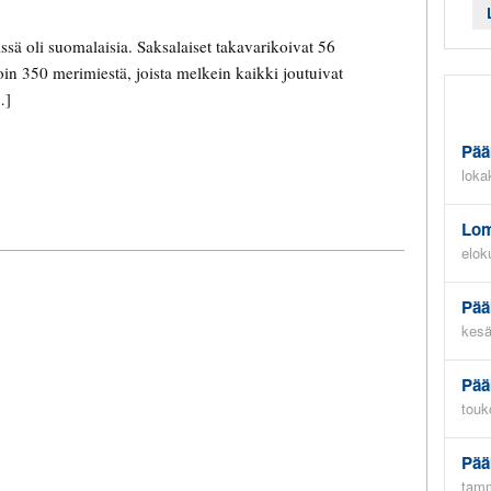
issä oli suomalaisia. Saksalaiset takavarikoivat 56
oin 350 merimiestä, joista melkein kaikki joutuivat
…]
Pää
loka
Lom
elok
Pää
kesä
Pää
touk
Pää
tamm