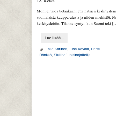
12.10.2020
Moni ei taida tietääkään, että natsien keskitysleir
suomalaista kauppa-alusta ja niiden miehistöt. N
keskitysleiriin. Tilanne syntyi, kun Suomi teki [
Lue lisää...
Esko Karinen
,
Liisa Kovala
,
Pertti
Rönkkö
,
Stutthof
,
toisinajattelija