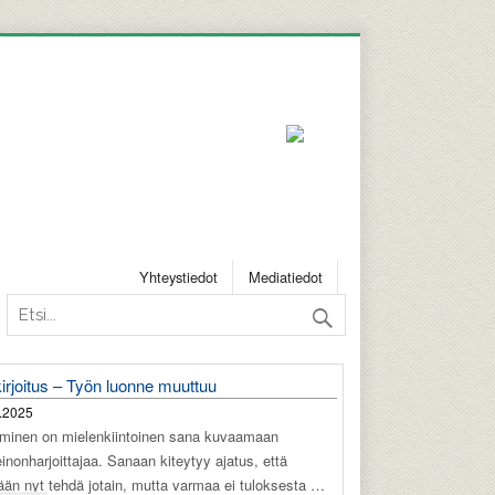
Yhteystiedot
Mediatiedot
irjoitus – Työn luonne muuttuu
.2025
äminen on mielenkiintoinen sana kuvaamaan
einonharjoittajaa. Sanaan kiteytyy ajatus, että
tään nyt tehdä jotain, mutta varmaa ei tuloksesta …