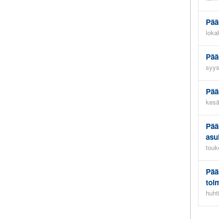
Pää
loka
Pää
syys
Pää
kesä
Pää
asu
touk
Pää
toi
huht