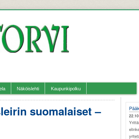
llislehti.
ela
Näköislehti
Kaupunkipolku
sleirin suomalaiset –
Pääk
22.10
Yritt
elink
yrite