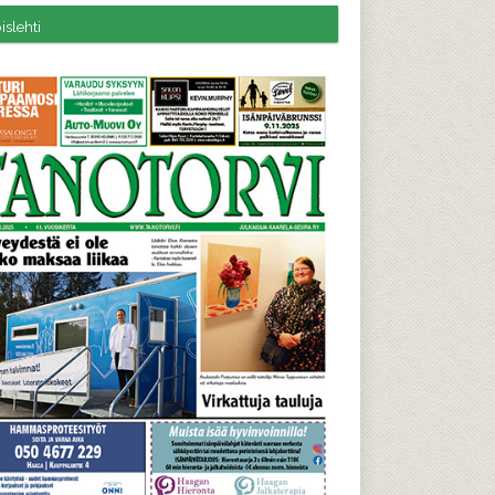
slehti