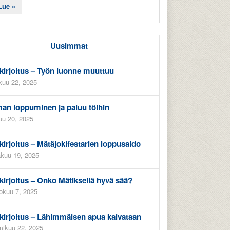
Lue »
Uusimmat
kirjoitus – Työn luonne muuttuu
kuu 22, 2025
an loppuminen ja paluu töihin
uu 20, 2025
kirjoitus – Mätäjokifestarien loppusaldo
kuu 19, 2025
kirjoitus – Onko Mätiksellä hyvä sää?
okuu 7, 2025
kirjoitus – Lähimmäisen apua kaivataan
ikuu 22, 2025