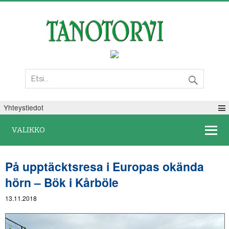
Lauantai 08. elokuuta 2026
Yhteystiedot
VALIKKO
På upptäcktsresa i Europas okända
hörn – Bök i Kårböle
13.11.2018