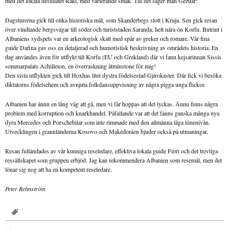
med det lokala destillatet Raki, med varierande smak. Till det säger man Gezuar!
Dagsturerna gick till olika historiska mål, som Skanderbegs slott i Kruja. Sen gick resan
över vindlande bergsvägar till söder och turiststaden Saranda, helt nära ön Korfu. Butrint i
Albaniens sydspets var en arkeologisk skatt med spår av greker och romare. Vår fina
guide Dafina gav oss en detaljerad och humoristisk beskrivning av områdets historia. En
dag användes även för utflykt till Korfu (EU och Grekland) där vi fann kejsarinnan Sissis
sommarpalats Achilleion, en överraskning åtminstone för mig!
Den sista utflykten gick till Hoxhas litet dystra födelsestad Gjirokaster. Där fick vi besöka
diktatorns födelsehem och avnjuta folkdansuppvisning av några pigga unga flickor.
Albanien har ännu en lång väg att gå, men vi får hoppas att det lyckas. Ännu finns några
problem med korruption och knarkhandel. Påfallande var att det fanns ganska många nya
dyra Mercedes och Porschebilar som inte rimmade med den allmänna låga lönenivån.
Utvecklingen i grannländerna Kosovo och Makedonien bjuder också på utmaningar.
Resan fulländades av vår kunniga reseledare, effektiva lokala guide Fiori och det trevliga
ressällskapet som gruppen erbjöd. Jag kan rekommendera Albanien som resemål, men det
lönar sig nog att ha en kompetent reseledare.
Peter Rehnström