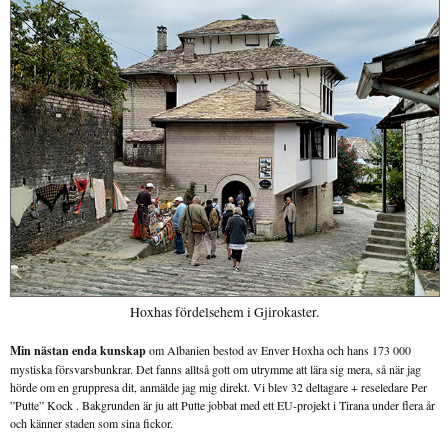
Hoxhas fördelsehem i Gjirokaster.
Min nästan enda kunskap
om Albanien bestod av Enver Hoxha och hans 173 000
mystiska försvarsbunkrar. Det fanns alltså gott om utrymme att lära sig mera, så när jag
hörde om en gruppresa dit, anmälde jag mig direkt. Vi blev 32 deltagare + reseledare Per
”Putte” Kock . Bakgrunden är ju att Putte jobbat med ett EU-projekt i Tirana under flera år
och känner staden som sina fickor.