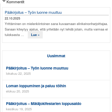
Kommentit
Pääkirjoitus – Työn luonne muuttuu
22.10.2025
Yrittäminen on mielenkiintoinen sana kuvaamaan elinkeinonharjoittajaa.
Sanaan kiteytyy ajatus, että yritetään nyt tehdä jotain, mutta varmaa ei
tuloksesta …
Lue »
Uusimmat
Pääkirjoitus – Työn luonne muuttuu
lokakuu 22, 2025
Loman loppuminen ja paluu töihin
elokuu 20, 2025
Pääkirjoitus – Mätäjokifestarien loppusaldo
kesäkuu 19, 2025