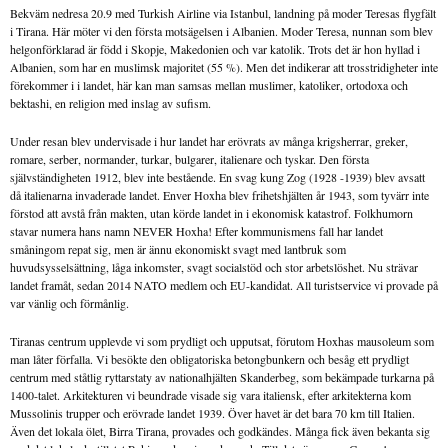
Bekväm nedresa 20.9 med Turkish Airline via Istanbul, landning på moder Teresas flygfält
i Tirana. Här möter vi den första motsägelsen i Albanien. Moder Teresa, nunnan som blev
helgonförklarad är född i Skopje, Makedonien och var katolik. Trots det är hon hyllad i
Albanien, som har en muslimsk majoritet (55 %). Men det indikerar att trosstridigheter inte
förekommer i i landet, här kan man samsas mellan muslimer, katoliker, ortodoxa och
bektashi, en religion med inslag av sufism.
Under resan blev undervisade i hur landet har erövrats av många krigsherrar, greker,
romare, serber, normander, turkar, bulgarer, italienare och tyskar. Den första
självständigheten 1912, blev inte bestående. En svag kung Zog (1928 -1939) blev avsatt
då italienarna invaderade landet. Enver Hoxha blev frihetshjälten år 1943, som tyvärr inte
förstod att avstå från makten, utan körde landet in i ekonomisk katastrof. Folkhumorn
stavar numera hans namn NEVER Hoxha! Efter kommunismens fall har landet
småningom repat sig, men är ännu ekonomiskt svagt med lantbruk som
huvudsysselsättning, låga inkomster, svagt socialstöd och stor arbetslöshet. Nu strävar
landet framåt, sedan 2014 NATO medlem och EU-kandidat. All turistservice vi provade på
var vänlig och förmånlig.
Tiranas centrum upplevde vi som prydligt och upputsat, förutom Hoxhas mausoleum som
man låter förfalla. Vi besökte den obligatoriska betongbunkern och besåg ett prydligt
centrum med ståtlig ryttarstaty av nationalhjälten Skanderbeg, som bekämpade turkarna på
1400-talet. Arkitekturen vi beundrade visade sig vara italiensk, efter arkitekterna kom
Mussolinis trupper och erövrade landet 1939. Över havet är det bara 70 km till Italien.
Även det lokala ölet, Birra Tirana, provades och godkändes. Många fick även bekanta sig