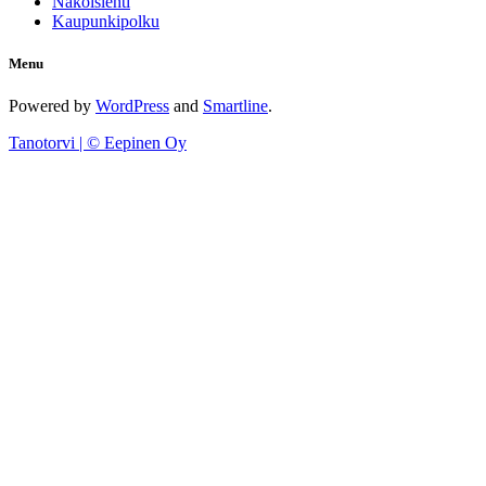
Näköislehti
Kaupunkipolku
Menu
Powered by
WordPress
and
Smartline
.
Tanotorvi | © Eepinen Oy