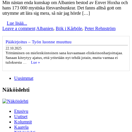
Min nästan enda kunskap om Albanien bestod av Enver Hoxha och
hans 173 000 mystiska försvarsbunkrar. Det fanns alltså gott om
utrymme att lära sig mera, så när jag hörde […]
Lue lisää...
Leave a comment
Albanien
,
Bök i Kårböle
,
Peter Rehnström
Pääkirjoitus – Työn luonne muuttuu
22.10.2025
Yrittäminen on mielenkiintoinen sana kuvaamaan elinkeinonharjoittajaa.
Sanaan kiteytyy ajatus, että yritetään nyt tehdä jotain, mutta varmaa ei
tuloksesta …
Lue »
Uusimmat
Näköislehti
Etusivu
Uutiset
Kolumnit
Kaarela