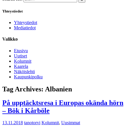
Yhteystiedot
Yhteystiedot
Mediatiedot
Valikko
Etusivu
Uutiset
Kolumnit
Kaarela
Näköislehti
Kaupunkipolku
Tag Archives:
Albanien
På upptäcktsresa i Europas okända hörn
– Bök i Kårböle
13.11.2018
tanotorvi
Kolumnit
,
Uusimmat