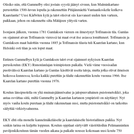
Olisiko niin, että Gammelby olisi jostain syystä jäänyt sivuun, kun Malminkartano
perustettiin 1500-luvun lopulla ja rakennettiin Pitäjänmäeltä Vantaankoskelle kulkeva
Kaarelantie? Uusi Kårbölen kylä ja talot olisivat siis kasvaneet uuden tien varteen,
paikkaan, johon on rakennettu silta Mätäjoen ylitystä varten.
Isonjaon jälkeen, vuonna 1781 Gamlaksen viereen on ilmestynyt Tolfmansin tila. Gamlas
on sijainnut aivan Tolfmansin vieressä tai maat ovat itse asiassa lomittuneet. Tolfmansin ja
Gamlaksen maat halottiin vuonna 1885 ja Tolfmansin tilasta tuli Kaarelan kartano, kun
Helsinki osti tilan ja sen loput maat.
Entinen Gammelbyn kylä ja Gamlaksen talot ovat sijainneet nykyisen Kaarelan
peruskoulun (EKY) Runonlaulajan toimipisteen paikalla. Vielä viime vuosisadan
puolivälissä Kaarelan kartano ja Gamlas käsittivät useita taloja, mutta jotka olivat ilmeisen
heikossa kunnossa, koska kaikki purettiin ja tilalle rakennettiin koulu vuonna 1966. Itse
Kaarelan kartano purettiin vuonna 1976.
Koulun länsipuolella on yhä muinaisjäännösalue ja jalopuuvaltainen puistometsikkö, joka
antaa osviittaa siitä, miltä Gammelby ja Kaarelan kartanon ympäristö on näyttänyt. Nyt
myös vanha koulu puretaan ja tilalle rakennetaan uusi, mutta puistometsikkö on tarkoitus
säilyttää virkistysalueena.
EKY ehti olla monelle kannelmäkeläiselle ja kaarelalaiselle historiallinen paikka. Nyt
senkin tarina on kuljettu loppuun. Koulun oppilaat siirtyvät8 väistötiloihin Pelimannintien
paviljonkikouluun tämän vuoden aikana ja paikalle nousee kokonaan uusi koulu 750