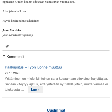
oppilaalle. Uuden koulun odotetaan valmistuvan vuonna 2027.
Aika jatkaa kulkuaan…
Hyvää kesän odotusta kaikille!
Jauri Varvikko
jauri.varvikko@eepinen.fi
Kommentit
Pääkirjoitus – Työn luonne muuttuu
22.10.2025
Yrittäminen on mielenkiintoinen sana kuvaamaan elinkeinonharjoittajaa.
Sanaan kiteytyy ajatus, että yritetään nyt tehdä jotain, mutta varmaa ei
tuloksesta …
Lue »
Uusimmat