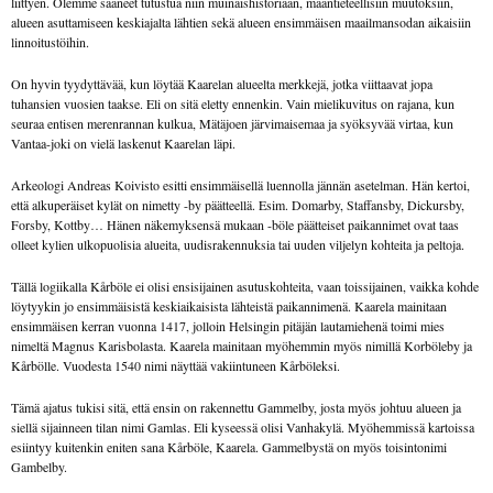
liittyen. Olemme saaneet tutustua niin muinaishistoriaan, maantieteellisiin muutoksiin,
alueen asuttamiseen keskiajalta lähtien sekä alueen ensimmäisen maailmansodan aikaisiin
linnoitustöihin.
On hyvin tyydyttävää, kun löytää Kaarelan alueelta merkkejä, jotka viittaavat jopa
tuhansien vuosien taakse. Eli on sitä eletty ennenkin. Vain mielikuvitus on rajana, kun
seuraa entisen merenrannan kulkua, Mätäjoen järvimaisemaa ja syöksyvää virtaa, kun
Vantaa-joki on vielä laskenut Kaarelan läpi.
Arkeologi Andreas Koivisto esitti ensimmäisellä luennolla jännän asetelman. Hän kertoi,
että alkuperäiset kylät on nimetty -by päätteellä. Esim. Domarby, Staffansby, Dickursby,
Forsby, Kottby… Hänen näkemyksensä mukaan -böle päätteiset paikannimet ovat taas
olleet kylien ulkopuolisia alueita, uudisrakennuksia tai uuden viljelyn kohteita ja peltoja.
Tällä logiikalla Kårböle ei olisi ensisijainen asutuskohteita, vaan toissijainen, vaikka kohde
löytyykin jo ensimmäisistä keskiaikaisista lähteistä paikannimenä. Kaarela mainitaan
ensimmäisen kerran vuonna 1417, jolloin Helsingin pitäjän lautamiehenä toimi mies
nimeltä Magnus Karisbolasta. Kaarela mainitaan myöhemmin myös nimillä Korböleby ja
Kårbölle. Vuodesta 1540 nimi näyttää vakiintuneen Kårböleksi.
Tämä ajatus tukisi sitä, että ensin on rakennettu Gammelby, josta myös johtuu alueen ja
siellä sijainneen tilan nimi Gamlas. Eli kyseessä olisi Vanhakylä. Myöhemmissä kartoissa
esiintyy kuitenkin eniten sana Kårböle, Kaarela. Gammelbystä on myös toisintonimi
Gambelby.