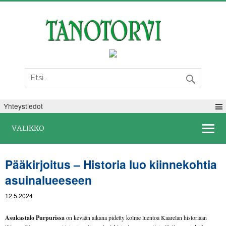
Perjantai 07. elokuuta 2026
Yhteystiedot
VALIKKO
Pääkirjoitus – Historia luo kiinnekohtia
asuinalueeseen
12.5.2024
Asukastalo Purpurissa
on kevään aikana pidetty kolme luentoa Kaarelan historiaan