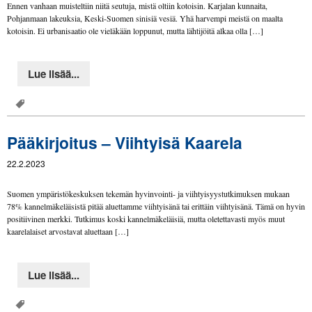
Ennen vanhaan muisteltiin niitä seutuja, mistä oltiin kotoisin. Karjalan kunnaita,
Pohjanmaan lakeuksia, Keski-Suomen sinisiä vesiä. Yhä harvempi meistä on maalta
kotoisin. Ei urbanisaatio ole vieläkään loppunut, mutta lähtijöitä alkaa olla […]
Lue lisää...
Pääkirjoitus – Viihtyisä Kaarela
22.2.2023
Suomen ympäristökeskuksen tekemän hyvinvointi- ja viihtyisyystutkimuksen mukaan
78% kannelmäkeläisistä pitää aluettamme viihtyisänä tai erittäin viihtyisänä. Tämä on hyvin
positiivinen merkki. Tutkimus koski kannelmäkeläisiä, mutta oletettavasti myös muut
kaarelalaiset arvostavat aluettaan […]
Lue lisää...