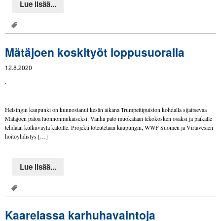
Lue lisää...
Mätäjoen koskityöt loppusuoralla
12.8.2020
Helsingin kaupunki on kunnostanut kesän aikana Trumpettipuiston kohdalla sijaitsevaa
Mätäjoen patoa luonnonmukaiseksi. Vanha pato muokataan tekokosken osaksi ja paikalle
tehdään kulkuväylä kaloille. Projekti toteutetaan kaupungin, WWF Suomen ja Virtavesien
hoitoyhdistys […]
Lue lisää...
Kaarelassa karhuhavaintoja