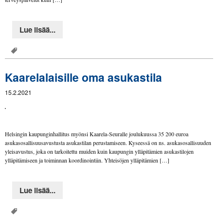
Lue lisää...
Kaarelalaisille oma asukastila
15.2.2021
Helsingin kaupunginhallitus myönsi Kaarela-Seuralle joulukuussa 35 200 euroa
asukasosallisuusavustusta asukastilan perustamiseen. Kyseessä on ns. asukasosallisuuden
yleisavustus, joka on tarkoitettu muiden kuin kaupungin ylläpitämien asukastilojen
ylläpitämiseen ja toiminnan koordinointiin. Yhteisöjen ylläpitämien […]
Lue lisää...