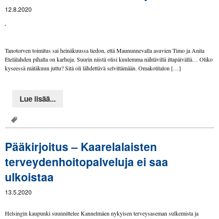
12.8.2020
Tanotorven toimitus sai heinäkuussa tiedon, että Maununnevalla asuvien Timo ja Anita
Etelälahden pihalla on karhuja. Suurin niistä olisi kuulemma nähtävillä iltapäivällä… Oliko
kyseessä mätäkuun juttu? Sitä oli lähdettävä selvittämään. Omakotitalon […]
Lue lisää...
Pääkirjoitus – Kaarelalaisten
terveydenhoitopalveluja ei saa
ulkoistaa
13.5.2020
Helsingin kaupunki suunnittelee Kannelmäen nykyisen terveysaseman sulkemista ja