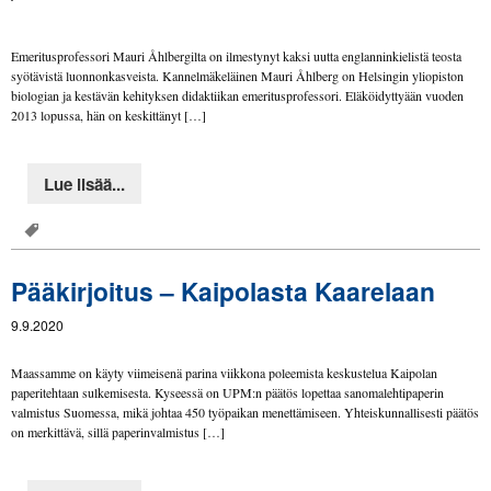
Emeritusprofessori Mauri Åhlbergilta on ilmestynyt kaksi uutta englanninkielistä teosta
syötävistä luonnonkasveista. Kannelmäkeläinen Mauri Åhlberg on Helsingin yliopiston
biologian ja kestävän kehityksen didaktiikan emeritusprofessori. Eläköidyttyään vuoden
2013 lopussa, hän on keskittänyt […]
Lue lisää...
Pääkirjoitus – Kaipolasta Kaarelaan
9.9.2020
Maassamme on käyty viimeisenä parina viikkona poleemista keskustelua Kaipolan
paperitehtaan sulkemisesta. Kyseessä on UPM:n päätös lopettaa sanomalehtipaperin
valmistus Suomessa, mikä johtaa 450 työpaikan menettämiseen. Yhteiskunnallisesti päätös
on merkittävä, sillä paperinvalmistus […]