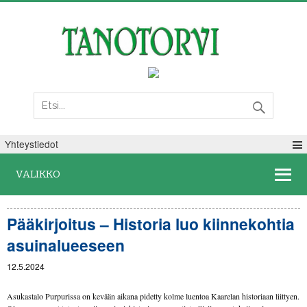
Maanantai 10. elokuuta 2026
Yhteystiedot
VALIKKO
Pääkirjoitus – Historia luo kiinnekohtia
asuinalueeseen
12.5.2024
Asukastalo Purpurissa on kevään aikana pidetty kolme luentoa Kaarelan historiaan liittyen.