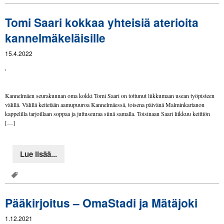
Tomi Saari kokkaa yhteisiä aterioita
kannelmäkeläisille
15.4.2022
Kannelmäen seurakunnan oma kokki Tomi Saari on tottunut liikkumaan usean työpisteen
välillä. Välillä keitetään aamupuuroa Kannelmäessä, toisena päivänä Malminkartanon
kappelilla tarjoillaan soppaa ja juttuseuraa siinä samalla. Toisinaan Saari liikkuu keittiön
[…]
Lue lisää...
Pääkirjoitus – OmaStadi ja Mätäjoki
1.12.2021