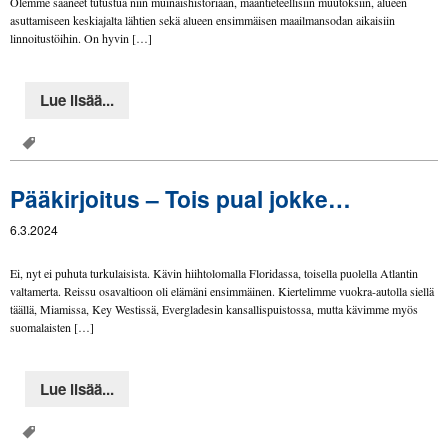
Olemme saaneet tutustua niin muinaishistoriaan, maantieteellisiin muutoksiin, alueen
asuttamiseen keskiajalta lähtien sekä alueen ensimmäisen maailmansodan aikaisiin
linnoitustöihin. On hyvin […]
Lue lisää...
Pääkirjoitus – Tois pual jokke…
6.3.2024
Ei, nyt ei puhuta turkulaisista. Kävin hiihtolomalla Floridassa, toisella puolella Atlantin
valtamerta. Reissu osavaltioon oli elämäni ensimmäinen. Kiertelimme vuokra-autolla siellä
täällä, Miamissa, Key Westissä, Evergladesin kansallispuistossa, mutta kävimme myös
suomalaisten […]
Lue lisää...