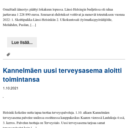
OmaStadi äänestys päättyi lokakuun lopussa. Länsi-Helsingin budjetissa oli rahaa
jaettavana 1 228 890 euroa. Seuraavat ehdotukset voittivat ja menevät toteutukseen vuonna
2022: 1. Skeittipaikka Länsi-Helsinkiin 2. Ulkokuntosali (työmatka)pyöräilijöille,
Meilahden, Pasilan, […]
Lue lisää...
Kannelmäen uusi terveysasema aloitti
toimintansa
1.10.2021
Helsinki kokeilee uutta tapaa tuottaa terveyspalveluja. 1.10. alkaen Kannelmäen
terveysasema palvelee uudessa osoitteessa kauppakeskus Kaaren vieressä Laulukuja 4:ssä,
3. kerros. Palvelun tuottaja on Terveystalo. Uusi terveysasema tarjoaa samat
terveyspalvelut kuin […]