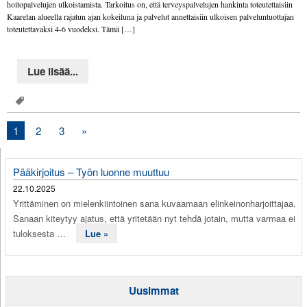
hoitopalvelujen ulkoistamista. Tarkoitus on, että terveyspalvelujen hankinta toteutettaisiin
Kaarelan alueella rajatun ajan kokeiluna ja palvelut annettaisiin ulkoisen palveluntuottajan
toteutettavaksi 4-6 vuodeksi. Tämä […]
Lue lisää...
1
2
3
»
Pääkirjoitus – Työn luonne muuttuu
22.10.2025
Yrittäminen on mielenkiintoinen sana kuvaamaan elinkeinonharjoittajaa.
Sanaan kiteytyy ajatus, että yritetään nyt tehdä jotain, mutta varmaa ei
tuloksesta …
Lue »
Uusimmat