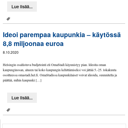
Lue lisää...
Ideoi parempaa kaupunkia – käytössä
8,8 miljoonaa euroa
8.10.2020
Helsingin osallistuva budjetointi eli OmaStadi käynnistyy pian. Ideoita oman
kaupunginosan, alueen tai koko kaupungin kehittämiseksi voi jättää 5.-25. lokakuuta
osoitteessa omastadi.hel.fi. OmaStadissa kaupunkilaiset voivat ideoida, suunnitella ja
päättää, mihin kaupunki […]
Lue lisää...