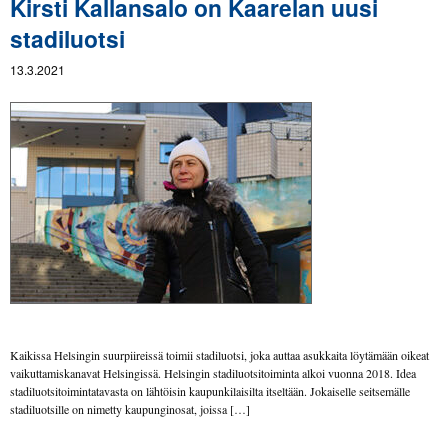
Kirsti Kallansalo on Kaarelan uusi
stadiluotsi
13.3.2021
Kaikissa Helsingin suurpiireissä toimii stadiluotsi, joka auttaa asukkaita löytämään oikeat
vaikuttamiskanavat Helsingissä. Helsingin stadiluotsitoiminta alkoi vuonna 2018. Idea
stadiluotsitoimintatavasta on lähtöisin kaupunkilaisilta itseltään. Jokaiselle seitsemälle
stadiluotsille on nimetty kaupunginosat, joissa […]