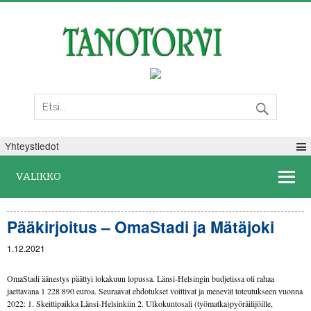
Perjantai 07. elokuuta 2026
Yhteystiedot
VALIKKO
Pääkirjoitus – OmaStadi ja Mätäjoki
1.12.2021
OmaStadi äänestys päättyi lokakuun lopussa. Länsi-Helsingin budjetissa oli rahaa
jaettavana 1 228 890 euroa. Seuraavat ehdotukset voittivat ja menevät toteutukseen vuonna
2022: 1. Skeittipaikka Länsi-Helsinkiin 2. Ulkokuntosali (työmatka)pyöräilijöille,