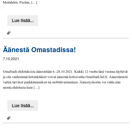
Meilahden, Pasilan, […]
Lue lisää...
Äänestä Omastadissa!
7.10.2021
OmaStadi-ehdotuksista äänestetään 6.-28.10.2021. Kaikki 12 vuotta tänä vuonna täyttävät
ja sitä vanhemmat helsinkiläiset voivat äänestää kotisivuilla OmaStadi.hel.fi. Äänestämistä
varten tarvitset pankkitunnukset tai mobiilivarmenteen. Äänestyskoriin voi valita niin
monta ehdotusta kuin […]
Lue lisää...