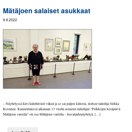
Mätäjoen salaiset asukkaat
9.9.2022
– Näyttelyssä kävi kiitettävästi väkeä ja se sai paljon kiitosta, iloitsee taiteilija Sirkka
Kosunen. Kannelmäessä aikanaan 13 vuotta asuneen taiteilijan “Peikkojen kesäpäivä
Mätäjoen varrella” oli osa Mätäjoen varrelta – kuvataidenäyttelyä, […]