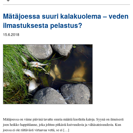
Mätäjoessa suuri kalakuolema – veden
ilmastuksesta pelastus?
15.6.2018
Mätäjoessa on viime päivinä tavattu suuria määriä kuolleita kaloja. Syynä on ilmeisesti
joen heikko happitilanne, joka johtuu pitkästä kuivuudesta ja vähäsateisuudesta. Kun
joessa ei ole riittävästi virtaavaa vettä, se ei […]