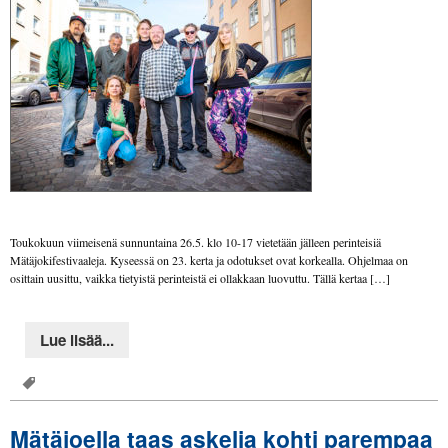
Toukokuun viimeisenä sunnuntaina 26.5. klo 10-17 vietetään jälleen perinteisiä
Mätäjokifestivaaleja. Kyseessä on 23. kerta ja odotukset ovat korkealla. Ohjelmaa on
osittain uusittu, vaikka tietyistä perinteistä ei ollakkaan luovuttu. Tällä kertaa […]
Lue lisää...
Mätäjoella taas askelia kohti parempaa