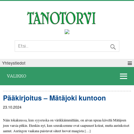
Torstai 06. elokuuta 2026
Yhteystiedot
VALIKKO
Pääkirjoitus – Mätäjoki kuntoon
23.10.2024
Näin lokakuussa, kun syysruska on värikkäimmillään, on aivan upeaa kävellä Mätäjoen
joen varsia pitkin. Etenkin nyt, kun seuraksemme ovat saapuneet koleat, mutta aurinkoiset
aamut. Auringon vaakana paistavat säteet luovat maagista […]