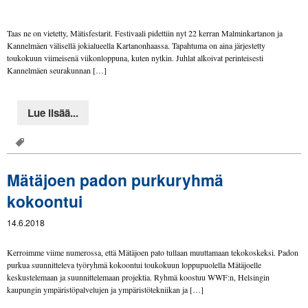
Taas ne on vietetty, Mätisfestarit. Festivaali pidettiin nyt 22 kerran Malminkartanon ja
Kannelmäen välisellä jokialueella Kartanonhaassa. Tapahtuma on aina järjestetty
toukokuun viimeisenä viikonloppuna, kuten nytkin. Juhlat alkoivat perinteisesti
Kannelmäen seurakunnan […]
Lue lisää...
Mätäjoen padon purkuryhmä
kokoontui
14.6.2018
Kerroimme viime numerossa, että Mätäjoen pato tullaan muuttamaan tekokoskeksi. Padon
purkua suunnitteleva työryhmä kokoontui toukokuun loppupuolella Mätäjoelle
keskustelemaan ja suunnittelemaan projektia. Ryhmä koostuu WWF:n, Helsingin
kaupungin ympäristöpalvelujen ja ympäristötekniikan ja […]