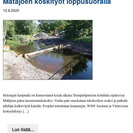
Mätäjoen koskityöt loppusuoralla
12.8.2020
Helsingin kaupunki on kunnostanut kesän aikana Trumpettipuiston kohdalla sijaitsevaa
Mätäjoen patoa luonnonmukaiseksi. Vanha pato muokataan tekokosken osaksi ja paikalle
tehdään kulkuväylä kaloille. Projekti toteutetaan kaupungin, WWF Suomen ja Virtavesien
hoitoyhdistys […]
Lue lisää...