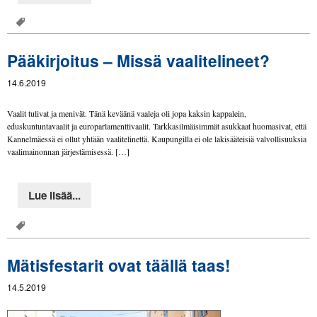
Pääkirjoitus – Missä vaalitelineet?
14.6.2019
Vaalit tulivat ja menivät. Tänä keväänä vaaleja oli jopa kaksin kappalein,
eduskuntuntavaalit ja europarlamenttivaalit. Tarkkasilmäisimmät asukkaat huomasivat, että
Kannelmäessä ei ollut yhtään vaalitelinettä. Kaupungilla ei ole lakisääteisiä valvollisuuksia
vaalimainonnan järjestämisessä. […]
Lue lisää...
Mätisfestarit ovat täällä taas!
14.5.2019