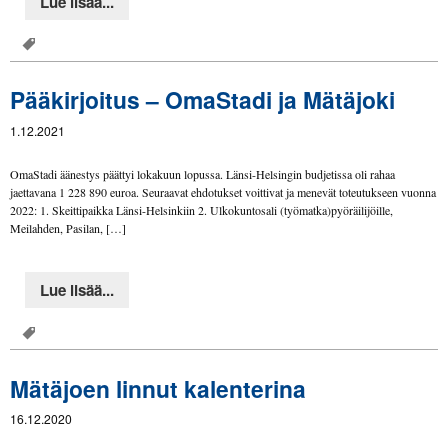
Lue lisää...
Pääkirjoitus – OmaStadi ja Mätäjoki
1.12.2021
OmaStadi äänestys päättyi lokakuun lopussa. Länsi-Helsingin budjetissa oli rahaa
jaettavana 1 228 890 euroa. Seuraavat ehdotukset voittivat ja menevät toteutukseen vuonna
2022: 1. Skeittipaikka Länsi-Helsinkiin 2. Ulkokuntosali (työmatka)pyöräilijöille,
Meilahden, Pasilan, […]
Lue lisää...
Mätäjoen linnut kalenterina
16.12.2020