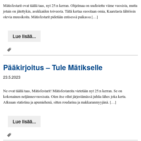
Mätisfestarit ovat täällä taas, nyt 25:n kerran. Ohjelmaa on uudistettu viime vuosista, mutta
jotain on jätettykin, asukkaiden toiveesta. Tällä kertaa suositaan omia, Kaarelasta lähtöisin
olevia muusikoita. Mätisfestarit pidetään entisessä paikassa […]
Lue lisää...
Pääkirjoitus – Tule Mätikselle
23.5.2023
Ne ovat täällä taas, Mätisfestarit! Mätisfestareita vietetään nyt 25:n kerran. Se on
kokonainen neljännesvuosisata. Olen itse ollut järjestämässä juhlia lähes joka kerta.
Alkuaan statistina ja apumiehenä, sitten roudarina ja makkaranmyyjänä. […]
Lue lisää...