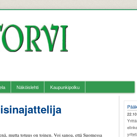
llislehti.
ela
Näköislehti
Kaupunkipolku
isinajattelija
Pääk
22.10
Yritt
elink
yrite
enä, mutta totuus on toinen. Voi sanoa, että Suomessa