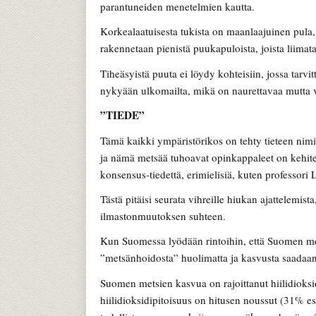
parantuneiden menetelmien kautta.
Korkealaatuisesta tukista on maanlaajuinen pula,
rakennetaan pienistä puukapuloista, joista liimata
Tiheäsyistä puuta ei löydy kohteisiin, jossa tarv
nykyään ulkomailta, mikä on naurettavaa mutta 
”TIEDE”
Tämä kaikki ympäristörikos on tehty tieteen nimi
ja nämä metsää tuhoavat opinkappaleet on kehitet
konsensus-tiedettä, erimielisiä, kuten professori L
Tästä pitäisi seurata vihreille hiukan ajattelemis
ilmastonmuutoksen suhteen.
Kun Suomessa lyödään rintoihin, että Suomen met
”metsänhoidosta” huolimatta ja kasvusta saadaan k
Suomen metsien kasvua on rajoittanut hiilidioksi
hiilidioksidipitoisuus on hitusen noussut (31% esi