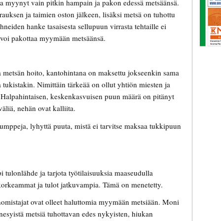
ja myynyt vain pitkin hampain ja pakon edessä metsäänsä.
rauksen ja taimien oston jälkeen, lisäksi metsä on tuhottu
eiden hanke tasaisesta sellupuun virrasta tehtaille ei
i voi pakottaa myymään metsäänsä.
leva metsän hoito, kantohintana on maksettu jokseenkin sama
tukistakin. Nimittäin tärkeää on ollut yhtiön miesten ja
 Halpahintaisen, keskenkasvuisen puun määrä on pitänyt
äliä, nehän ovat kalliita.
 tumppeja, lyhyttä puuta, mistä ei tarvitse maksaa tukkipuun
 tulonlähde ja tarjota työtilaisuuksia maaseudulla
korkeammat ja tulot jatkuvampia. Tämä on menetetty.
änomistajat ovat olleet haluttomia myymään metsiään. Moni
esyistä metsiä tuhottavan edes nykyisten, hiukan