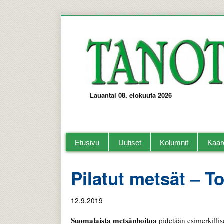
Lauantai 08. elokuuta 2026
Tanotorvi Kaarelan ja lähi-alueiden paika
Etusivu
Uutiset
Kolumnit
Kaar
Pilatut metsät – To
12.9.2019
Suomalaista metsänhoitoa
pidetään esimerkillis