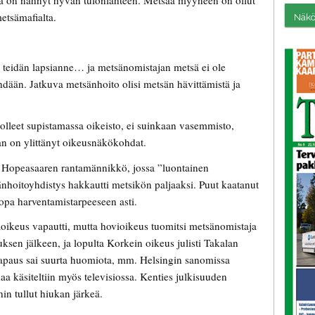
afia on nähnyt hyvän tulonlähteen. Metsää myyneen on ollut
etsämafialta.
Näköi
ole teidän lapsianne… ja metsänomistajan metsä ei ole
dään. Jatkuva metsänhoito olisi metsän hävittämistä ja
lleet supistamassa oikeisto, ei suinkaan vasemmisto,
aan on ylittänyt oikeusnäkökohdat.
Hopeasaaren rantamännikkö, jossa ”luontainen
änhoitoyhdistys hakkautti metsikön paljaaksi. Puut kaatanut
a jopa harventamistarpeeseen asti.
oikeus vapautti, mutta hovioikeus tuomitsi metsänomistaja
sen jälkeen, ja lopulta Korkein oikeus julisti Takalan
paus sai suurta huomiota, mm. Helsingin sanomissa
iaa käsiteltiin myös televisiossa. Kenties julkisuuden
in tullut hiukan järkeä.