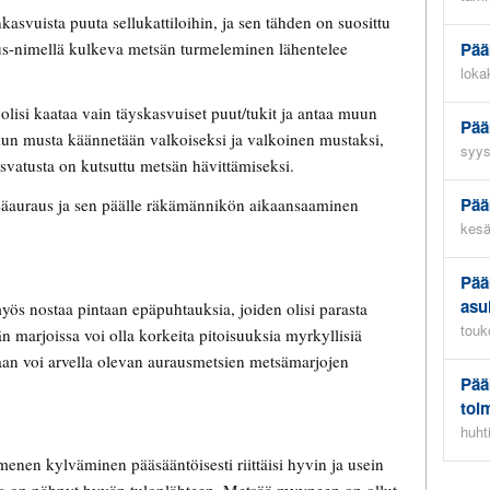
kasvuista puuta sellukattiloihin, ja sen tähden on suosittu
Pää
us-nimellä kulkeva metsän turmeleminen lähentelee
loka
 olisi kaataa vain täyskasvuiset puut/tukit ja antaa muun
Pää
kun musta käännetään valkoiseksi ja valkoinen mustaksi,
syys
svatusta on kutsuttu metsän hävittämiseksi.
Pää
säauraus ja sen päälle räkämännikön aikaansaaminen
kesä
Pää
asu
yös nostaa pintaan epäpuhtauksia, joiden olisi parasta
touk
marjoissa voi olla korkeita pitoisuuksia myrkyllisiä
aan voi arvella olevan aurausmetsien metsämarjojen
Pää
toi
huht
menen kylväminen pääsääntöisesti riittäisi hyvin ja usein