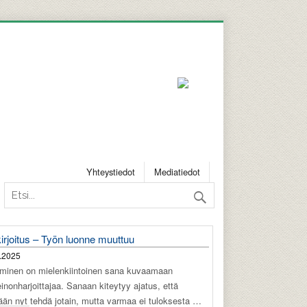
Yhteystiedot
Mediatiedot
irjoitus – Työn luonne muuttuu
.2025
äminen on mielenkiintoinen sana kuvaamaan
einonharjoittajaa. Sanaan kiteytyy ajatus, että
tään nyt tehdä jotain, mutta varmaa ei tuloksesta …