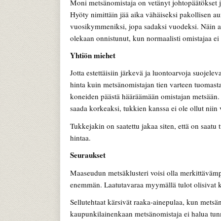
Moni metsänomistaja on vetänyt johtopäätökset 
Hyöty nimittäin jää aika vähäiseksi pakollisen au
vuosikymmeniksi, jopa sadaksi vuodeksi. Näin ahn
olekaan onnistunut, kun normaalisti omistajaa e
Yhtiön miehet
Jotta estettäisiin järkevä ja luontoarvoja suoje
hinta kuin metsänomistajan tien varteen tuomasta 
koneiden päästä hääräämään omistajan metsään.
saada korkeaksi, tukkien kanssa ei ole ollut niin v
Tukkejakin on saatettu jakaa siten, että on saatu
hintaa.
Seuraukset
Maaseudun metsäklusteri voisi olla merkittävämpi
enemmän. Laatutavaraa myymällä tulot olisivat 
Sellutehtaat kärsivät raaka-ainepulaa, kun mets
kaupunkilainenkaan metsänomistaja ei halua tunn