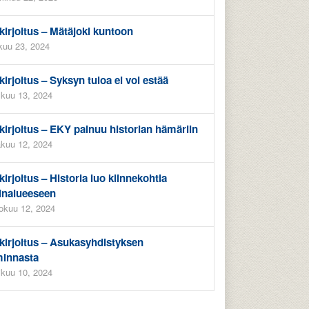
kirjoitus – Mätäjoki kuntoon
kuu 23, 2024
kirjoitus – Syksyn tuloa ei voi estää
kuu 13, 2024
kirjoitus – EKY painuu historian hämäriin
kuu 12, 2024
kirjoitus – Historia luo kiinnekohtia
inalueeseen
okuu 12, 2024
kirjoitus – Asukasyhdistyksen
minnasta
ikuu 10, 2024