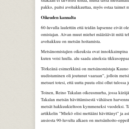
sitäkään ei tarvitsisi tehdä, mutta tässä metsäm
pakko, paitsi avohakkauttaa, myös ostaa taimet m
Oikeuden kannalta
60-luvulla laulettiin että teidän lapsenne eivät 
omistajan. Aivan muut miehet määräävät mitä teh
avohakkuu on metsän hoitamista.
Metsänomistajien oikeuksia ovat innokkaimpina o
kuten voisi luulla. alu saada aineksia tikkusopp
Törkeänä esimerkkinä on metsänomistaja Kauno 
uudistaminen oli joutunut vaaraan”, jolloin mets
metsuri totesi, että uutta puuta olisi ollut tuloss
Toinen, Reino Takalan oikeusmurha, jossa käräjä
Takalan metsän hävittämisestä vähäisen harvennuk
metsät hakkuukieltoon kymmeneksi vuodeksi. Ta
artikkelin ”Miekö olisi mettääni hävittänyt” ja as
ansiosta 90-luvulta alkaen on metsänhoito-oppeih