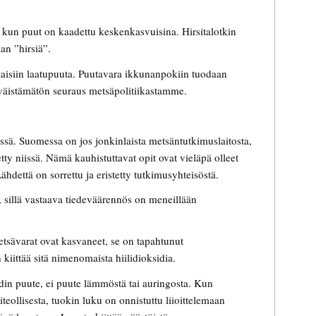
 kun puut on kaadettu keskenkasvuisina. Hirsitalotkin
an ”hirsiä”.
ittaisiin laatupuuta. Puutavara ikkunanpokiin tuodaan
väistämätön seuraus metsäpolitiikastamme.
ssä. Suomessa on jos jonkinlaista metsäntutkimuslaitosta,
ty niissä. Nämä kauhistuttavat opit ovat vieläpä olleet
ähdettä on sorrettu ja eristetty tutkimusyhteisöstä.
ta, sillä vastaava tiedeväärennös on meneillään
sävarat ovat kasvaneet, se on tapahtunut
iittää sitä nimenomaista hiilidioksidia.
din puute, ei puute lämmöstä tai auringosta. Kun
teollisesta, tuokin luku on onnistuttu liioittelemaan