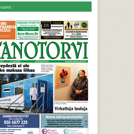
slehti