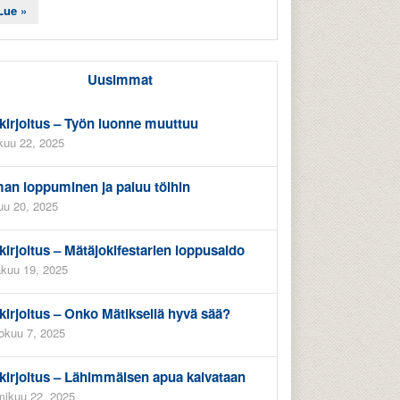
Lue »
Uusimmat
kirjoitus – Työn luonne muuttuu
kuu 22, 2025
an loppuminen ja paluu töihin
uu 20, 2025
kirjoitus – Mätäjokifestarien loppusaldo
kuu 19, 2025
kirjoitus – Onko Mätiksellä hyvä sää?
okuu 7, 2025
kirjoitus – Lähimmäisen apua kaivataan
ikuu 22, 2025