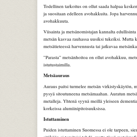
Todellinen tarkoitus on ollut saada halpaa kesken
ja suositaan edelleen avohakkuita. Jopa harvenn
avohakkuuta.
Viisainta ja metsänomistajan kannalta edullisinta
metsän kasvaa rauhassa uusiksi tukeiksi. Mutta 
metsätieteessä harvennusta tai jatkuvaa metsänka
”Parasta” metsänhoitoa on ollut avohakkuu, met
istutustaimilla.
Metsäauraus
Auraus paitsi turmelee metsän virkistyskäytön, m
pysyä sitoutuneena metsämaahan. Auratun metsän 
metalleja. Yhtenä syynä meillä yleiseen dementi
korkeissa alumiinipitoisuuksissa.
Istuttaminen
Puiden istuttaminen Suomessa ei ole tarpeen, sie