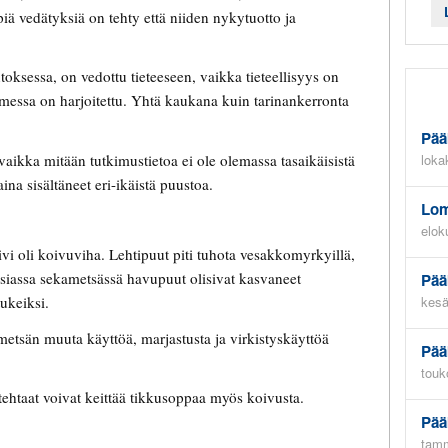
piä vedätyksiä on tehty että niiden nykytuotto ja
ksessa, on vedottu tieteeseen, vaikka tieteellisyys on
messa on harjoitettu. Yhtä kaukana kuin tarinankerronta
Pää
vaikka mitään tutkimustietoa ei ole olemassa tasaikäisistä
loka
na sisältäneet eri-ikäistä puustoa.
Lom
elok
 oli koivuviha. Lehtipuut piti tuhota vesakkomyrkyillä,
siassa sekametsässä havupuut olisivat kasvaneet
Pää
kesä
ukeiksi.
metsän muuta käyttöä, marjastusta ja virkistyskäyttöä
Pää
touk
tehtaat voivat keittää tikkusoppaa myös koivusta.
Pää
tamm