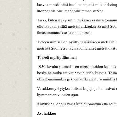
kasvaa metsää siitä huolimatta, että mitä törkeim
luonnontila olisi mahdollisimman surkea.
Tässä, kuten nykyismin mukaisessa ilmastonmuuto
ollut kaukana siitä metsänraiskauksesta mitä Suo
ilmastonmuutoksesta on tieteestä.
Tieteen nimissä on pyritty tasaikäiseen metsään, 
metsistä Suomessa, kun suomalaiset metsät ovat ai
Törkeä myrkyttäminen
1950-luvulta suomalaisen metsänhoidon kulmakivi
koska ne muka estivät havupuiden kasvua. Tosia
oksattomammiksi ja siten korkealaatuisemmiksi t
Vesakkomyrkytykset olivat laajoja ja haittasivat 
kymmenien vuosien ajan.
Koivuviha loppui vasta kun huomattiin että sellu
Avohakkuu