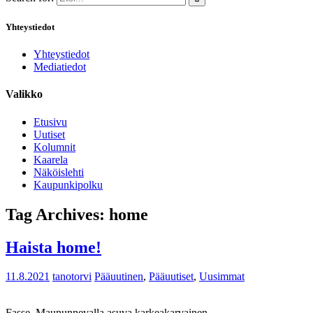
Yhteystiedot
Yhteystiedot
Mediatiedot
Valikko
Etusivu
Uutiset
Kolumnit
Kaarela
Näköislehti
Kaupunkipolku
Tag Archives:
home
Haista home!
11.8.2021
tanotorvi
Pääuutinen
,
Pääuutiset
,
Uusimmat
Fasse, Maununnevalla asuva karkeakarvainen