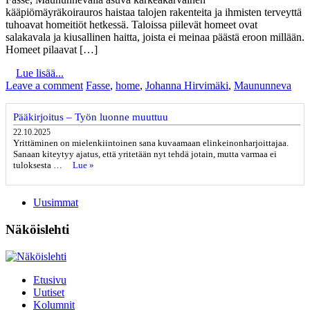
kääpiömäyräkoirauros haistaa talojen rakenteita ja ihmisten terveyttä
tuhoavat homeitiöt hetkessä. Taloissa piilevät homeet ovat
salakavala ja kiusallinen haitta, joista ei meinaa päästä eroon millään.
Homeet pilaavat […]
Lue lisää...
Leave a comment
Fasse
,
home
,
Johanna Hirvimäki
,
Maununneva
Pääkirjoitus – Työn luonne muuttuu
22.10.2025
Yrittäminen on mielenkiintoinen sana kuvaamaan elinkeinonharjoittajaa.
Sanaan kiteytyy ajatus, että yritetään nyt tehdä jotain, mutta varmaa ei
tuloksesta …
Lue »
Uusimmat
Näköislehti
Etusivu
Uutiset
Kolumnit