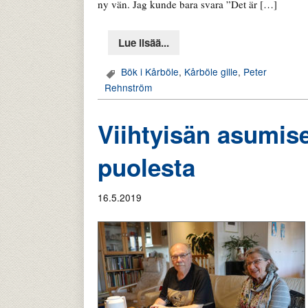
ny vän. Jag kunde bara svara ”Det är […]
Lue lisää...
Bök i Kårböle
,
Kårböle gille
,
Peter
Rehnström
Viihtyisän asumise
puolesta
16.5.2019