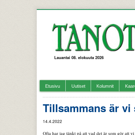
Lauantai 08. elokuuta 2026
Tanotorvi Kaarelan ja lähi-alueiden paika
Etusivu
Uutiset
Kolumnit
Kaar
Tillsammans är vi 
14.4.2022
Ofta har jag tänkt på att vad det är som gör att vi