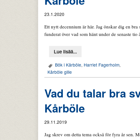
Kårböle
23.1.2020
Ett nytt decennium är här. Jag önskar dig en bra 
funderat över vad som hänt under de senaste tio
Lue lisää...
Bök i Kårböle
,
Harriet Fagerholm
,
Kårböle gille
Vad du talar bra s
Kårböle
29.11.2019
Jag skrev om detta tema också för fyra år sen. M