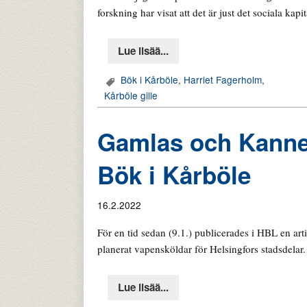
forskning har visat att det är just det sociala kapi
Lue lisää...
Bök i Kårböle
,
Harriet Fagerholm
,
Kårböle gille
Gamlas och Kannel
Bök i Kårböle
16.2.2022
För en tid sedan (9.1.) publicerades i HBL en ar
planerat vapensköldar för Helsingfors stadsdela
Lue lisää...