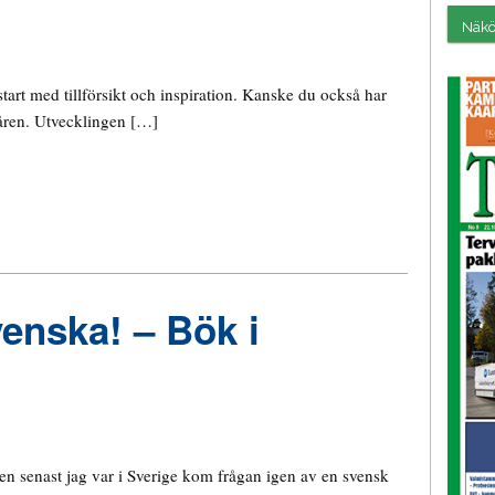
Näköi
start med tillförsikt och inspiration. Kanske du också har
 åren. Utvecklingen […]
venska! – Bök i
en senast jag var i Sverige kom frågan igen av en svensk