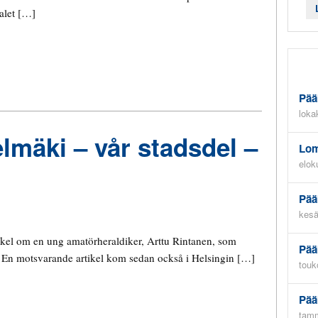
talet […]
Pää
loka
mäki – vår stadsdel –
Lom
elok
Pää
kesä
tikel om en ung amatörheraldiker, Arttu Rintanen, som
Pää
r. En motsvarande artikel kom sedan också i Helsingin […]
touk
Pää
tamm