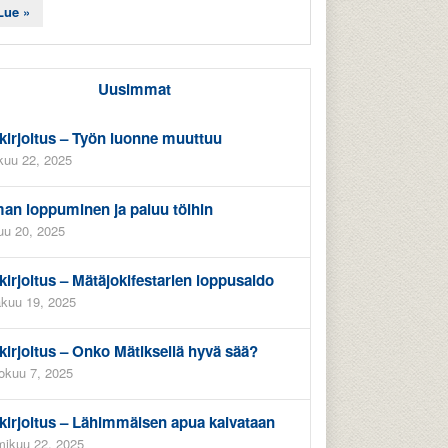
Lue »
Uusimmat
kirjoitus – Työn luonne muuttuu
kuu 22, 2025
an loppuminen ja paluu töihin
uu 20, 2025
kirjoitus – Mätäjokifestarien loppusaldo
kuu 19, 2025
kirjoitus – Onko Mätiksellä hyvä sää?
okuu 7, 2025
kirjoitus – Lähimmäisen apua kaivataan
ikuu 22, 2025