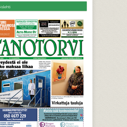
slehti