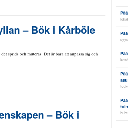
Pää
loka
hyllan – Bök i Kårböle
Pää
syys
Pää
r det sprids och muteras. Det är bara att anpassa sig och
kesä
Pää
asu
touk
Pää
toi
nskapen – Bök i
huht