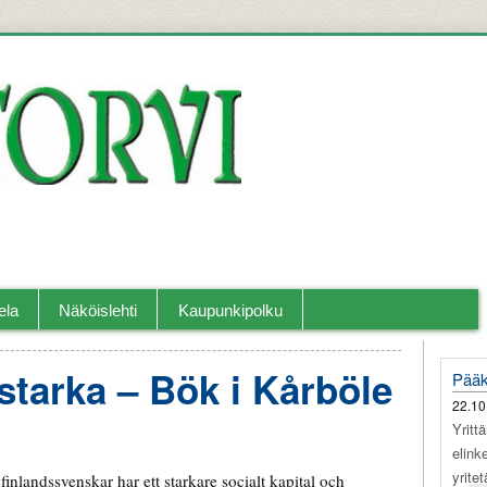
llislehti.
ela
Näköislehti
Kaupunkipolku
starka – Bök i Kårböle
Pääk
22.10
Yritt
elink
yrite
 finlandssvenskar har ett starkare socialt kapital och