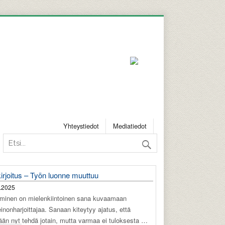
Yhteystiedot
Mediatiedot
irjoitus – Työn luonne muuttuu
.2025
äminen on mielenkiintoinen sana kuvaamaan
einonharjoittajaa. Sanaan kiteytyy ajatus, että
tään nyt tehdä jotain, mutta varmaa ei tuloksesta …