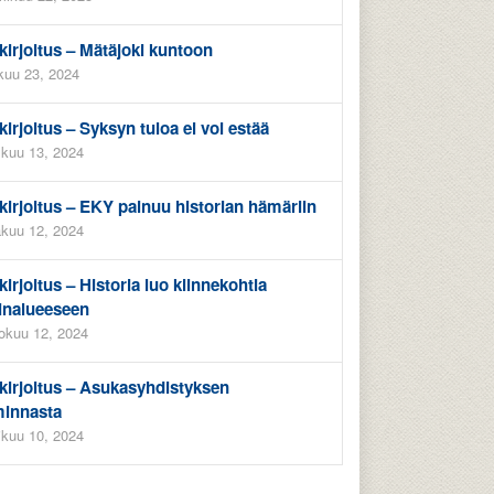
kirjoitus – Mätäjoki kuntoon
kuu 23, 2024
kirjoitus – Syksyn tuloa ei voi estää
kuu 13, 2024
kirjoitus – EKY painuu historian hämäriin
kuu 12, 2024
kirjoitus – Historia luo kiinnekohtia
inalueeseen
okuu 12, 2024
kirjoitus – Asukasyhdistyksen
minnasta
ikuu 10, 2024