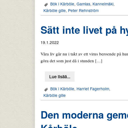
Bök i Kårböle
,
Gamlas
,
Kannelmäki
,
Kårböle gille
,
Peter Rehnström
Sätt inte livet på 
19.1.2022
Våra liv går nu i takt av ett virus beroende på hu
göra det som just då i stunden […]
Lue lisää...
Bök i Kårböle
,
Harriet Fagerholm
,
Kårböle gille
Den moderna geme