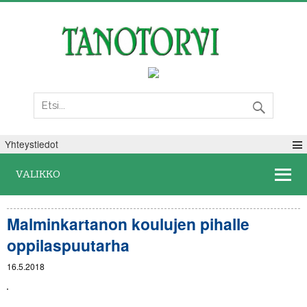
Torstai 06. elokuuta 2026
Yhteystiedot
VALIKKO
Malminkartanon koulujen pihalle
oppilaspuutarha
16.5.2018