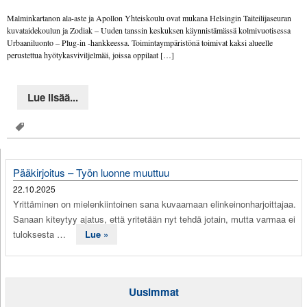
Malminkartanon ala-aste ja Apollon Yhteiskoulu ovat mukana Helsingin Taiteilijaseuran
kuvataidekoulun ja Zodiak – Uuden tanssin keskuksen käynnistämässä kolmivuotisessa
Urbaaniluonto – Plug-in -hankkeessa. Toimintaympäristönä toimivat kaksi alueelle
perustettua hyötykasviviljelmää, joissa oppilaat […]
Lue lisää...
Pääkirjoitus – Työn luonne muuttuu
22.10.2025
Yrittäminen on mielenkiintoinen sana kuvaamaan elinkeinonharjoittajaa.
Sanaan kiteytyy ajatus, että yritetään nyt tehdä jotain, mutta varmaa ei
tuloksesta …
Lue »
Uusimmat