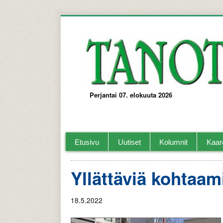
Perjantai 07. elokuuta 2026
Tanotorvi Kaarelan ja lähi-alueiden paika
Etusivu
Uutiset
Kolumnit
Kaar
Yllättäviä kohtaami
18.5.2022