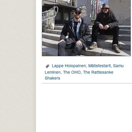
Lappe Holopainen
,
Mätisfestarit
,
Samu
Leminen
,
The OHO
,
The Rattlesanke
Shakers