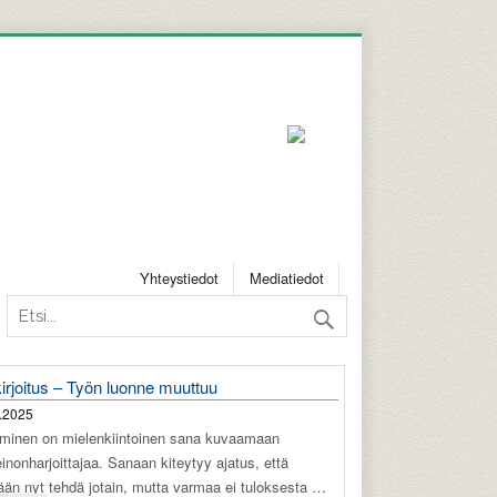
Yhteystiedot
Mediatiedot
irjoitus – Työn luonne muuttuu
.2025
äminen on mielenkiintoinen sana kuvaamaan
einonharjoittajaa. Sanaan kiteytyy ajatus, että
tään nyt tehdä jotain, mutta varmaa ei tuloksesta …