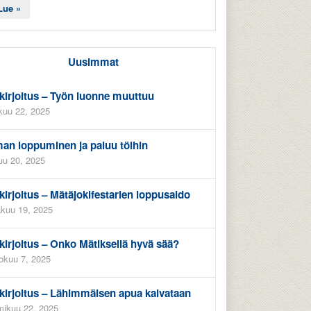
Lue »
Uusimmat
kirjoitus – Työn luonne muuttuu
kuu 22, 2025
an loppuminen ja paluu töihin
uu 20, 2025
kirjoitus – Mätäjokifestarien loppusaldo
kuu 19, 2025
kirjoitus – Onko Mätiksellä hyvä sää?
okuu 7, 2025
kirjoitus – Lähimmäisen apua kaivataan
ikuu 22, 2025