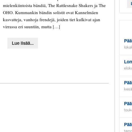
mielenkiintoista bändiä, The Rattlesnake Shakers ja The
OHO. Kummankin bändin solistit ovat Kannelmäen
kasvatteja, vanhoja frendejä, joiden tiet kulkivat ajan
virrassa eri suuntiin, mutta […]
Pää
Lue lisää...
loka
Lom
elok
Pää
kesä
Pää
touk
Pää
tamm