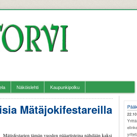
llislehti.
ela
Näköislehti
Kaupunkipolku
sia Mätäjokifestareilla
Pääk
22.10
Yritt
elink
yrite
Mätisfestarien tämän vuoden pääartisteina nähdään kaksi