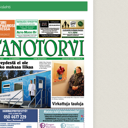
slehti