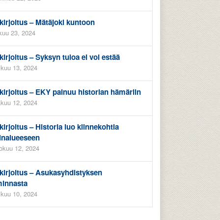
kirjoitus – Mätäjoki kuntoon
kuu 23, 2024
kirjoitus – Syksyn tuloa ei voi estää
kuu 13, 2024
kirjoitus – EKY painuu historian hämäriin
kuu 12, 2024
kirjoitus – Historia luo kiinnekohtia
inalueeseen
okuu 12, 2024
kirjoitus – Asukasyhdistyksen
minnasta
ikuu 10, 2024