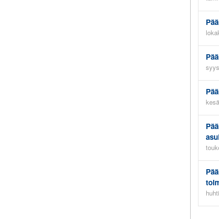
Pää
loka
Pää
syys
Pää
kesä
Pää
asu
touk
Pää
toi
huht