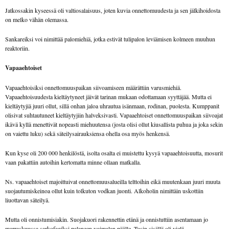
Jatkossakin kyseessä oli valtiosalaisuus, joten kuvia onnettomuudesta ja sen jälkihoidosta
on melko vähän olemassa.
Sankareiksi voi nimittää palomiehiä, jotka estivät tulipalon leviämisen kolmeen muuhun
reaktoriin.
Vapaaehtoiset
Vapaaehtoisiksi onnettomuuspaikan siivoamiseen määrättiin varusmiehiä.
Vapaaehtoisuudesta kieltäytyneet jäivät tarinan mukaan odottamaan syyttäjää. Mutta ei
kieltäytyjiä juuri ollut, sillä onhan jaloa uhrautua isänmaan, rodinan, puolesta. Kumppanit
olisivat suhtautuneet kieltäytyjiin halveksivasti. Vapaaehtoiset onnettomuuspaikan siivoajat
ikävä kyllä menettivät nopeasti miehuutensa (josta olisi ollut kiusallista puhua ja joka sekin
on vaiettu luku) sekä säteilysairauksiensa ohella osa myös henkensä.
Kun kyse oli 200 000 henkilöstä, isolta osalta ei muistettu kysyä vapaaehtoisuutta, mosurit
vaan pakattiin autoihin kertomatta minne ollaan matkalla.
Ns. vapaaehtoiset majoittuivat onnettomuusalueilla telttoihin eikä muutenkaan juuri muuta
suojautumiskeinoa ollut kuin tolkuton vodkan juonti. Alkoholin nimittäin uskottiin
liuottavan säteilyä.
Mutta oli onnistumisiakin. Suojakuori rakennettin etänä ja onnistuttiin asentamaan jo
marraskuussa sarkofagiksi palaneen voimalan päälle. Tosin sisällä oli vielä