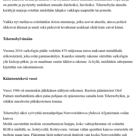
on purettu ja pystytetty uudelleen muualle datshoiksi, huviloiksi. Tshernobylin alueelta
kerättyjä marjoja ostettiin mielellään lahjaksi vaikkapa naapurille tai pomolle.
Vaikka nyt mediassa esitetäänkin iloisia mummoja, jotka asuvat alueella, alussa poliisit
rikkoivat ikkunat ja uunit sekä pieksivät luvattomat asukkaat sikäli kuin saivat kiinni.
Tshernobyl tänään
Vuonna 2016 sarkofagin päälle vedettiin 870 miljoonaa euroa maksanut metallihalli,
erikoisterästä, joka estää gammasäteilyn. Kaareksi nimetty rakenne siirrettiin sarkofagin
ylle kiskoja pitkin, ja on maailman suurin liikkuva rakenne. Ja kyllä, meidänkin rahojamme
käytettiin sen rakentamiseen.
Käänteentekevä vuosi
Vuosi 1986 oli muutenkin jälkikäteen nähtynä erikoinen. Ruotsin pääministeri Olof
Palmen murhatutkinta alkoi palaa pohjaan eli epäonnistua samalla kuin Tshernobylkin, ja
siitäkin muodostui pitkäkestoinen trauma.
Tshernobyl alkoi syövyttää moraalipohjaa Neuvostoliitossa yhdessä Afganistanin sodan
kanssa.
Meillä saavutettiin tuolloin suomettumisen huippu, koko valtiojohtomme oli solutettu
KGB:n miehillä, ns. kotiryssillä. Kotiryssien, vieraan vallan agenttien kanssa seurustelu oli
tuolloin maan tapa. Pääsimme tästä epäterveestä ilmiöstä vain koska Neuvostoliitto suli