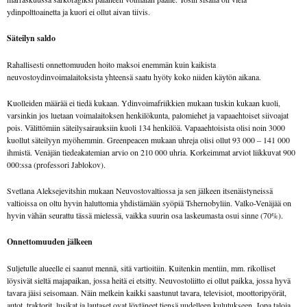
ydinpolttoainetta ja kuori ei ollut aivan tiivis.
Säteilyn saldo
Rahallisesti onnettomuuden hoito maksoi enemmän kuin kaikista
neuvostoydinvoimalaitoksista yhteensä saatu hyöty koko niiden käytön aikana.
Kuolleiden määrää ei tiedä kukaan. Ydinvoimafriikkien mukaan tuskin kukaan kuoli,
varsinkin jos luetaan voimalaitoksen henkilökunta, palomiehet ja vapaaehtoiset siivoajat
pois. Välittömiin säteilysairauksiin kuoli 134 henkilöä. Vapaaehtoisista olisi noin 3000
kuollut säteilyyn myöhemmin. Greenpeacen mukaan uhreja olisi ollut 93 000 – 141 000
ihmistä. Venäjän tiedeakatemian arvio on 210 000 uhria. Korkeimmat arviot liikkuvat 900
000:ssa (professori Jablokov).
Svetlana Aleksejevitshin mukaan Neuvostovaltiossa ja sen jälkeen itsenäistyneissä
valtioissa on oltu hyvin haluttomia yhdistämään syöpiä Tshernobyliin. Valko-Venäjää on
hyvin vähän seurattu tässä mielessä, vaikka suurin osa laskeumasta osui sinne (70%).
Onnettomuuden jälkeen
Suljetulle alueelle ei saanut mennä, sitä vartioitiin. Kuitenkin mentiin, mm. rikolliset
löysivät sieltä majapaikan, jossa heitä ei etsitty. Neuvostoliitto ei ollut paikka, jossa hyvä
tavara jäisi seisomaan. Näin melkein kaikki saastunut tavara, televisiot, moottoripyörät,
autot, traktorit, lusikat ja lautaset ovat löytäneet tiensä uudelleen kulutukseen. Jopa taloja