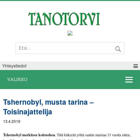
Lauantai 08. elokuuta 2026
Yhteystiedot
VALIKKO
Tshernobyl, musta tarina –
Toisinajattelija
13.4.2019
Tshernobyl merkitsee koiruohoa
. Tätä kitkerää yrttiä saatiin maistaa 33 vuotta sitten,