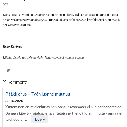
pois.
Kansalaisia ei varoitettu Suomessa suurimman säteilylaskeuman aikaan, kun olisi ollut
noloa varottaa neuvostosäteilystä. Tuohon aikaan mikä tahansa kritiikki olisi ollut meillä
neuvostovastaisuutta.
Esko Karinen
Lähde: Svetlana Aleksejevitsh, Tshernobylistä nousee rukous
Kommentit
Pääkirjoitus – Työn luonne muuttuu
22.10.2025
Yrittäminen on mielenkiintoinen sana kuvaamaan elinkeinonharjoittajaa.
Sanaan kiteytyy ajatus, että yritetään nyt tehdä jotain, mutta varmaa ei
tuloksesta …
Lue »