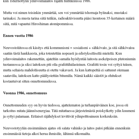
kun Tshernobylin ydinvoimalaitos räjähti huhtikuussa 1986.
Mutta voi nimen toisinkin ymmärtää, sen voi ymmärtää tshornaja bylinaksi, mustaksi
tarinaksi. Ja musta tarina siitä tulikin, radioaktiivisuutta pääsi luontoon 35-kertainen määrä
siitä, mitä vapautui Hiroshiman atomipommissa.
Ennen vuotta 1986
Neuvostoliitossa eli käsitys että kommunismi = sosialismi + sähkövalo, ja sitä sähkövaloa
saatiin tästä hankkeesta, joka toteutettiin nopeasti ja edistyksellisellä mielellä. Kun
ydinvoimalaitos rakennettiin, ajateltiin samalla hyödyntää laitosta asekelpoisen plutoniumin
tuotannossa ja siksi laitoksen piti olla grafiittihidasteinen. Grafiitti tosin voi syttyä tuleen,
mutta sellaista mahdollisuutta ei otettu vakavasti. Ja kun kattopeltiä ei sattunut olemaan
saatavilla, laitoksen katto päällystettiin bitumilla. Nämä kaikki säästöt ja ohitukset
kostautuivat sitten onnettomuudessa.
Vuonna 1986, onnettomuus
Onnettomuuden syy on hyvin tiedossa, ajattelematon ja turhanpäiväinen koe, jossa oli
tarkoitus mitata jäännösenergiaa. Tätä mitattaessa järjestelmästä poiskytketty ydin kuumeni
ja syttyi palamaan. Erilaiset räjähdykset levittivät ydinpolttoaineen korkeuksiin.
Neuvostotyyliin ensimmäinen ajatus oli salata vahinko ja laitos paloi pitkään ennenkuin
ensimmäisiä tietoja alkoi herua ihmisille, lähinnä ulkomailta.