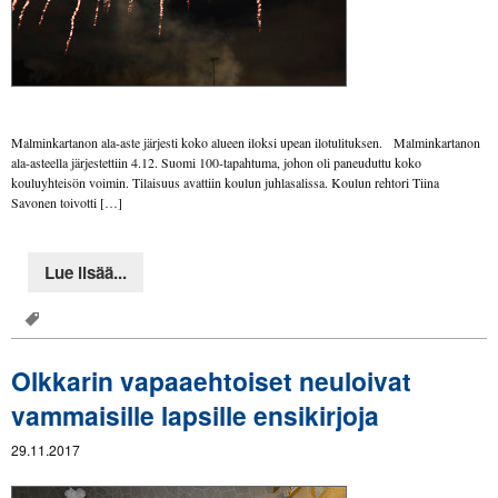
Malminkartanon ala-aste järjesti koko alueen iloksi upean ilotulituksen. Malminkartanon
ala-asteella järjestettiin 4.12. Suomi 100-tapahtuma, johon oli paneuduttu koko
kouluyhteisön voimin. Tilaisuus avattiin koulun juhlasalissa. Koulun rehtori Tiina
Savonen toivotti […]
Lue lisää...
Olkkarin vapaaehtoiset neuloivat
vammaisille lapsille ensikirjoja
29.11.2017