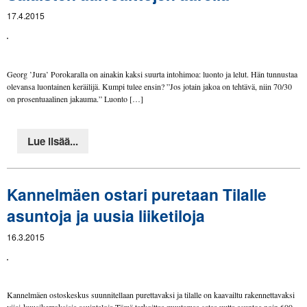
17.4.2015
Georg ’Jura’ Porokaralla on ainakin kaksi suurta intohimoa: luonto ja lelut. Hän tunnustaa
olevansa luontainen keräilijä. Kumpi tulee ensin? ”Jos jotain jakoa on tehtävä, niin 70/30
on prosentuaalinen jakauma.” Luonto […]
Lue lisää...
Kannelmäen ostari puretaan Tilalle
asuntoja ja uusia liiketiloja
16.3.2015
Kannelmäen ostoskeskus suunnitellaan purettavaksi ja tilalle on kaavailtu rakennettavaksi