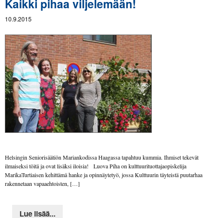
Kaikki pihaa viljelemään!
10.9.2015
Helsingin Seniorisäätiön Mariankodissa Haagassa tapahtuu kummia. Ihmiset tekevät
ilmaiseksi töitä ja ovat lisäksi iloisia! Luova Piha on kulttuurituottajaopiskelija
MarikaTurtiaisen kehittämä hanke ja opinnäytetyö, jossa Kulttuurin täyteistä puutarhaa
rakennetaan vapaaehtoisten, […]
Lue lisää...