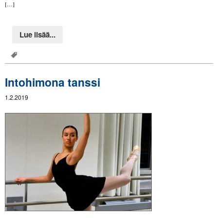
[…]
Lue lisää...
Intohimona tanssi
1.2.2019