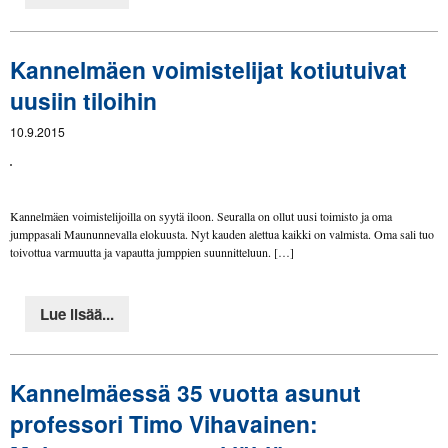
Kannelmäen voimistelijat kotiutuivat
uusiin tiloihin
10.9.2015
Kannelmäen voimistelijoilla on syytä iloon. Seuralla on ollut uusi toimisto ja oma
jumppasali Maununnevalla elokuusta. Nyt kauden alettua kaikki on valmista. Oma sali tuo
toivottua varmuutta ja vapautta jumppien suunnitteluun. […]
Lue lisää...
Kannelmäessä 35 vuotta asunut
professori Timo Vihavainen: