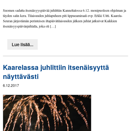
Suomen sadatta itsenäisyyspäivää juhlittiin Kanneltalossa 6.12. monipuolisen ohjelman ja
täyden salin kera. Tilaisuuden juhlapuheen piti lippueamiraali evp. Erkki Uitti. Kaarela-
Seuran järjestämän perinteisen iltapäivätilaisuuden jälkeen juhlat jatkuivat Kaikkien
itsenäisyyspäivänjuhlalla, joka oli […]
Lue lisää...
Kaarelassa juhlittiin itsenäisyyttä
näyttävästi
6.12.2017