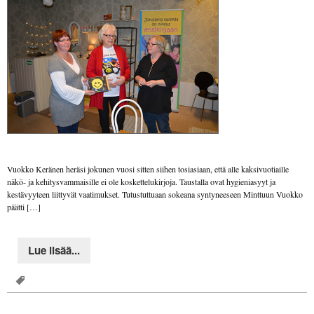
Vuokko Keränen heräsi jokunen vuosi sitten siihen tosiasiaan, että alle kaksivuotiaille
näkö- ja kehitysvammaisille ei ole koskettelukirjoja. Taustalla ovat hygieniasyyt ja
kestävyyteen liittyvät vaatimukset. Tutustuttuaan sokeana syntyneeseen Minttuun Vuokko
päätti […]
Lue lisää...