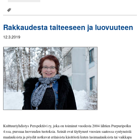
Rakkaudesta taiteeseen ja luovuuteen
12.3.2019
Kulttuuriyhdistys Perspektiivi ry, joka on toiminut vuodesta 2004 lähtien Purpuripolku
4:ssa, pursuaa luovuuden tuotoksia. Seinät ovat täyttyneet vuosien saatossa syntyneistä
maalauksista ja pöydät notkuvat erilaisista käsitöistä kuten lasimaalauksista tai vaikkapa