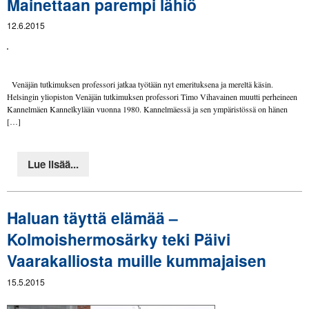
Mainettaan parempi lähiö
12.6.2015
Venäjän tutkimuksen professori jatkaa työtään nyt emerituksena ja mereltä käsin.
Helsingin yliopiston Venäjän tutkimuksen professori Timo Vihavainen muutti perheineen
Kannelmäen Kannelkylään vuonna 1980. Kannelmäessä ja sen ympäristössä on hänen
[…]
Lue lisää...
Haluan täyttä elämää –
Kolmoishermosärky teki Päivi
Vaarakalliosta muille kummajaisen
15.5.2015