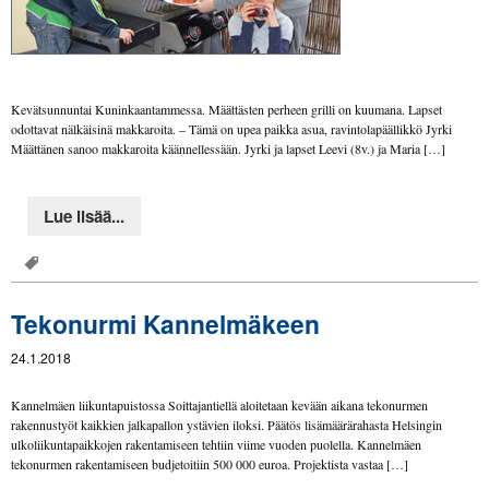
Kevätsunnuntai Kuninkaantammessa. Määttästen perheen grilli on kuumana. Lapset
odottavat nälkäisinä makkaroita. – Tämä on upea paikka asua, ravintolapäällikkö Jyrki
Määttänen sanoo makkaroita käännellessään. Jyrki ja lapset Leevi (8v.) ja Maria […]
Lue lisää...
Tekonurmi Kannelmäkeen
24.1.2018
Kannelmäen liikuntapuistossa Soittajantiellä aloitetaan kevään aikana tekonurmen
rakennustyöt kaikkien jalkapallon ystävien iloksi. Päätös lisämäärärahasta Helsingin
ulkoliikuntapaikkojen rakentamiseen tehtiin viime vuoden puolella. Kannelmäen
tekonurmen rakentamiseen budjetoitiin 500 000 euroa. Projektista vastaa […]