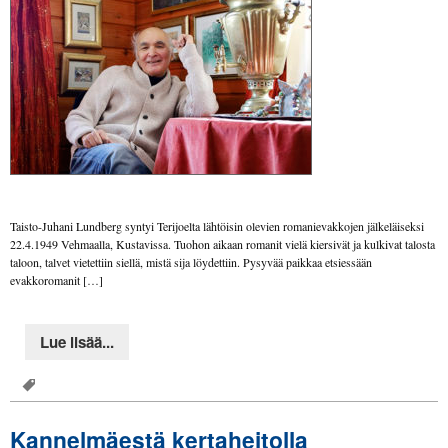
Taisto-Juhani Lundberg syntyi Terijoelta lähtöisin olevien romanievakkojen jälkeläiseksi
22.4.1949 Vehmaalla, Kustavissa. Tuohon aikaan romanit vielä kiersivät ja kulkivat talosta
taloon, talvet vietettiin siellä, mistä sija löydettiin. Pysyvää paikkaa etsiessään
evakkoromanit […]
Lue lisää...
Kannelmäestä kertaheitolla