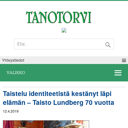
Lauantai 08. elokuuta 2026
Yhteystiedot
VALIKKO
Taistelu identiteetistä kestänyt läpi
elämän – Taisto Lundberg 70 vuotta
12.4.2019