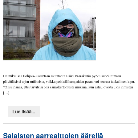
Helmikuussa Pohjois-Kaarelaan muuttanut Päivi Vaarakallio pyrkii suoriutumaan
päivittäisistä arjen rutiineista, vaikka pelkkää hampaiden pesua voi seurata tuskallinen kipu.
”Olisi ihanaa, ettei tarvitsisi olla sairaskertomusta mukana, kun astuu ovesta ulos ihmisten
[…]
Lue lisää...
Salaisten aarreaittojen äärellä