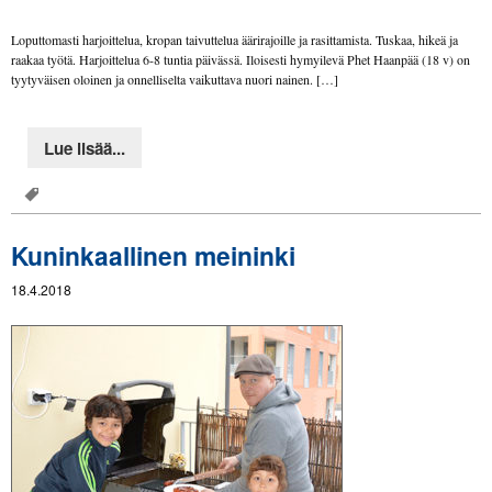
Loputtomasti harjoittelua, kropan taivuttelua äärirajoille ja rasittamista. Tuskaa, hikeä ja
raakaa työtä. Harjoittelua 6-8 tuntia päivässä. Iloisesti hymyilevä Phet Haanpää (18 v) on
tyytyväisen oloinen ja onnelliselta vaikuttava nuori nainen. […]
Lue lisää...
Kuninkaallinen meininki
18.4.2018