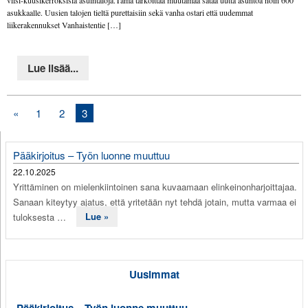
viisi-kuusikerroksisia asuintaloja.Tämä tarkoittaa muutamaa sataa uutta asuntoa noin 600
asukkaalle. Uusien talojen tieltä purettaisiin sekä vanha ostari että uudemmat
liikerakennukset Vanhaistentie […]
Lue lisää...
«
1
2
3
Pääkirjoitus – Työn luonne muuttuu
22.10.2025
Yrittäminen on mielenkiintoinen sana kuvaamaan elinkeinonharjoittajaa.
Sanaan kiteytyy ajatus, että yritetään nyt tehdä jotain, mutta varmaa ei
tuloksesta …
Lue »
Uusimmat
Pääkirjoitus – Työn luonne muuttuu