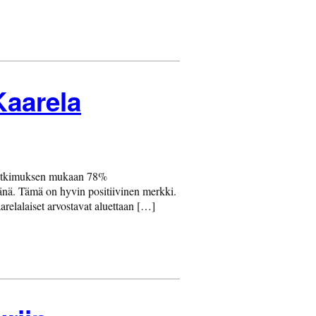
Kaarela
stutkimuksen mukaan 78%
isänä. Tämä on hyvin positiivinen merkki.
relalaiset arvostavat aluettaan […]