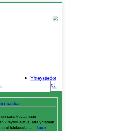
Yhteystiedot
Mediatiedot
ne muuttuu
oinen sana kuvaamaan
an kiteytyy ajatus, että yritetään
maa ei tuloksesta …
Lue »