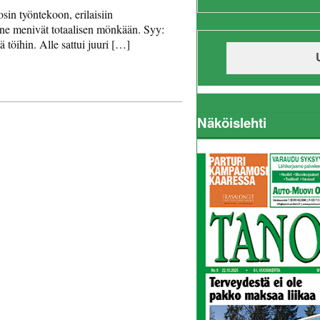
sin työntekoon, erilaisiin
a ne menivät totaalisen mönkään. Syy:
 töihin. Alle sattui juuri […]
Näköislehti