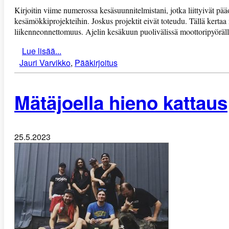
Kirjoitin viime numerossa kesäsuunnitelmistani, jotka liittyivät pääo
kesämökkiprojekteihin. Joskus projektit eivät toteudu. Tällä kerta
liikenneonnettomuus. Ajelin kesäkuun puolivälissä moottoripyörällä
Lue lisää...
Jauri Varvikko
,
Pääkirjoitus
Mätäjoella hieno kattaus
25.5.2023