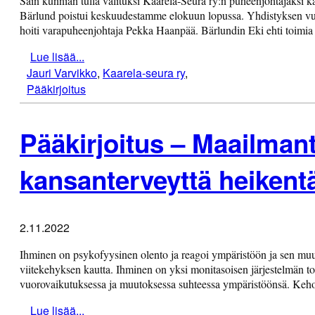
Sain kunnian tulla valituksi Kaarela-Seura ry:n puheenjohtajaksi 
Bärlund poistui keskuudestamme elokuun lopussa. Yhdistyksen vu
hoiti varapuheenjohtaja Pekka Haanpää. Bärlundin Eki ehti toimi
Lue lisää...
Jauri Varvikko
,
Kaarela-seura ry
,
Pääkirjoitus
Pääkirjoitus – Maailman
kansanterveyttä heikentä
2.11.2022
Ihminen on psykofyysinen olento ja reagoi ympäristöön ja sen muu
viitekehyksen kautta. Ihminen on yksi monitasoisen järjestelmän toi
vuorovaikutuksessa ja muutoksessa suhteessa ympäristöönsä. Keho,
Lue lisää...