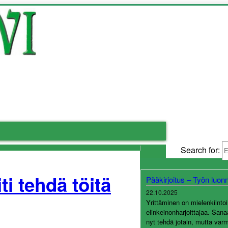
Search for:
ti tehdä töitä
Pääkirjoitus – Työn luon
22.10.2025
Yrittäminen on mielenkiint
elinkeinonharjoittajaa. Sana
nyt tehdä jotain, mutta var