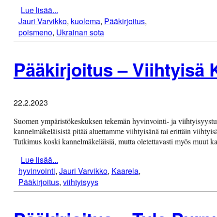
Lue lisää...
Jauri Varvikko
,
kuolema
,
Pääkirjoitus
,
poismeno
,
Ukrainan sota
Pääkirjoitus – Viihtyisä 
22.2.2023
Suomen ympäristökeskuksen tekemän hyvinvointi- ja viihtyisyy
kannelmäkeläisistä pitää aluettamme viihtyisänä tai erittäin viihty
Tutkimus koski kannelmäkeläisiä, mutta oletettavasti myös muut kaa
Lue lisää...
hyvinvointi
,
Jauri Varvikko
,
Kaarela
,
Pääkirjoitus
,
viihtyisyys