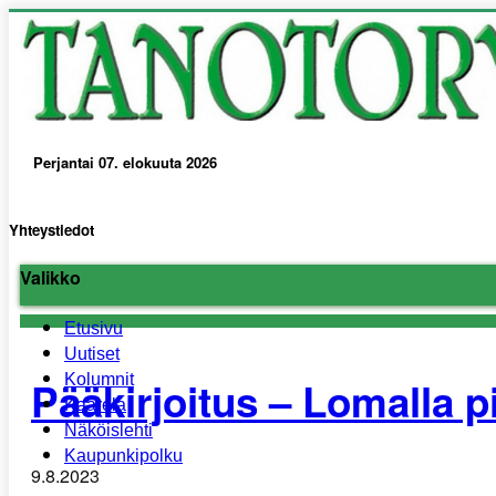
Perjantai 07. elokuuta 2026
Tanotorvi Kaarelan ja lähi-alueiden paikallislehti.
Yhteystiedot
Valikko
Etusivu
Uutiset
Kolumnit
Pääkirjoitus – Lomalla pi
Kaarela
Näköislehti
Kaupunkipolku
9.8.2023