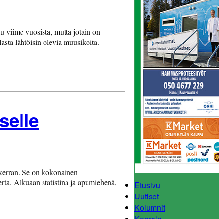
tu viime vuosista, mutta jotain on
lasta lähtöisin olevia muusikoita.
selle
:n kerran. Se on kokonainen
kerta. Alkuaan statistina ja apumiehenä,
Etusivu
Uutiset
Kolumnit
Kaarela