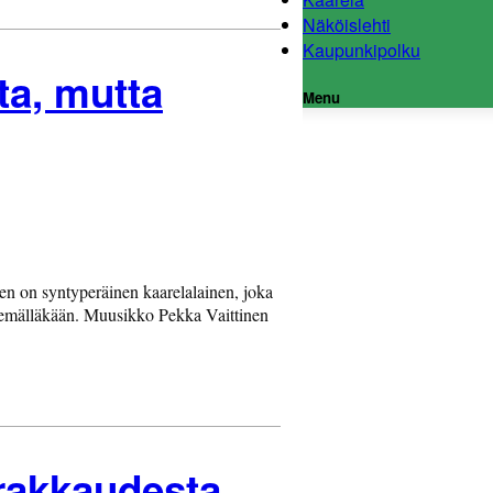
Näköislehti
Kaupunkipolku
ta, mutta
Menu
nen on syntyperäinen kaarelalainen, joka
tekemälläkään. Muusikko Pekka Vaittinen
urakkaudesta