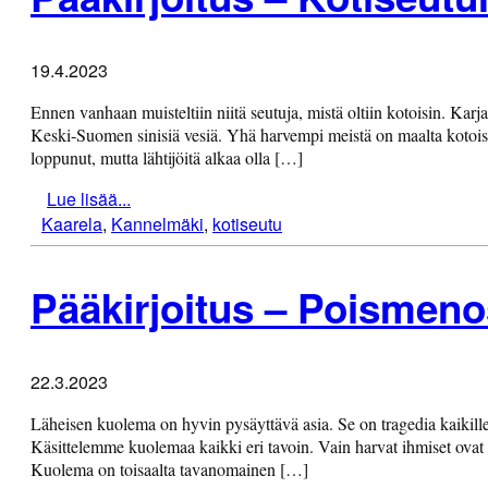
19.4.2023
Ennen vanhaan muisteltiin niitä seutuja, mistä oltiin kotoisin. Kar
Keski-Suomen sinisiä vesiä. Yhä harvempi meistä on maalta kotoisi
loppunut, mutta lähtijöitä alkaa olla […]
Lue lisää...
Kaarela
,
Kannelmäki
,
kotiseutu
Pääkirjoitus – Poismeno
22.3.2023
Läheisen kuolema on hyvin pysäyttävä asia. Se on tragedia kaikille
Käsittelemme kuolemaa kaikki eri tavoin. Vain harvat ihmiset ovat
Kuolema on toisaalta tavanomainen […]