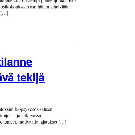
kaudelle 2023. Aiempi puheenjohtaja Erik
osikokoukseen asti hänen tehtäviään
a […]
tilanne
vä tekijä
toksiin biopsykososiaalisen
mijoista ja jatkuvassa
 tunteet, motivaatio, ajatukset […]